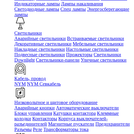
Индикаторные лампы
Лампы накаливания
Светодиодные лампы
Спец лампы
Энергосберегающие
лампы
Светильники
Аварийные светильники
Встраиваемые светильники
Декоративные светильники
Мебельные светильники
Накладные светильники
Настольные светильники
Подвесные светильники
Прожекторы
Светильники
Downlight
Светильники-панели
Уличные светильники
Кабель, провод
NYM
NYM Севкабель
Низковольтное и щитовое оборудование
Аварийные кнопки
Автоматические выключатели
Блоки управления
Катушки контактора
Клеммные
колодки
Контакторы
Корпуса выключателей-
разъединителей
Магнитные пускатели
Предохранители
Разъемы
Реле
Трансформаторы тока