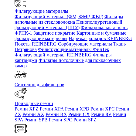
Фильтрующие материалы
Фильтрующий материал (ФМ, ФМР, ФВР)
Фильтры
напольные из стекловолокна
Пенополиуретановый
фильтрующий материал (ППУ)
Фильтровальная ткань
ФРНК-1
Защитное покрытие
Картонные и бумажные
фильтрующие материалы
Нарезка фильтров REINBERG
Покеты REINBERG
Сорбирующие материалы
Ткань
Петрянова
Фильтрующие материалы ФилТек
Фильтрующий материал REINBERG
Фильтры
картриджи
Фильтры потолочные для покрасочных
камер
Синтепон для фильтров
Приводные ремни
Ремни XPZ
Ремни XPA
Ремни XPB
Ремни XPC
Ремни
ZX
Ремни AX
Ремни BX
Ремни CX
Ремни 8V
Ремни
SPA
Ремни SPB
Ремни SPC
Ремни SPZ