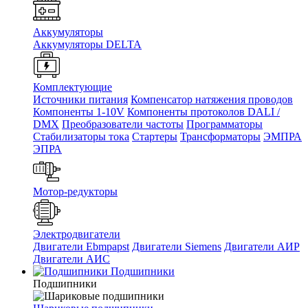
Аккумуляторы
Аккумуляторы DELTA
Комплектующие
Источники питания
Компенсатор натяжения проводов
Компоненты 1-10V
Компоненты протоколов DALI /
DMX
Преобразователи частоты
Программаторы
Стабилизаторы тока
Стартеры
Трансформаторы
ЭМПРА
ЭПРА
Мотор-редукторы
Электродвигатели
Двигатели Ebmpapst
Двигатели Siemens
Двигатели АИР
Двигатели АИС
Подшипники
Подшипники