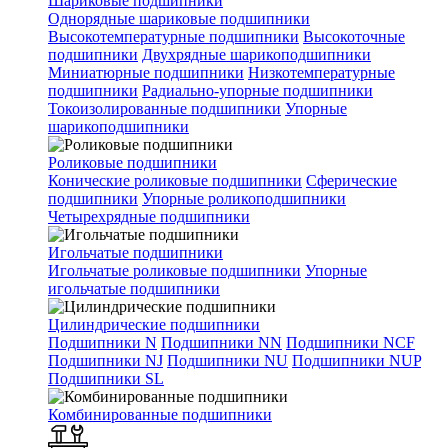
Шариковые подшипники
Однорядные шариковые подшипники
Высокотемпературные подшипники
Высокоточные
подшипники
Двухрядные шарикоподшипники
Миниатюрные подшипники
Низкотемпературные
подшипники
Радиально-упорные подшипники
Токоизолированные подшипники
Упорные
шарикоподшипники
Роликовые подшипники
Конические роликовые подшипники
Сферические
подшипники
Упорные роликоподшипники
Четырехрядные подшипники
Игольчатые подшипники
Игольчатые роликовые подшипники
Упорные
игольчатые подшипники
Цилиндрические подшипники
Подшипники N
Подшипники NN
Подшипники NCF
Подшипники NJ
Подшипники NU
Подшипники NUP
Подшипники SL
Комбинированные подшипники