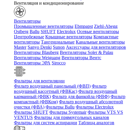
Вентиляция и кондиционирование
Вентиляторы
Промышленные вентиляторы
Ebmpapst
Ziehl-Abegg
Ostberg
Ballu
SHUFT
Electrolux
Осевые вентиляторы
Центробежные
Крышные вентиляторы
Компактные
вентиляторы
Тангенциальные
Канальные вентиляторы
Master
Sanyo Denki
Sunon
Аксессуары для вентиляторов
Вентиляторы Blauberg
Вентиляторы Soler & Palau
Вентиляторы Weiguang
Вентиляторы Вентс
Вентиляторы ЭРА
Sirocco
Фильтры для вентиляции
Фильтр воздушный панельный (ФВП)
Фильтр
воздушный кассетный (ФВКас)
Фильтр воздушный
карманный (ФВК)
Фильтр для фанкойла (ФВФ)
Фильтр
компактный (ФВКом)
Фильтр воздушный абсолютной
очистки (ФВА)
Фильтры Ballu
Фильтры Electrolux
Фильтры SHUFT
Фильтры Systemair
Фильтры VTS VS
VENTUS
Фильтры для прямоугольных каналов
Фильтры для систем аспирации
Таблица аналогов