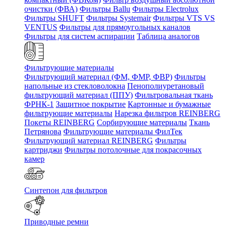
очистки (ФВА)
Фильтры Ballu
Фильтры Electrolux
Фильтры SHUFT
Фильтры Systemair
Фильтры VTS VS
VENTUS
Фильтры для прямоугольных каналов
Фильтры для систем аспирации
Таблица аналогов
Фильтрующие материалы
Фильтрующий материал (ФМ, ФМР, ФВР)
Фильтры
напольные из стекловолокна
Пенополиуретановый
фильтрующий материал (ППУ)
Фильтровальная ткань
ФРНК-1
Защитное покрытие
Картонные и бумажные
фильтрующие материалы
Нарезка фильтров REINBERG
Покеты REINBERG
Сорбирующие материалы
Ткань
Петрянова
Фильтрующие материалы ФилТек
Фильтрующий материал REINBERG
Фильтры
картриджи
Фильтры потолочные для покрасочных
камер
Синтепон для фильтров
Приводные ремни