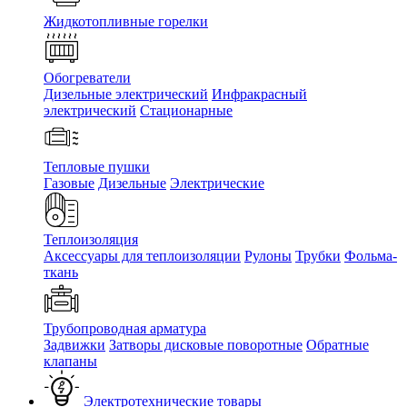
Жидкотопливные горелки
Обогреватели
Дизельные электрический
Инфракрасный
электрический
Стационарные
Тепловые пушки
Газовые
Дизельные
Электрические
Теплоизоляция
Аксессуары для теплоизоляции
Рулоны
Трубки
Фольма-
ткань
Трубопроводная арматура
Задвижки
Затворы дисковые поворотные
Обратные
клапаны
Электротехнические товары