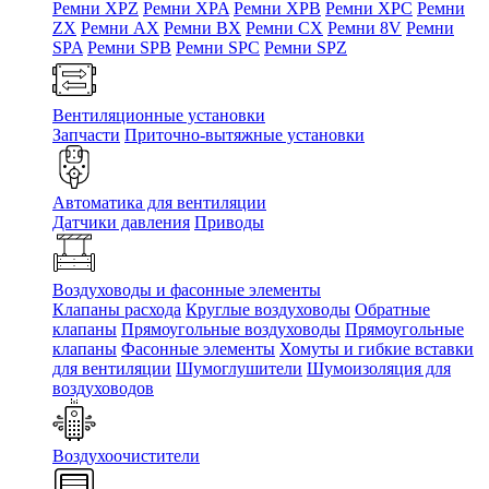
Ремни XPZ
Ремни XPA
Ремни XPB
Ремни XPC
Ремни
ZX
Ремни AX
Ремни BX
Ремни CX
Ремни 8V
Ремни
SPA
Ремни SPB
Ремни SPC
Ремни SPZ
Вентиляционные установки
Запчасти
Приточно-вытяжные установки
Автоматика для вентиляции
Датчики давления
Приводы
Воздуховоды и фасонные элементы
Клапаны расхода
Круглые воздуховоды
Обратные
клапаны
Прямоугольные воздуховоды
Прямоугольные
клапаны
Фасонные элементы
Хомуты и гибкие вставки
для вентиляции
Шумоглушители
Шумоизоляция для
воздуховодов
Воздухоочистители