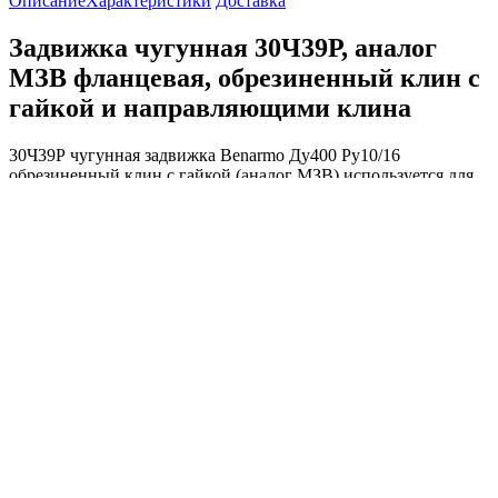
Описание
Характеристики
Доставка
Задвижка чугунная 30Ч39Р, аналог
МЗВ фланцевая, обрезиненный клин с
гайкой и направляющими клина
30Ч39Р чугунная задвижка Benarmo Ду400 Ру10/16
обрезиненный клин с гайкой (аналог МЗВ) используется для
регулирования и перекрытия потока жидкости в
трубопроводных системах.
Функции 30Ч39Р чугунной задвижки Benarmo
Ду400 Ру10/16
Регулирование потока: Задвижка позволяет открывать и
закрывать поток жидкости в трубопроводе. Это
позволяет контролировать скорость и объем
передаваемой среды.
Перекрытие потока: 30Ч39Р чугунная задвижка Benarmo
Ду400 Ру10/16 может полностью перекрыть поток в
трубопроводе, что полезно при проведении ремонтных
работ, замене оборудования или обслуживании системы.
Герметичность: Обрезиненный клин, расположенный