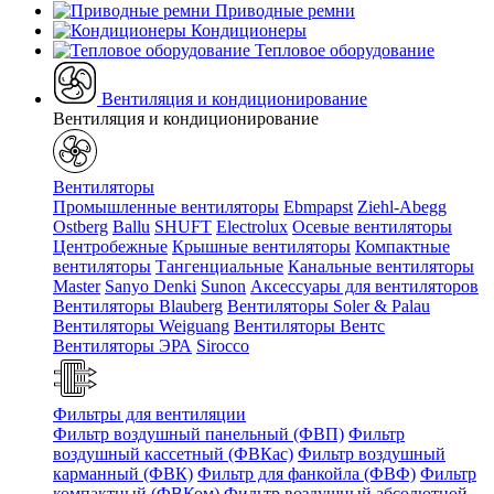
Приводные ремни
Кондиционеры
Тепловое оборудование
Вентиляция и кондиционирование
Вентиляция и кондиционирование
Вентиляторы
Промышленные вентиляторы
Ebmpapst
Ziehl-Abegg
Ostberg
Ballu
SHUFT
Electrolux
Осевые вентиляторы
Центробежные
Крышные вентиляторы
Компактные
вентиляторы
Тангенциальные
Канальные вентиляторы
Master
Sanyo Denki
Sunon
Аксессуары для вентиляторов
Вентиляторы Blauberg
Вентиляторы Soler & Palau
Вентиляторы Weiguang
Вентиляторы Вентс
Вентиляторы ЭРА
Sirocco
Фильтры для вентиляции
Фильтр воздушный панельный (ФВП)
Фильтр
воздушный кассетный (ФВКас)
Фильтр воздушный
карманный (ФВК)
Фильтр для фанкойла (ФВФ)
Фильтр
компактный (ФВКом)
Фильтр воздушный абсолютной