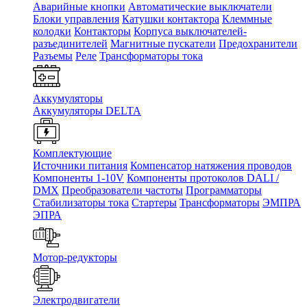
Аварийные кнопки
Автоматические выключатели
Блоки управления
Катушки контактора
Клеммные
колодки
Контакторы
Корпуса выключателей-
разъединителей
Магнитные пускатели
Предохранители
Разъемы
Реле
Трансформаторы тока
Аккумуляторы
Аккумуляторы DELTA
Комплектующие
Источники питания
Компенсатор натяжения проводов
Компоненты 1-10V
Компоненты протоколов DALI /
DMX
Преобразователи частоты
Программаторы
Стабилизаторы тока
Стартеры
Трансформаторы
ЭМПРА
ЭПРА
Мотор-редукторы
Электродвигатели