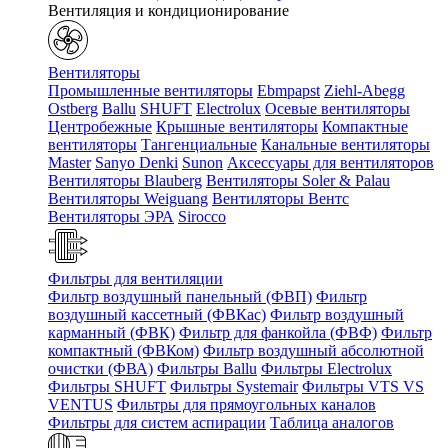
Вентиляция и кондиционирование
Вентиляторы
Промышленные вентиляторы
Ebmpapst
Ziehl-Abegg
Ostberg
Ballu
SHUFT
Electrolux
Осевые вентиляторы
Центробежные
Крышные вентиляторы
Компактные
вентиляторы
Тангенциальные
Канальные вентиляторы
Master
Sanyo Denki
Sunon
Аксессуары для вентиляторов
Вентиляторы Blauberg
Вентиляторы Soler & Palau
Вентиляторы Weiguang
Вентиляторы Вентс
Вентиляторы ЭРА
Sirocco
Фильтры для вентиляции
Фильтр воздушный панельный (ФВП)
Фильтр
воздушный кассетный (ФВКас)
Фильтр воздушный
карманный (ФВК)
Фильтр для фанкойла (ФВФ)
Фильтр
компактный (ФВКом)
Фильтр воздушный абсолютной
очистки (ФВА)
Фильтры Ballu
Фильтры Electrolux
Фильтры SHUFT
Фильтры Systemair
Фильтры VTS VS
VENTUS
Фильтры для прямоугольных каналов
Фильтры для систем аспирации
Таблица аналогов