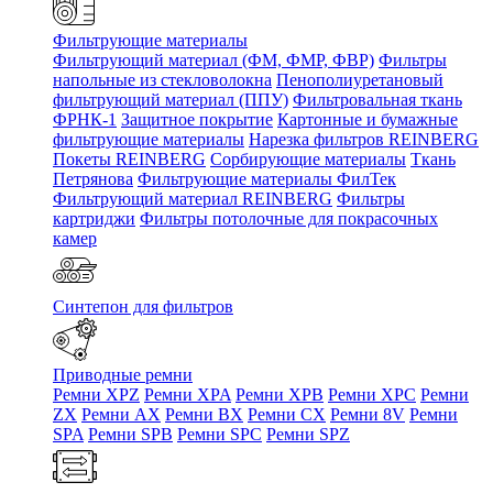
Фильтрующие материалы
Фильтрующий материал (ФМ, ФМР, ФВР)
Фильтры
напольные из стекловолокна
Пенополиуретановый
фильтрующий материал (ППУ)
Фильтровальная ткань
ФРНК-1
Защитное покрытие
Картонные и бумажные
фильтрующие материалы
Нарезка фильтров REINBERG
Покеты REINBERG
Сорбирующие материалы
Ткань
Петрянова
Фильтрующие материалы ФилТек
Фильтрующий материал REINBERG
Фильтры
картриджи
Фильтры потолочные для покрасочных
камер
Синтепон для фильтров
Приводные ремни
Ремни XPZ
Ремни XPA
Ремни XPB
Ремни XPC
Ремни
ZX
Ремни AX
Ремни BX
Ремни CX
Ремни 8V
Ремни
SPA
Ремни SPB
Ремни SPC
Ремни SPZ