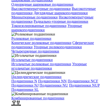
Шариковые подшипники
Однорядные шариковые подшипники
Высокотемпературные подшипники
Высокоточные
подшипники
Двухрядные шарикоподшипники
Миниатюрные подшипники
Низкотемпературные
подшипники
Радиально-упорные подшипники
Токоизолированные подшипники
Упорные
шарикоподшипники
Роликовые подшипники
Конические роликовые подшипники
Сферические
подшипники
Упорные роликоподшипники
Четырехрядные подшипники
Игольчатые подшипники
Игольчатые роликовые подшипники
Упорные
игольчатые подшипники
Цилиндрические подшипники
Подшипники N
Подшипники NN
Подшипники NCF
Подшипники NJ
Подшипники NU
Подшипники NUP
Подшипники SL
Комбинированные подшипники