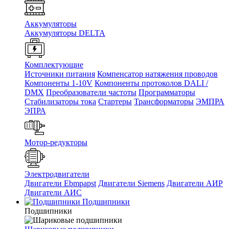
Аккумуляторы
Аккумуляторы DELTA
Комплектующие
Источники питания
Компенсатор натяжения проводов
Компоненты 1-10V
Компоненты протоколов DALI /
DMX
Преобразователи частоты
Программаторы
Стабилизаторы тока
Стартеры
Трансформаторы
ЭМПРА
ЭПРА
Мотор-редукторы
Электродвигатели
Двигатели Ebmpapst
Двигатели Siemens
Двигатели АИР
Двигатели АИС
Подшипники
Подшипники