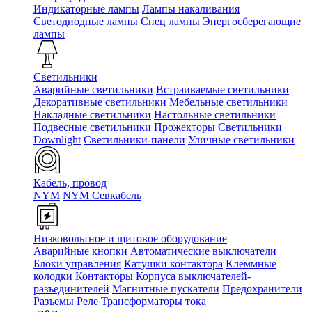
Индикаторные лампы
Лампы накаливания
Светодиодные лампы
Спец лампы
Энергосберегающие
лампы
Светильники
Аварийные светильники
Встраиваемые светильники
Декоративные светильники
Мебельные светильники
Накладные светильники
Настольные светильники
Подвесные светильники
Прожекторы
Светильники
Downlight
Светильники-панели
Уличные светильники
Кабель, провод
NYM
NYM Севкабель
Низковольтное и щитовое оборудование
Аварийные кнопки
Автоматические выключатели
Блоки управления
Катушки контактора
Клеммные
колодки
Контакторы
Корпуса выключателей-
разъединителей
Магнитные пускатели
Предохранители
Разъемы
Реле
Трансформаторы тока