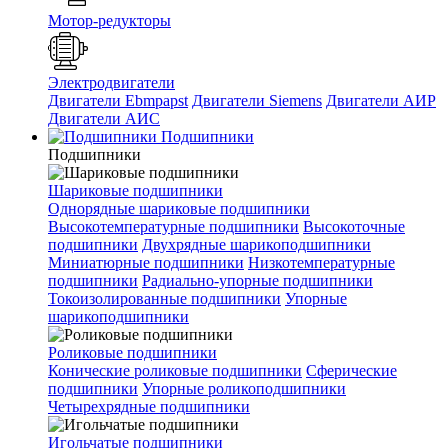
Мотор-редукторы
Электродвигатели
Двигатели Ebmpapst
Двигатели Siemens
Двигатели АИР
Двигатели АИС
Подшипники
Подшипники
Шариковые подшипники
Однорядные шариковые подшипники
Высокотемпературные подшипники
Высокоточные
подшипники
Двухрядные шарикоподшипники
Миниатюрные подшипники
Низкотемпературные
подшипники
Радиально-упорные подшипники
Токоизолированные подшипники
Упорные
шарикоподшипники
Роликовые подшипники
Конические роликовые подшипники
Сферические
подшипники
Упорные роликоподшипники
Четырехрядные подшипники
Игольчатые подшипники