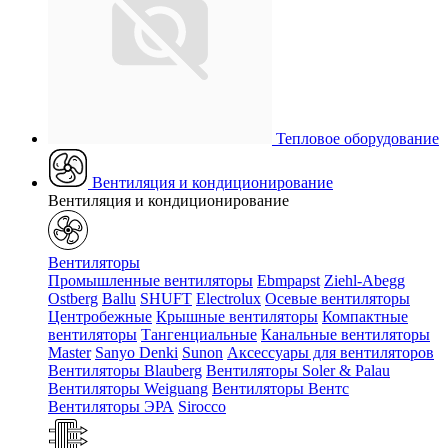
Тепловое оборудование
Вентиляция и кондиционирование
Вентиляция и кондиционирование
Вентиляторы
Промышленные вентиляторы
Ebmpapst
Ziehl-Abegg
Ostberg
Ballu
SHUFT
Electrolux
Осевые вентиляторы
Центробежные
Крышные вентиляторы
Компактные
вентиляторы
Тангенциальные
Канальные вентиляторы
Master
Sanyo Denki
Sunon
Аксессуары для вентиляторов
Вентиляторы Blauberg
Вентиляторы Soler & Palau
Вентиляторы Weiguang
Вентиляторы Вентс
Вентиляторы ЭРА
Sirocco