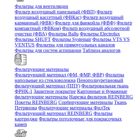
Фильтры для вентиляции
Фильтр воздушный панельный (ФВП)
Фильтр
воздушный кассетный (ФВКас)
Фильтр воздушный
карманный (ФВК)
Фильтр для фанкойла (ФВФ)
Фильтр
компактный (ФВКом)
Фильтр воздушный абсолютной
очистки (ФВА)
Фильтры Ballu
Фильтры Electrolux
Фильтры SHUFT
Фильтры Systemair
Фильтры VTS VS
VENTUS
Фильтры для прямоугольных каналов
Фильтры для систем аспирации
Таблица аналогов
Фильтрующие материалы
Фильтрующий материал (ФМ, ФМР, ФВР)
Фильтры
напольные из стекловолокна
Пенополиуретановый
фильтрующий материал (ППУ)
Фильтровальная ткань
ФРНК-1
Защитное покрытие
Картонные и бумажные
фильтрующие материалы
Нарезка фильтров REINBERG
Покеты REINBERG
Сорбирующие материалы
Ткань
Петрянова
Фильтрующие материалы ФилТек
Фильтрующий материал REINBERG
Фильтры
картриджи
Фильтры потолочные для покрасочных
камер