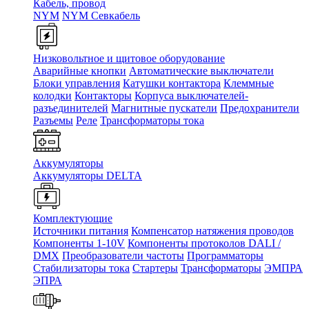
Кабель, провод
NYM
NYM Севкабель
Низковольтное и щитовое оборудование
Аварийные кнопки
Автоматические выключатели
Блоки управления
Катушки контактора
Клеммные
колодки
Контакторы
Корпуса выключателей-
разъединителей
Магнитные пускатели
Предохранители
Разъемы
Реле
Трансформаторы тока
Аккумуляторы
Аккумуляторы DELTA
Комплектующие
Источники питания
Компенсатор натяжения проводов
Компоненты 1-10V
Компоненты протоколов DALI /
DMX
Преобразователи частоты
Программаторы
Стабилизаторы тока
Стартеры
Трансформаторы
ЭМПРА
ЭПРА