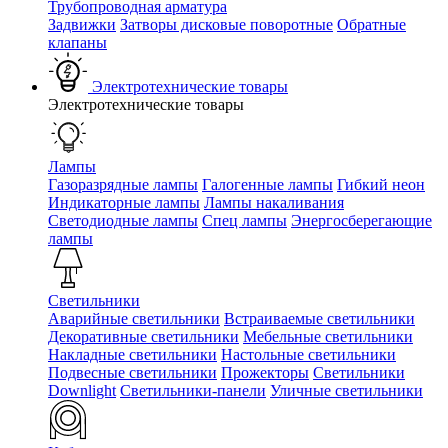
Трубопроводная арматура
Задвижки
Затворы дисковые поворотные
Обратные
клапаны
Электротехнические товары
Электротехнические товары
Лампы
Газоразрядные лампы
Галогенные лампы
Гибкий неон
Индикаторные лампы
Лампы накаливания
Светодиодные лампы
Спец лампы
Энергосберегающие
лампы
Светильники
Аварийные светильники
Встраиваемые светильники
Декоративные светильники
Мебельные светильники
Накладные светильники
Настольные светильники
Подвесные светильники
Прожекторы
Светильники
Downlight
Светильники-панели
Уличные светильники