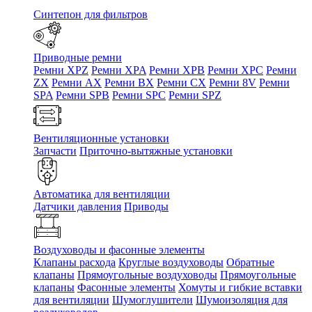
Синтепон для фильтров
Приводные ремни
Ремни XPZ
Ремни XPA
Ремни XPB
Ремни XPC
Ремни
ZX
Ремни AX
Ремни BX
Ремни CX
Ремни 8V
Ремни
SPA
Ремни SPB
Ремни SPC
Ремни SPZ
Вентиляционные установки
Запчасти
Приточно-вытяжные установки
Автоматика для вентиляции
Датчики давления
Приводы
Воздуховоды и фасонные элементы
Клапаны расхода
Круглые воздуховоды
Обратные
клапаны
Прямоугольные воздуховоды
Прямоугольные
клапаны
Фасонные элементы
Хомуты и гибкие вставки
для вентиляции
Шумоглушители
Шумоизоляция для