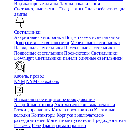
Индикаторные лампы
Лампы накаливания
Светодиодные лампы
Спец лампы
Энергосберегающие
лампы
Светильники
Аварийные светильники
Встраиваемые светильники
Декоративные светильники
Мебельные светильники
Накладные светильники
Настольные светильники
Подвесные светильники
Прожекторы
Светильники
Downlight
Светильники-панели
Уличные светильники
Кабель, провод
NYM
NYM Севкабель
Низковольтное и щитовое оборудование
Аварийные кнопки
Автоматические выключатели
Блоки управления
Катушки контактора
Клеммные
колодки
Контакторы
Корпуса выключателей-
разъединителей
Магнитные пускатели
Предохранители
Разъемы
Реле
Трансформаторы тока