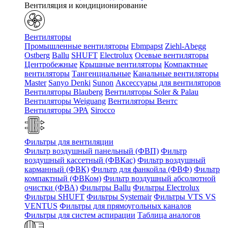
Вентиляция и кондиционирование
Вентиляторы
Промышленные вентиляторы
Ebmpapst
Ziehl-Abegg
Ostberg
Ballu
SHUFT
Electrolux
Осевые вентиляторы
Центробежные
Крышные вентиляторы
Компактные
вентиляторы
Тангенциальные
Канальные вентиляторы
Master
Sanyo Denki
Sunon
Аксессуары для вентиляторов
Вентиляторы Blauberg
Вентиляторы Soler & Palau
Вентиляторы Weiguang
Вентиляторы Вентс
Вентиляторы ЭРА
Sirocco
Фильтры для вентиляции
Фильтр воздушный панельный (ФВП)
Фильтр
воздушный кассетный (ФВКас)
Фильтр воздушный
карманный (ФВК)
Фильтр для фанкойла (ФВФ)
Фильтр
компактный (ФВКом)
Фильтр воздушный абсолютной
очистки (ФВА)
Фильтры Ballu
Фильтры Electrolux
Фильтры SHUFT
Фильтры Systemair
Фильтры VTS VS
VENTUS
Фильтры для прямоугольных каналов
Фильтры для систем аспирации
Таблица аналогов