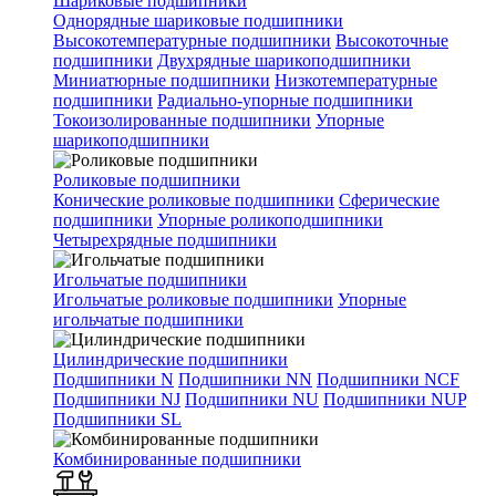
Шариковые подшипники
Однорядные шариковые подшипники
Высокотемпературные подшипники
Высокоточные
подшипники
Двухрядные шарикоподшипники
Миниатюрные подшипники
Низкотемпературные
подшипники
Радиально-упорные подшипники
Токоизолированные подшипники
Упорные
шарикоподшипники
Роликовые подшипники
Конические роликовые подшипники
Сферические
подшипники
Упорные роликоподшипники
Четырехрядные подшипники
Игольчатые подшипники
Игольчатые роликовые подшипники
Упорные
игольчатые подшипники
Цилиндрические подшипники
Подшипники N
Подшипники NN
Подшипники NCF
Подшипники NJ
Подшипники NU
Подшипники NUP
Подшипники SL
Комбинированные подшипники