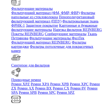
Фильтрующие материалы
Фильтрующий материал (ФМ, ФМР, ФВР)
Фильтры
напольные из стекловолокна
Пенополиуретановый
фильтрующий материал (ППУ)
Фильтровальная ткань
ФРНК-1
Защитное покрытие
Картонные и бумажные
фильтрующие материалы
Нарезка фильтров REINBERG
Покеты REINBERG
Сорбирующие материалы
Ткань
Петрянова
Фильтрующие материалы ФилТек
Фильтрующий материал REINBERG
Фильтры
картриджи
Фильтры потолочные для покрасочных
камер
Синтепон для фильтров
Приводные ремни
Ремни XPZ
Ремни XPA
Ремни XPB
Ремни XPC
Ремни
ZX
Ремни AX
Ремни BX
Ремни CX
Ремни 8V
Ремни
SPA
Ремни SPB
Ремни SPC
Ремни SPZ