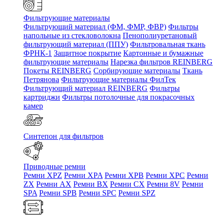
Фильтрующие материалы
Фильтрующий материал (ФМ, ФМР, ФВР)
Фильтры
напольные из стекловолокна
Пенополиуретановый
фильтрующий материал (ППУ)
Фильтровальная ткань
ФРНК-1
Защитное покрытие
Картонные и бумажные
фильтрующие материалы
Нарезка фильтров REINBERG
Покеты REINBERG
Сорбирующие материалы
Ткань
Петрянова
Фильтрующие материалы ФилТек
Фильтрующий материал REINBERG
Фильтры
картриджи
Фильтры потолочные для покрасочных
камер
Синтепон для фильтров
Приводные ремни
Ремни XPZ
Ремни XPA
Ремни XPB
Ремни XPC
Ремни
ZX
Ремни AX
Ремни BX
Ремни CX
Ремни 8V
Ремни
SPA
Ремни SPB
Ремни SPC
Ремни SPZ