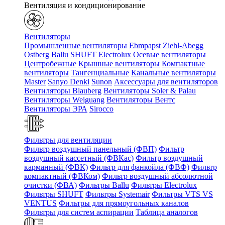
Вентиляция и кондиционирование
Вентиляторы
Промышленные вентиляторы
Ebmpapst
Ziehl-Abegg
Ostberg
Ballu
SHUFT
Electrolux
Осевые вентиляторы
Центробежные
Крышные вентиляторы
Компактные
вентиляторы
Тангенциальные
Канальные вентиляторы
Master
Sanyo Denki
Sunon
Аксессуары для вентиляторов
Вентиляторы Blauberg
Вентиляторы Soler & Palau
Вентиляторы Weiguang
Вентиляторы Вентс
Вентиляторы ЭРА
Sirocco
Фильтры для вентиляции
Фильтр воздушный панельный (ФВП)
Фильтр
воздушный кассетный (ФВКас)
Фильтр воздушный
карманный (ФВК)
Фильтр для фанкойла (ФВФ)
Фильтр
компактный (ФВКом)
Фильтр воздушный абсолютной
очистки (ФВА)
Фильтры Ballu
Фильтры Electrolux
Фильтры SHUFT
Фильтры Systemair
Фильтры VTS VS
VENTUS
Фильтры для прямоугольных каналов
Фильтры для систем аспирации
Таблица аналогов