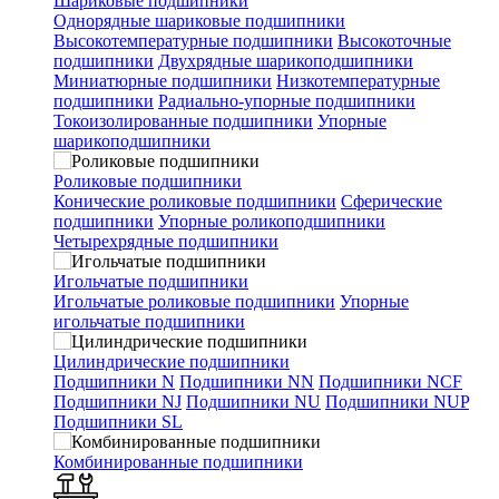
Шариковые подшипники
Однорядные шариковые подшипники
Высокотемпературные подшипники
Высокоточные
подшипники
Двухрядные шарикоподшипники
Миниатюрные подшипники
Низкотемпературные
подшипники
Радиально-упорные подшипники
Токоизолированные подшипники
Упорные
шарикоподшипники
Роликовые подшипники
Конические роликовые подшипники
Сферические
подшипники
Упорные роликоподшипники
Четырехрядные подшипники
Игольчатые подшипники
Игольчатые роликовые подшипники
Упорные
игольчатые подшипники
Цилиндрические подшипники
Подшипники N
Подшипники NN
Подшипники NCF
Подшипники NJ
Подшипники NU
Подшипники NUP
Подшипники SL
Комбинированные подшипники