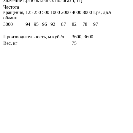
Значение Lpi в октавных полосах f, Гц
Частота
вращения,
125
250
500
1000
2000
4000
8000
Lpa, дБА
об/мин
3000
94
95
96
92
87
82
78
97
Производительность, м.куб./ч
3600, 3600
Вес, кг
75
Частота вращения, оборотов/мин
3000
Номинальный ток (А)
11.1
Двигатель
100L2
Тип
Дутьевый
max рабочая температура, °C
30
Электропотребление, кВт
5.5
Максимальное давление, ПА
2800
Количество лопаток
32
Мы применяем максимально лояльный подход к выбору
способов доставки, чтобы клиенты получали заказы на самых
выгодных условиях и в кратчайшие сроки.
Транспортной компанией