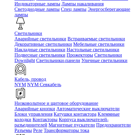
Индикаторные лампы
Лампы накаливания
Светодиодные лампы
Спец лампы
Энергосберегающие
лампы
Светильники
Аварийные светильники
Встраиваемые светильники
Декоративные светильники
Мебельные светильники
Накладные светильники
Настольные светильники
Подвесные светильники
Прожекторы
Светильники
Downlight
Светильники-панели
Уличные светильники
Кабель, провод
NYM
NYM Севкабель
Низковольтное и щитовое оборудование
Аварийные кнопки
Автоматические выключатели
Блоки управления
Катушки контактора
Клеммные
колодки
Контакторы
Корпуса выключателей-
разъединителей
Магнитные пускатели
Предохранители
Разъемы
Реле
Трансформаторы тока