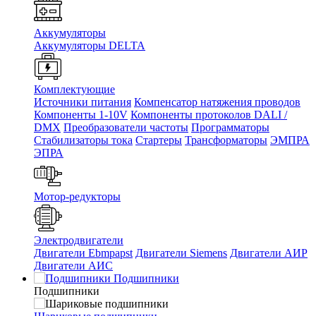
Аккумуляторы
Аккумуляторы DELTA
Комплектующие
Источники питания
Компенсатор натяжения проводов
Компоненты 1-10V
Компоненты протоколов DALI /
DMX
Преобразователи частоты
Программаторы
Стабилизаторы тока
Стартеры
Трансформаторы
ЭМПРА
ЭПРА
Мотор-редукторы
Электродвигатели
Двигатели Ebmpapst
Двигатели Siemens
Двигатели АИР
Двигатели АИС
Подшипники
Подшипники