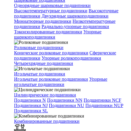
Шариковые подшипники
Однорядные шариковые подшипники
Высокотемпературные подшипники
Высокоточные
подшипники
Двухрядные шарикоподшипники
Миниатюрные подшипники
Низкотемпературные
подшипники
Радиально-упорные подшипники
Токоизолированные подшипники
Упорные
шарикоподшипники
Роликовые подшипники
Конические роликовые подшипники
Сферические
подшипники
Упорные роликоподшипники
Четырехрядные подшипники
Игольчатые подшипники
Игольчатые роликовые подшипники
Упорные
игольчатые подшипники
Цилиндрические подшипники
Подшипники N
Подшипники NN
Подшипники NCF
Подшипники NJ
Подшипники NU
Подшипники NUP
Подшипники SL
Комбинированные подшипники