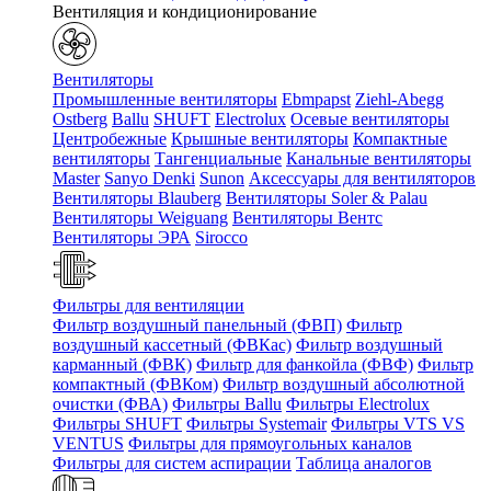
Вентиляция и кондиционирование
Вентиляторы
Промышленные вентиляторы
Ebmpapst
Ziehl-Abegg
Ostberg
Ballu
SHUFT
Electrolux
Осевые вентиляторы
Центробежные
Крышные вентиляторы
Компактные
вентиляторы
Тангенциальные
Канальные вентиляторы
Master
Sanyo Denki
Sunon
Аксессуары для вентиляторов
Вентиляторы Blauberg
Вентиляторы Soler & Palau
Вентиляторы Weiguang
Вентиляторы Вентс
Вентиляторы ЭРА
Sirocco
Фильтры для вентиляции
Фильтр воздушный панельный (ФВП)
Фильтр
воздушный кассетный (ФВКас)
Фильтр воздушный
карманный (ФВК)
Фильтр для фанкойла (ФВФ)
Фильтр
компактный (ФВКом)
Фильтр воздушный абсолютной
очистки (ФВА)
Фильтры Ballu
Фильтры Electrolux
Фильтры SHUFT
Фильтры Systemair
Фильтры VTS VS
VENTUS
Фильтры для прямоугольных каналов
Фильтры для систем аспирации
Таблица аналогов