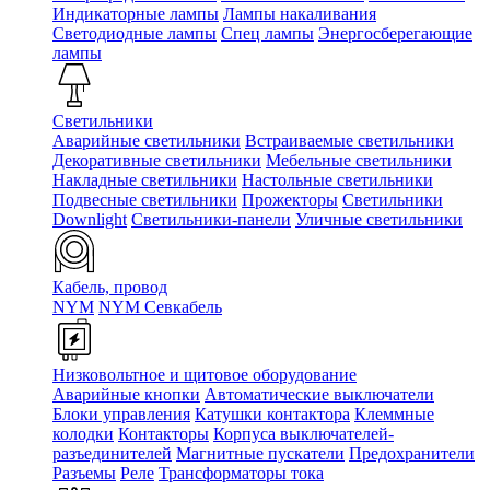
Индикаторные лампы
Лампы накаливания
Светодиодные лампы
Спец лампы
Энергосберегающие
лампы
Светильники
Аварийные светильники
Встраиваемые светильники
Декоративные светильники
Мебельные светильники
Накладные светильники
Настольные светильники
Подвесные светильники
Прожекторы
Светильники
Downlight
Светильники-панели
Уличные светильники
Кабель, провод
NYM
NYM Севкабель
Низковольтное и щитовое оборудование
Аварийные кнопки
Автоматические выключатели
Блоки управления
Катушки контактора
Клеммные
колодки
Контакторы
Корпуса выключателей-
разъединителей
Магнитные пускатели
Предохранители
Разъемы
Реле
Трансформаторы тока