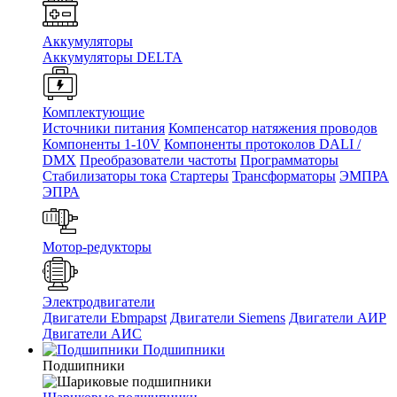
Аккумуляторы
Аккумуляторы DELTA
Комплектующие
Источники питания
Компенсатор натяжения проводов
Компоненты 1-10V
Компоненты протоколов DALI /
DMX
Преобразователи частоты
Программаторы
Стабилизаторы тока
Стартеры
Трансформаторы
ЭМПРА
ЭПРА
Мотор-редукторы
Электродвигатели
Двигатели Ebmpapst
Двигатели Siemens
Двигатели АИР
Двигатели АИС
Подшипники
Подшипники