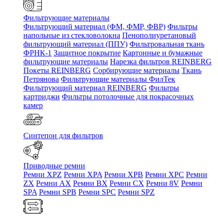
Фильтрующие материалы
Фильтрующий материал (ФМ, ФМР, ФВР)
Фильтры
напольные из стекловолокна
Пенополиуретановый
фильтрующий материал (ППУ)
Фильтровальная ткань
ФРНК-1
Защитное покрытие
Картонные и бумажные
фильтрующие материалы
Нарезка фильтров REINBERG
Покеты REINBERG
Сорбирующие материалы
Ткань
Петрянова
Фильтрующие материалы ФилТек
Фильтрующий материал REINBERG
Фильтры
картриджи
Фильтры потолочные для покрасочных
камер
Синтепон для фильтров
Приводные ремни
Ремни XPZ
Ремни XPA
Ремни XPB
Ремни XPC
Ремни
ZX
Ремни AX
Ремни BX
Ремни CX
Ремни 8V
Ремни
SPA
Ремни SPB
Ремни SPC
Ремни SPZ