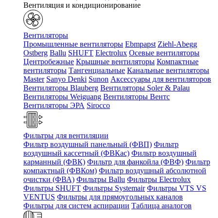
Вентиляция и кондиционирование
Вентиляторы
Промышленные вентиляторы
Ebmpapst
Ziehl-Abegg
Ostberg
Ballu
SHUFT
Electrolux
Осевые вентиляторы
Центробежные
Крышные вентиляторы
Компактные
вентиляторы
Тангенциальные
Канальные вентиляторы
Master
Sanyo Denki
Sunon
Аксессуары для вентиляторов
Вентиляторы Blauberg
Вентиляторы Soler & Palau
Вентиляторы Weiguang
Вентиляторы Вентс
Вентиляторы ЭРА
Sirocco
Фильтры для вентиляции
Фильтр воздушный панельный (ФВП)
Фильтр
воздушный кассетный (ФВКас)
Фильтр воздушный
карманный (ФВК)
Фильтр для фанкойла (ФВФ)
Фильтр
компактный (ФВКом)
Фильтр воздушный абсолютной
очистки (ФВА)
Фильтры Ballu
Фильтры Electrolux
Фильтры SHUFT
Фильтры Systemair
Фильтры VTS VS
VENTUS
Фильтры для прямоугольных каналов
Фильтры для систем аспирации
Таблица аналогов