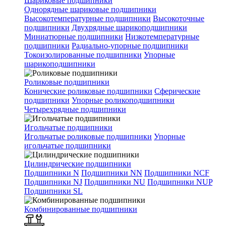
Шариковые подшипники
Однорядные шариковые подшипники
Высокотемпературные подшипники
Высокоточные
подшипники
Двухрядные шарикоподшипники
Миниатюрные подшипники
Низкотемпературные
подшипники
Радиально-упорные подшипники
Токоизолированные подшипники
Упорные
шарикоподшипники
Роликовые подшипники
Конические роликовые подшипники
Сферические
подшипники
Упорные роликоподшипники
Четырехрядные подшипники
Игольчатые подшипники
Игольчатые роликовые подшипники
Упорные
игольчатые подшипники
Цилиндрические подшипники
Подшипники N
Подшипники NN
Подшипники NCF
Подшипники NJ
Подшипники NU
Подшипники NUP
Подшипники SL
Комбинированные подшипники