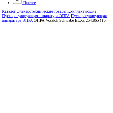
Прочее
Каталог
Электротехнические товары
Комплектующие
Пускорегулирующая аппаратура ЭПРА
Пускорегулирующая
аппаратура ЭПРА
ЭПРА Vossloh Schwabe ELXc 254.865 (T5
2x54W TC-L 2x55W) 176-264V 360x30x21
ЭПРА Vossloh Schwabe ELXc
254.865 (T5 2x54W TC-L
2x55W) 176-264V 360x30x21
Артикул: 188618.98
Под заказ
0 ₽
До конца акции осталось:
00
дн.
00
час.
00
мин.