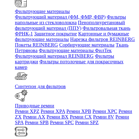
Фильтрующие материалы
Фильтрующий материал (ФМ, ФМР, ФВР)
Фильтры
напольные из стекловолокна
Пенополиуретановый
фильтрующий материал (ППУ)
Фильтровальная ткань
ФРНК-1
Защитное покрытие
Картонные и бумажные
фильтрующие материалы
Нарезка фильтров REINBERG
Покеты REINBERG
Сорбирующие материалы
Ткань
Петрянова
Фильтрующие материалы ФилТек
Фильтрующий материал REINBERG
Фильтры
картриджи
Фильтры потолочные для покрасочных
камер
Синтепон для фильтров
Приводные ремни
Ремни XPZ
Ремни XPA
Ремни XPB
Ремни XPC
Ремни
ZX
Ремни AX
Ремни BX
Ремни CX
Ремни 8V
Ремни
SPA
Ремни SPB
Ремни SPC
Ремни SPZ