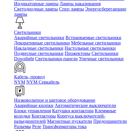
Индикаторные лампы
Лампы накаливания
Светодиодные лампы
Спец лампы
Энергосберегающие
лампы
Светильники
Аварийные светильники
Встраиваемые светильники
Декоративные светильники
Мебельные светильники
Накладные светильники
Настольные светильники
Подвесные светильники
Прожекторы
Светильники
Downlight
Светильники-панели
Уличные светильники
Кабель, провод
NYM
NYM Севкабель
Низковольтное и щитовое оборудование
Аварийные кнопки
Автоматические выключатели
Блоки управления
Катушки контактора
Клеммные
колодки
Контакторы
Корпуса выключателей-
разъединителей
Магнитные пускатели
Предохранители
Разъемы
Реле
Трансформаторы тока