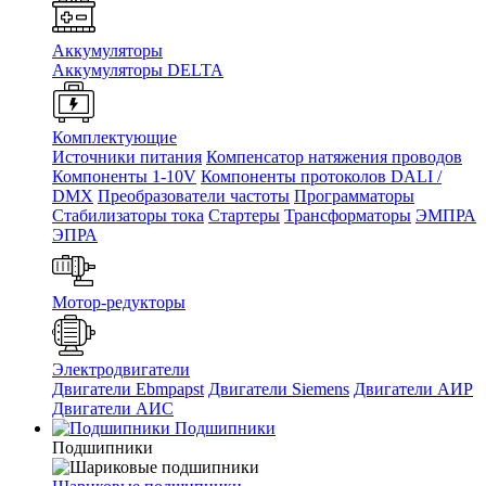
Аккумуляторы
Аккумуляторы DELTA
Комплектующие
Источники питания
Компенсатор натяжения проводов
Компоненты 1-10V
Компоненты протоколов DALI /
DMX
Преобразователи частоты
Программаторы
Стабилизаторы тока
Стартеры
Трансформаторы
ЭМПРА
ЭПРА
Мотор-редукторы
Электродвигатели
Двигатели Ebmpapst
Двигатели Siemens
Двигатели АИР
Двигатели АИС
Подшипники
Подшипники