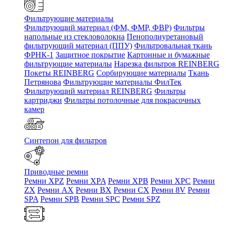
Фильтрующие материалы
Фильтрующий материал (ФМ, ФМР, ФВР)
Фильтры
напольные из стекловолокна
Пенополиуретановый
фильтрующий материал (ППУ)
Фильтровальная ткань
ФРНК-1
Защитное покрытие
Картонные и бумажные
фильтрующие материалы
Нарезка фильтров REINBERG
Покеты REINBERG
Сорбирующие материалы
Ткань
Петрянова
Фильтрующие материалы ФилТек
Фильтрующий материал REINBERG
Фильтры
картриджи
Фильтры потолочные для покрасочных
камер
Синтепон для фильтров
Приводные ремни
Ремни XPZ
Ремни XPA
Ремни XPB
Ремни XPC
Ремни
ZX
Ремни AX
Ремни BX
Ремни CX
Ремни 8V
Ремни
SPA
Ремни SPB
Ремни SPC
Ремни SPZ