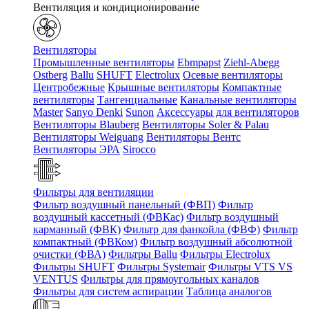
Вентиляция и кондиционирование
Вентиляторы
Промышленные вентиляторы
Ebmpapst
Ziehl-Abegg
Ostberg
Ballu
SHUFT
Electrolux
Осевые вентиляторы
Центробежные
Крышные вентиляторы
Компактные
вентиляторы
Тангенциальные
Канальные вентиляторы
Master
Sanyo Denki
Sunon
Аксессуары для вентиляторов
Вентиляторы Blauberg
Вентиляторы Soler & Palau
Вентиляторы Weiguang
Вентиляторы Вентс
Вентиляторы ЭРА
Sirocco
Фильтры для вентиляции
Фильтр воздушный панельный (ФВП)
Фильтр
воздушный кассетный (ФВКас)
Фильтр воздушный
карманный (ФВК)
Фильтр для фанкойла (ФВФ)
Фильтр
компактный (ФВКом)
Фильтр воздушный абсолютной
очистки (ФВА)
Фильтры Ballu
Фильтры Electrolux
Фильтры SHUFT
Фильтры Systemair
Фильтры VTS VS
VENTUS
Фильтры для прямоугольных каналов
Фильтры для систем аспирации
Таблица аналогов