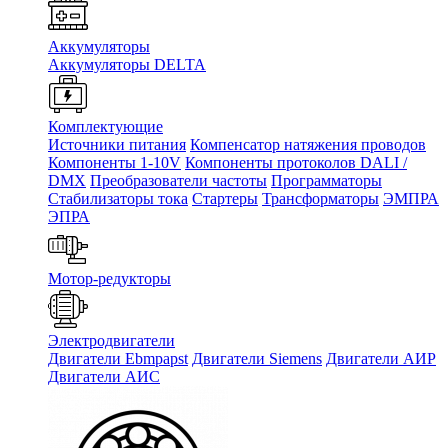
Аккумуляторы
Аккумуляторы DELTA
Комплектующие
Источники питания
Компенсатор натяжения проводов
Компоненты 1-10V
Компоненты протоколов DALI /
DMX
Преобразователи частоты
Программаторы
Стабилизаторы тока
Стартеры
Трансформаторы
ЭМПРА
ЭПРА
Мотор-редукторы
Электродвигатели
Двигатели Ebmpapst
Двигатели Siemens
Двигатели АИР
Двигатели АИС