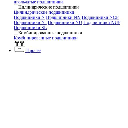
игольчатые подшипники
Цилиндрические подшипники
Подшипники N
Подшипники NN
Подшипники NCF
Подшипники NJ
Подшипники NU
Подшипники NUP
Подшипники SL
Комбинированные подшипники
Прочее
Каталог
Электротехнические товары
Комплектующие
Компоненты 1-10V
HF DIM MCU P электрон потенциометр 1-
10V 50 DIM-ECG/16 DIM SA + выключатель 1500W
HF DIM MCU P электрон
потенциометр 1-10V 50 DIM-
ECG/16 DIM SA +
выключатель 1500W