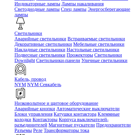
Индикаторные лампы
Лампы накаливания
Светодиодные лампы
Спец лампы
Энергосберегающие
лампы
Светильники
Аварийные светильники
Встраиваемые светильники
Декоративные светильники
Мебельные светильники
Накладные светильники
Настольные светильники
Подвесные светильники
Прожекторы
Светильники
Downlight
Светильники-панели
Уличные светильники
Кабель, провод
NYM
NYM Севкабель
Низковольтное и щитовое оборудование
Аварийные кнопки
Автоматические выключатели
Блоки управления
Катушки контактора
Клеммные
колодки
Контакторы
Корпуса выключателей-
разъединителей
Магнитные пускатели
Предохранители
Разъемы
Реле
Трансформаторы тока