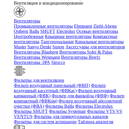
Вентиляция и кондиционирование
Вентиляторы
Промышленные вентиляторы
Ebmpapst
Ziehl-Abegg
Ostberg
Ballu
SHUFT
Electrolux
Осевые вентиляторы
Центробежные
Крышные вентиляторы
Компактные
вентиляторы
Тангенциальные
Канальные вентиляторы
Master
Sanyo Denki
Sunon
Аксессуары для вентиляторов
Вентиляторы Blauberg
Вентиляторы Soler & Palau
Вентиляторы Weiguang
Вентиляторы Вентс
Вентиляторы ЭРА
Sirocco
Фильтры для вентиляции
Фильтр воздушный панельный (ФВП)
Фильтр
воздушный кассетный (ФВКас)
Фильтр воздушный
карманный (ФВК)
Фильтр для фанкойла (ФВФ)
Фильтр
компактный (ФВКом)
Фильтр воздушный абсолютной
очистки (ФВА)
Фильтры Ballu
Фильтры Electrolux
Фильтры SHUFT
Фильтры Systemair
Фильтры VTS VS
VENTUS
Фильтры для прямоугольных каналов
Фильтры для систем аспирации
Таблица аналогов