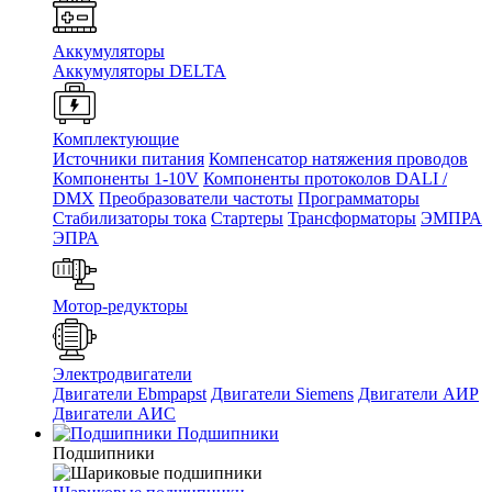
Аккумуляторы
Аккумуляторы DELTA
Комплектующие
Источники питания
Компенсатор натяжения проводов
Компоненты 1-10V
Компоненты протоколов DALI /
DMX
Преобразователи частоты
Программаторы
Стабилизаторы тока
Стартеры
Трансформаторы
ЭМПРА
ЭПРА
Мотор-редукторы
Электродвигатели
Двигатели Ebmpapst
Двигатели Siemens
Двигатели АИР
Двигатели АИС
Подшипники
Подшипники