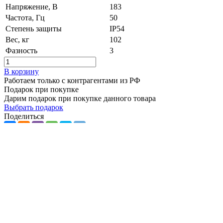
Напряжение, B
183
Частота, Гц
50
Степень защиты
IP54
Вес, кг
102
Фазность
3
В корзину
Работаем только с контрагентами из РФ
Подарок при покупке
Дарим подарок при покупке данного товара
Выбрать подарок
Поделиться
Канальный вентилятор ВКП-Б 100-50-4D 3,9 кВт 1330 об/мин
Наличие: много
162 490 ₽
/ шт.
В корзину
Описание
Характеристики
Доставка
Описание канального вентилятора