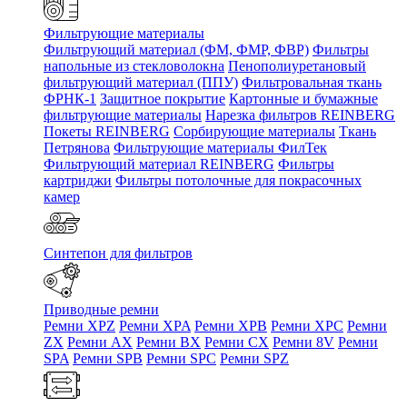
Фильтрующие материалы
Фильтрующий материал (ФМ, ФМР, ФВР)
Фильтры
напольные из стекловолокна
Пенополиуретановый
фильтрующий материал (ППУ)
Фильтровальная ткань
ФРНК-1
Защитное покрытие
Картонные и бумажные
фильтрующие материалы
Нарезка фильтров REINBERG
Покеты REINBERG
Сорбирующие материалы
Ткань
Петрянова
Фильтрующие материалы ФилТек
Фильтрующий материал REINBERG
Фильтры
картриджи
Фильтры потолочные для покрасочных
камер
Синтепон для фильтров
Приводные ремни
Ремни XPZ
Ремни XPA
Ремни XPB
Ремни XPC
Ремни
ZX
Ремни AX
Ремни BX
Ремни CX
Ремни 8V
Ремни
SPA
Ремни SPB
Ремни SPC
Ремни SPZ