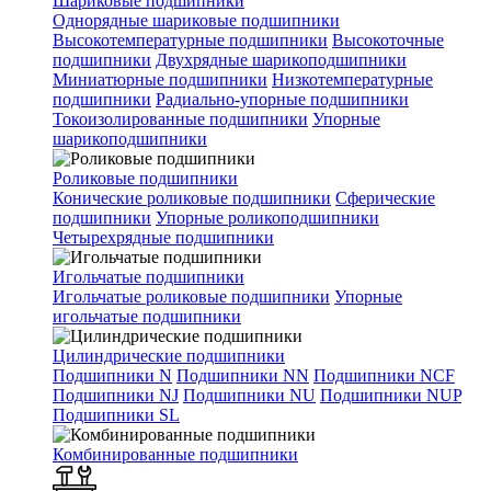
Шариковые подшипники
Однорядные шариковые подшипники
Высокотемпературные подшипники
Высокоточные
подшипники
Двухрядные шарикоподшипники
Миниатюрные подшипники
Низкотемпературные
подшипники
Радиально-упорные подшипники
Токоизолированные подшипники
Упорные
шарикоподшипники
Роликовые подшипники
Конические роликовые подшипники
Сферические
подшипники
Упорные роликоподшипники
Четырехрядные подшипники
Игольчатые подшипники
Игольчатые роликовые подшипники
Упорные
игольчатые подшипники
Цилиндрические подшипники
Подшипники N
Подшипники NN
Подшипники NCF
Подшипники NJ
Подшипники NU
Подшипники NUP
Подшипники SL
Комбинированные подшипники