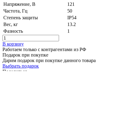
Напряжение, B
121
Частота, Гц
50
Степень защиты
IP54
Вес, кг
13.2
Фазность
1
В корзину
Работаем только с контрагентами из РФ
Подарок при покупке
Дарим подарок при покупке данного товара
Выбрать подарок
Поделиться
Канальный вентилятор ВКП-Б 50-30-2Е 0,23 кВт 2700 об/мин
Наличие: много
17 785 ₽
/ шт.
В корзину
Описание
Характеристики
Доставка
Описание канального вентилятора