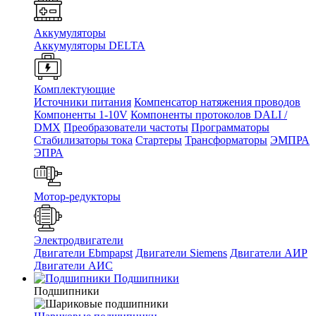
Аккумуляторы
Аккумуляторы DELTA
Комплектующие
Источники питания
Компенсатор натяжения проводов
Компоненты 1-10V
Компоненты протоколов DALI /
DMX
Преобразователи частоты
Программаторы
Стабилизаторы тока
Стартеры
Трансформаторы
ЭМПРА
ЭПРА
Мотор-редукторы
Электродвигатели
Двигатели Ebmpapst
Двигатели Siemens
Двигатели АИР
Двигатели АИС
Подшипники
Подшипники