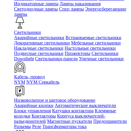
Индикаторные лампы
Лампы накаливания
Светодиодные лампы
Спец лампы
Энергосберегающие
лампы
Светильники
Аварийные светильники
Встраиваемые светильники
Декоративные светильники
Мебельные светильники
Накладные светильники
Настольные светильники
Подвесные светильники
Прожекторы
Светильники
Downlight
Светильники-панели
Уличные светильники
Кабель, провод
NYM
NYM Севкабель
Низковольтное и щитовое оборудование
Аварийные кнопки
Автоматические выключатели
Блоки управления
Катушки контактора
Клеммные
колодки
Контакторы
Корпуса выключателей-
разъединителей
Магнитные пускатели
Предохранители
Разъемы
Реле
Трансформаторы тока