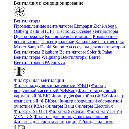
Вентиляция и кондиционирование
Вентиляторы
Промышленные вентиляторы
Ebmpapst
Ziehl-Abegg
Ostberg
Ballu
SHUFT
Electrolux
Осевые вентиляторы
Центробежные
Крышные вентиляторы
Компактные
вентиляторы
Тангенциальные
Канальные вентиляторы
Master
Sanyo Denki
Sunon
Аксессуары для вентиляторов
Вентиляторы Blauberg
Вентиляторы Soler & Palau
Вентиляторы Weiguang
Вентиляторы Вентс
Вентиляторы ЭРА
Sirocco
Фильтры для вентиляции
Фильтр воздушный панельный (ФВП)
Фильтр
воздушный кассетный (ФВКас)
Фильтр воздушный
карманный (ФВК)
Фильтр для фанкойла (ФВФ)
Фильтр
компактный (ФВКом)
Фильтр воздушный абсолютной
очистки (ФВА)
Фильтры Ballu
Фильтры Electrolux
Фильтры SHUFT
Фильтры Systemair
Фильтры VTS VS
VENTUS
Фильтры для прямоугольных каналов
Фильтры для систем аспирации
Таблица аналогов