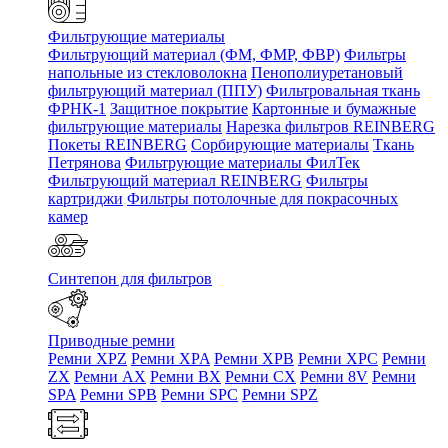
Фильтрующие материалы
Фильтрующий материал (ФМ, ФМР, ФВР)
Фильтры
напольные из стекловолокна
Пенополиуретановый
фильтрующий материал (ППУ)
Фильтровальная ткань
ФРНК-1
Защитное покрытие
Картонные и бумажные
фильтрующие материалы
Нарезка фильтров REINBERG
Покеты REINBERG
Сорбирующие материалы
Ткань
Петрянова
Фильтрующие материалы ФилТек
Фильтрующий материал REINBERG
Фильтры
картриджи
Фильтры потолочные для покрасочных
камер
Синтепон для фильтров
Приводные ремни
Ремни XPZ
Ремни XPA
Ремни XPB
Ремни XPC
Ремни
ZX
Ремни AX
Ремни BX
Ремни CX
Ремни 8V
Ремни
SPA
Ремни SPB
Ремни SPC
Ремни SPZ