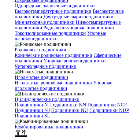
Шариковые подшипники
Однорядные шариковые подшипники
Высокотемпературные подшипники
Высокоточные
подшипники
Двухрядные шарикоподшипники
Миниатюрные подшипники
Низкотемпературные
подшипники
Радиально-упорные подшипники
Токоизолированные подшипники
Упорные
шарикоподшипники
Роликовые подшипники
Конические роликовые подшипники
Сферические
подшипники
Упорные роликоподшипники
Четырехрядные подшипники
Игольчатые подшипники
Игольчатые роликовые подшипники
Упорные
игольчатые подшипники
Цилиндрические подшипники
Подшипники N
Подшипники NN
Подшипники NCF
Подшипники NJ
Подшипники NU
Подшипники NUP
Подшипники SL
Комбинированные подшипники