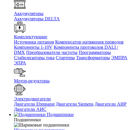
Аккумуляторы
Аккумуляторы DELTA
Комплектующие
Источники питания
Компенсатор натяжения проводов
Компоненты 1-10V
Компоненты протоколов DALI /
DMX
Преобразователи частоты
Программаторы
Стабилизаторы тока
Стартеры
Трансформаторы
ЭМПРА
ЭПРА
Мотор-редукторы
Электродвигатели
Двигатели Ebmpapst
Двигатели Siemens
Двигатели АИР
Двигатели АИС
Подшипники
Подшипники