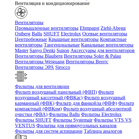
Вентиляция и кондиционирование
Вентиляторы
Промышленные вентиляторы
Ebmpapst
Ziehl-Abegg
Ostberg
Ballu
SHUFT
Electrolux
Осевые вентиляторы
Центробежные
Крышные вентиляторы
Компактные
вентиляторы
Тангенциальные
Канальные вентиляторы
Master
Sanyo Denki
Sunon
Аксессуары для вентиляторов
Вентиляторы Blauberg
Вентиляторы Soler & Palau
Вентиляторы Weiguang
Вентиляторы Вентс
Вентиляторы ЭРА
Sirocco
Фильтры для вентиляции
Фильтр воздушный панельный (ФВП)
Фильтр
воздушный кассетный (ФВКас)
Фильтр воздушный
карманный (ФВК)
Фильтр для фанкойла (ФВФ)
Фильтр
компактный (ФВКом)
Фильтр воздушный абсолютной
очистки (ФВА)
Фильтры Ballu
Фильтры Electrolux
Фильтры SHUFT
Фильтры Systemair
Фильтры VTS VS
VENTUS
Фильтры для прямоугольных каналов
Фильтры для систем аспирации
Таблица аналогов