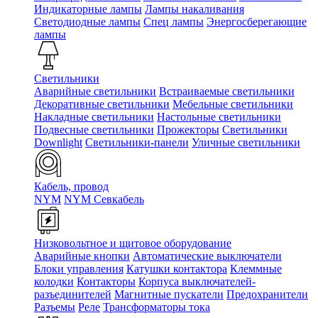
Индикаторные лампы
Лампы накаливания
Светодиодные лампы
Спец лампы
Энергосберегающие
лампы
Светильники
Аварийные светильники
Встраиваемые светильники
Декоративные светильники
Мебельные светильники
Накладные светильники
Настольные светильники
Подвесные светильники
Прожекторы
Светильники
Downlight
Светильники-панели
Уличные светильники
Кабель, провод
NYM
NYM Севкабель
Низковольтное и щитовое оборудование
Аварийные кнопки
Автоматические выключатели
Блоки управления
Катушки контактора
Клеммные
колодки
Контакторы
Корпуса выключателей-
разъединителей
Магнитные пускатели
Предохранители
Разъемы
Реле
Трансформаторы тока