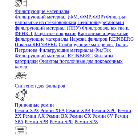
Фильтрующие материалы
Фильтрующий материал (ФМ, ФМР, ФВР)
Фильтры
напольные из стекловолокна
Пенополиуретановый
фильтрующий материал (ППУ)
Фильтровальная ткань
ФРНК-1
Защитное покрытие
Картонные и бумажные
фильтрующие материалы
Нарезка фильтров REINBERG
Покеты REINBERG
Сорбирующие материалы
Ткань
Петрянова
Фильтрующие материалы ФилТек
Фильтрующий материал REINBERG
Фильтры
картриджи
Фильтры потолочные для покрасочных
камер
Синтепон для фильтров
Приводные ремни
Ремни XPZ
Ремни XPA
Ремни XPB
Ремни XPC
Ремни
ZX
Ремни AX
Ремни BX
Ремни CX
Ремни 8V
Ремни
SPA
Ремни SPB
Ремни SPC
Ремни SPZ