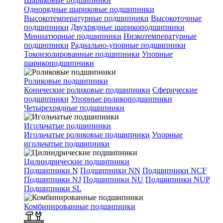
Шариковые подшипники
Однорядные шариковые подшипники
Высокотемпературные подшипники
Высокоточные
подшипники
Двухрядные шарикоподшипники
Миниатюрные подшипники
Низкотемпературные
подшипники
Радиально-упорные подшипники
Токоизолированные подшипники
Упорные
шарикоподшипники
Роликовые подшипники
Конические роликовые подшипники
Сферические
подшипники
Упорные роликоподшипники
Четырехрядные подшипники
Игольчатые подшипники
Игольчатые роликовые подшипники
Упорные
игольчатые подшипники
Цилиндрические подшипники
Подшипники N
Подшипники NN
Подшипники NCF
Подшипники NJ
Подшипники NU
Подшипники NUP
Подшипники SL
Комбинированные подшипники