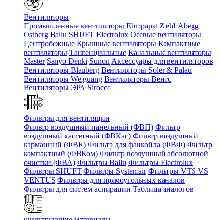
Вентиляторы
Промышленные вентиляторы
Ebmpapst
Ziehl-Abegg
Ostberg
Ballu
SHUFT
Electrolux
Осевые вентиляторы
Центробежные
Крышные вентиляторы
Компактные
вентиляторы
Тангенциальные
Канальные вентиляторы
Master
Sanyo Denki
Sunon
Аксессуары для вентиляторов
Вентиляторы Blauberg
Вентиляторы Soler & Palau
Вентиляторы Weiguang
Вентиляторы Вентс
Вентиляторы ЭРА
Sirocco
Фильтры для вентиляции
Фильтр воздушный панельный (ФВП)
Фильтр
воздушный кассетный (ФВКас)
Фильтр воздушный
карманный (ФВК)
Фильтр для фанкойла (ФВФ)
Фильтр
компактный (ФВКом)
Фильтр воздушный абсолютной
очистки (ФВА)
Фильтры Ballu
Фильтры Electrolux
Фильтры SHUFT
Фильтры Systemair
Фильтры VTS VS
VENTUS
Фильтры для прямоугольных каналов
Фильтры для систем аспирации
Таблица аналогов
Фильтрующие материалы