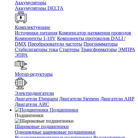
Аккумуляторы
Аккумуляторы DELTA
Комплектующие
Источники питания
Компенсатор натяжения проводов
Компоненты 1-10V
Компоненты протоколов DALI /
DMX
Преобразователи частоты
Программаторы
Стабилизаторы тока
Стартеры
Трансформаторы
ЭМПРА
ЭПРА
Мотор-редукторы
Электродвигатели
Двигатели Ebmpapst
Двигатели Siemens
Двигатели АИР
Двигатели АИС
Подшипники
Подшипники
Шариковые подшипники
Однорядные шариковые подшипники
Высокотемпературные подшипники
Высокоточные