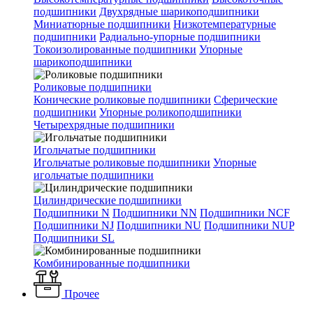
подшипники
Двухрядные шарикоподшипники
Миниатюрные подшипники
Низкотемпературные
подшипники
Радиально-упорные подшипники
Токоизолированные подшипники
Упорные
шарикоподшипники
Роликовые подшипники
Конические роликовые подшипники
Сферические
подшипники
Упорные роликоподшипники
Четырехрядные подшипники
Игольчатые подшипники
Игольчатые роликовые подшипники
Упорные
игольчатые подшипники
Цилиндрические подшипники
Подшипники N
Подшипники NN
Подшипники NCF
Подшипники NJ
Подшипники NU
Подшипники NUP
Подшипники SL
Комбинированные подшипники
Прочее