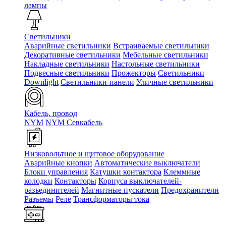
лампы
Светильники
Аварийные светильники
Встраиваемые светильники
Декоративные светильники
Мебельные светильники
Накладные светильники
Настольные светильники
Подвесные светильники
Прожекторы
Светильники
Downlight
Светильники-панели
Уличные светильники
Кабель, провод
NYM
NYM Севкабель
Низковольтное и щитовое оборудование
Аварийные кнопки
Автоматические выключатели
Блоки управления
Катушки контактора
Клеммные
колодки
Контакторы
Корпуса выключателей-
разъединителей
Магнитные пускатели
Предохранители
Разъемы
Реле
Трансформаторы тока