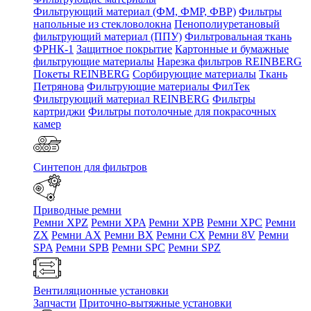
Фильтрующий материал (ФМ, ФМР, ФВР)
Фильтры
напольные из стекловолокна
Пенополиуретановый
фильтрующий материал (ППУ)
Фильтровальная ткань
ФРНК-1
Защитное покрытие
Картонные и бумажные
фильтрующие материалы
Нарезка фильтров REINBERG
Покеты REINBERG
Сорбирующие материалы
Ткань
Петрянова
Фильтрующие материалы ФилТек
Фильтрующий материал REINBERG
Фильтры
картриджи
Фильтры потолочные для покрасочных
камер
Синтепон для фильтров
Приводные ремни
Ремни XPZ
Ремни XPA
Ремни XPB
Ремни XPC
Ремни
ZX
Ремни AX
Ремни BX
Ремни CX
Ремни 8V
Ремни
SPA
Ремни SPB
Ремни SPC
Ремни SPZ
Вентиляционные установки
Запчасти
Приточно-вытяжные установки