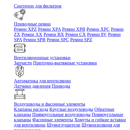
Синтепон для фильтров
Приводные ремни
Ремни XPZ
Ремни XPA
Ремни XPB
Ремни XPC
Ремни
ZX
Ремни AX
Ремни BX
Ремни CX
Ремни 8V
Ремни
SPA
Ремни SPB
Ремни SPC
Ремни SPZ
Вентиляционные установки
Запчасти
Приточно-вытяжные установки
Автоматика для вентиляции
Датчики давления
Приводы
Воздуховоды и фасонные элементы
Клапаны расхода
Круглые воздуховоды
Обратные
клапаны
Прямоугольные воздуховоды
Прямоугольные
клапаны
Фасонные элементы
Хомуты и гибкие вставки
для вентиляции
Шумоглушители
Шумоизоляция для