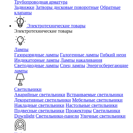
Трубопроводная арматура
Задвижки
Затворы дисковые поворотные
Обратные
клапаны
Электротехнические товары
Электротехнические товары
Лампы
Газоразрядные лампы
Галогенные лампы
Гибкий неон
Индикаторные лампы
Лампы накаливания
Светодиодные лампы
Спец лампы
Энергосберегающие
лампы
Светильники
Аварийные светильники
Встраиваемые светильники
Декоративные светильники
Мебельные светильники
Накладные светильники
Настольные светильники
Подвесные светильники
Прожекторы
Светильники
Downlight
Светильники-панели
Уличные светильники