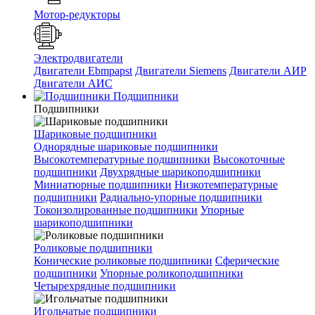
Мотор-редукторы
Электродвигатели
Двигатели Ebmpapst
Двигатели Siemens
Двигатели АИР
Двигатели АИС
Подшипники
Подшипники
Шариковые подшипники
Однорядные шариковые подшипники
Высокотемпературные подшипники
Высокоточные
подшипники
Двухрядные шарикоподшипники
Миниатюрные подшипники
Низкотемпературные
подшипники
Радиально-упорные подшипники
Токоизолированные подшипники
Упорные
шарикоподшипники
Роликовые подшипники
Конические роликовые подшипники
Сферические
подшипники
Упорные роликоподшипники
Четырехрядные подшипники
Игольчатые подшипники