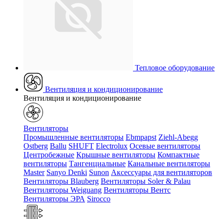
Тепловое оборудование
Вентиляция и кондиционирование
Вентиляция и кондиционирование
Вентиляторы
Промышленные вентиляторы
Ebmpapst
Ziehl-Abegg
Ostberg
Ballu
SHUFT
Electrolux
Осевые вентиляторы
Центробежные
Крышные вентиляторы
Компактные
вентиляторы
Тангенциальные
Канальные вентиляторы
Master
Sanyo Denki
Sunon
Аксессуары для вентиляторов
Вентиляторы Blauberg
Вентиляторы Soler & Palau
Вентиляторы Weiguang
Вентиляторы Вентс
Вентиляторы ЭРА
Sirocco