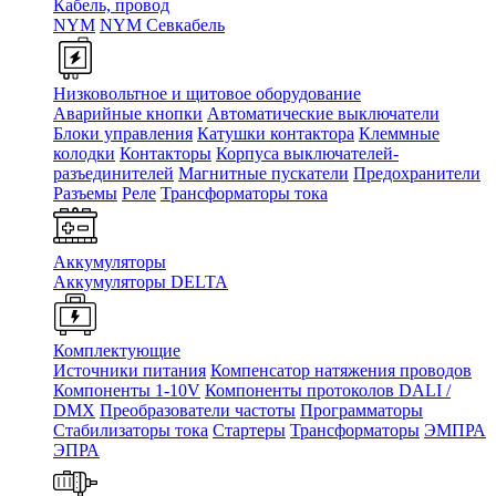
Кабель, провод
NYM
NYM Севкабель
Низковольтное и щитовое оборудование
Аварийные кнопки
Автоматические выключатели
Блоки управления
Катушки контактора
Клеммные
колодки
Контакторы
Корпуса выключателей-
разъединителей
Магнитные пускатели
Предохранители
Разъемы
Реле
Трансформаторы тока
Аккумуляторы
Аккумуляторы DELTA
Комплектующие
Источники питания
Компенсатор натяжения проводов
Компоненты 1-10V
Компоненты протоколов DALI /
DMX
Преобразователи частоты
Программаторы
Стабилизаторы тока
Стартеры
Трансформаторы
ЭМПРА
ЭПРА