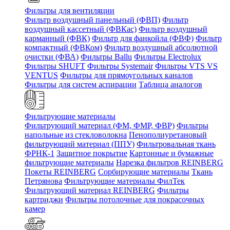
Фильтры для вентиляции
Фильтр воздушный панельный (ФВП)
Фильтр
воздушный кассетный (ФВКас)
Фильтр воздушный
карманный (ФВК)
Фильтр для фанкойла (ФВФ)
Фильтр
компактный (ФВКом)
Фильтр воздушный абсолютной
очистки (ФВА)
Фильтры Ballu
Фильтры Electrolux
Фильтры SHUFT
Фильтры Systemair
Фильтры VTS VS
VENTUS
Фильтры для прямоугольных каналов
Фильтры для систем аспирации
Таблица аналогов
Фильтрующие материалы
Фильтрующий материал (ФМ, ФМР, ФВР)
Фильтры
напольные из стекловолокна
Пенополиуретановый
фильтрующий материал (ППУ)
Фильтровальная ткань
ФРНК-1
Защитное покрытие
Картонные и бумажные
фильтрующие материалы
Нарезка фильтров REINBERG
Покеты REINBERG
Сорбирующие материалы
Ткань
Петрянова
Фильтрующие материалы ФилТек
Фильтрующий материал REINBERG
Фильтры
картриджи
Фильтры потолочные для покрасочных
камер