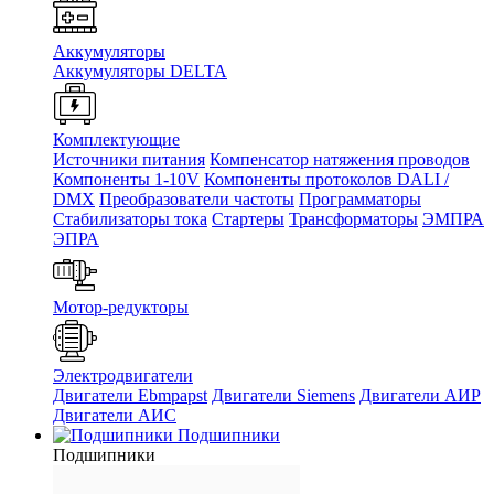
Аккумуляторы
Аккумуляторы DELTA
Комплектующие
Источники питания
Компенсатор натяжения проводов
Компоненты 1-10V
Компоненты протоколов DALI /
DMX
Преобразователи частоты
Программаторы
Стабилизаторы тока
Стартеры
Трансформаторы
ЭМПРА
ЭПРА
Мотор-редукторы
Электродвигатели
Двигатели Ebmpapst
Двигатели Siemens
Двигатели АИР
Двигатели АИС
Подшипники
Подшипники