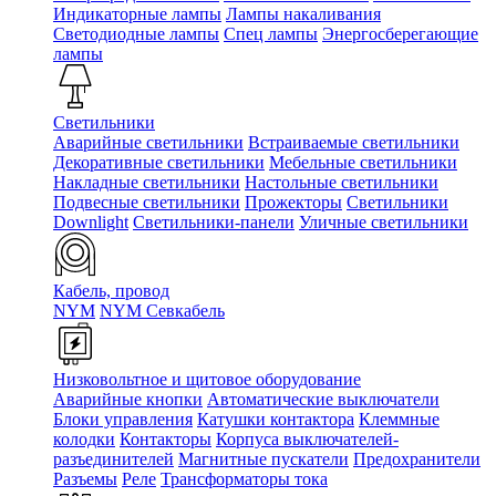
Индикаторные лампы
Лампы накаливания
Светодиодные лампы
Спец лампы
Энергосберегающие
лампы
Светильники
Аварийные светильники
Встраиваемые светильники
Декоративные светильники
Мебельные светильники
Накладные светильники
Настольные светильники
Подвесные светильники
Прожекторы
Светильники
Downlight
Светильники-панели
Уличные светильники
Кабель, провод
NYM
NYM Севкабель
Низковольтное и щитовое оборудование
Аварийные кнопки
Автоматические выключатели
Блоки управления
Катушки контактора
Клеммные
колодки
Контакторы
Корпуса выключателей-
разъединителей
Магнитные пускатели
Предохранители
Разъемы
Реле
Трансформаторы тока