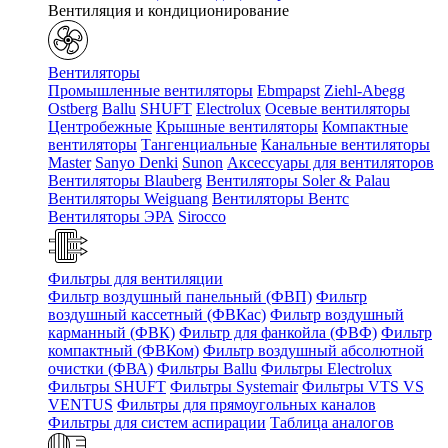
Вентиляция и кондиционирование
Вентиляторы
Промышленные вентиляторы
Ebmpapst
Ziehl-Abegg
Ostberg
Ballu
SHUFT
Electrolux
Осевые вентиляторы
Центробежные
Крышные вентиляторы
Компактные
вентиляторы
Тангенциальные
Канальные вентиляторы
Master
Sanyo Denki
Sunon
Аксессуары для вентиляторов
Вентиляторы Blauberg
Вентиляторы Soler & Palau
Вентиляторы Weiguang
Вентиляторы Вентс
Вентиляторы ЭРА
Sirocco
Фильтры для вентиляции
Фильтр воздушный панельный (ФВП)
Фильтр
воздушный кассетный (ФВКас)
Фильтр воздушный
карманный (ФВК)
Фильтр для фанкойла (ФВФ)
Фильтр
компактный (ФВКом)
Фильтр воздушный абсолютной
очистки (ФВА)
Фильтры Ballu
Фильтры Electrolux
Фильтры SHUFT
Фильтры Systemair
Фильтры VTS VS
VENTUS
Фильтры для прямоугольных каналов
Фильтры для систем аспирации
Таблица аналогов