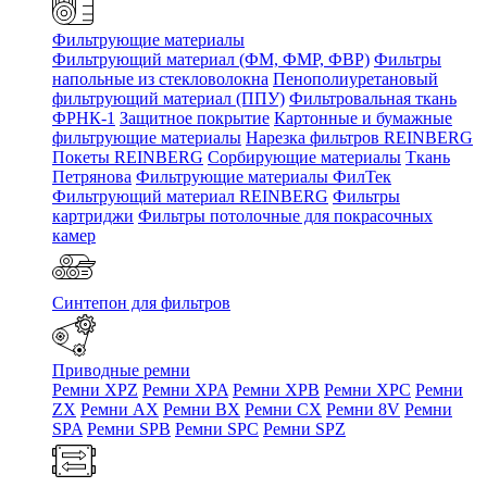
Фильтрующие материалы
Фильтрующий материал (ФМ, ФМР, ФВР)
Фильтры
напольные из стекловолокна
Пенополиуретановый
фильтрующий материал (ППУ)
Фильтровальная ткань
ФРНК-1
Защитное покрытие
Картонные и бумажные
фильтрующие материалы
Нарезка фильтров REINBERG
Покеты REINBERG
Сорбирующие материалы
Ткань
Петрянова
Фильтрующие материалы ФилТек
Фильтрующий материал REINBERG
Фильтры
картриджи
Фильтры потолочные для покрасочных
камер
Синтепон для фильтров
Приводные ремни
Ремни XPZ
Ремни XPA
Ремни XPB
Ремни XPC
Ремни
ZX
Ремни AX
Ремни BX
Ремни CX
Ремни 8V
Ремни
SPA
Ремни SPB
Ремни SPC
Ремни SPZ