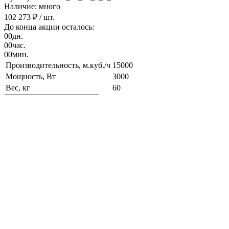
Наличие: много
102 273 ₽
/ шт.
До конца акции осталось:
00
дн.
00
час.
00
мин.
Производительность, м.куб./ч
15000
Мощность, Вт
3000
Вес, кг
60
В корзину
Работаем только с контрагентами из РФ
Подарок при покупке
Дарим подарок при покупке данного товара
Выбрать подарок
Поделиться
Крышный вентилятор ВКОПв 21-12-8 3 кВт 1500 об/мин
Наличие: много
102 273 ₽
/ шт.
В корзину