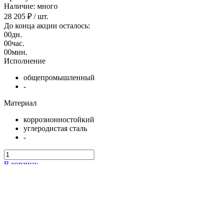
Наличие: много
28 205 ₽
/ шт.
До конца акции осталось:
00
дн.
00
час.
00
мин.
Исполнение
общепромышленный
-
Материал
коррозионностойкий
углеродистая сталь
-
В корзину
Работаем только с контрагентами из РФ
Подарок при покупке
Дарим подарок при покупке данного товара
Выбрать подарок
Поделиться