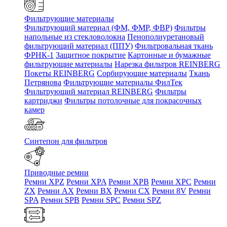
Фильтрующие материалы
Фильтрующий материал (ФМ, ФМР, ФВР)
Фильтры
напольные из стекловолокна
Пенополиуретановый
фильтрующий материал (ППУ)
Фильтровальная ткань
ФРНК-1
Защитное покрытие
Картонные и бумажные
фильтрующие материалы
Нарезка фильтров REINBERG
Покеты REINBERG
Сорбирующие материалы
Ткань
Петрянова
Фильтрующие материалы ФилТек
Фильтрующий материал REINBERG
Фильтры
картриджи
Фильтры потолочные для покрасочных
камер
Синтепон для фильтров
Приводные ремни
Ремни XPZ
Ремни XPA
Ремни XPB
Ремни XPC
Ремни
ZX
Ремни AX
Ремни BX
Ремни CX
Ремни 8V
Ремни
SPA
Ремни SPB
Ремни SPC
Ремни SPZ