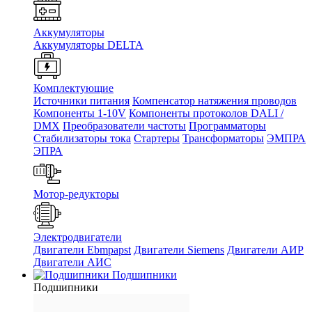
Аккумуляторы
Аккумуляторы DELTA
Комплектующие
Источники питания
Компенсатор натяжения проводов
Компоненты 1-10V
Компоненты протоколов DALI /
DMX
Преобразователи частоты
Программаторы
Стабилизаторы тока
Стартеры
Трансформаторы
ЭМПРА
ЭПРА
Мотор-редукторы
Электродвигатели
Двигатели Ebmpapst
Двигатели Siemens
Двигатели АИР
Двигатели АИС
Подшипники
Подшипники