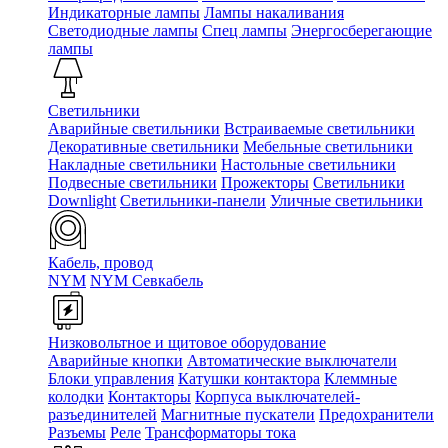
Индикаторные лампы
Лампы накаливания
Светодиодные лампы
Спец лампы
Энергосберегающие
лампы
Светильники
Аварийные светильники
Встраиваемые светильники
Декоративные светильники
Мебельные светильники
Накладные светильники
Настольные светильники
Подвесные светильники
Прожекторы
Светильники
Downlight
Светильники-панели
Уличные светильники
Кабель, провод
NYM
NYM Севкабель
Низковольтное и щитовое оборудование
Аварийные кнопки
Автоматические выключатели
Блоки управления
Катушки контактора
Клеммные
колодки
Контакторы
Корпуса выключателей-
разъединителей
Магнитные пускатели
Предохранители
Разъемы
Реле
Трансформаторы тока