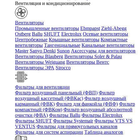
Вентиляция и кондиционирование
Вентиляторы
Промышленные вентиляторы
Ebmpapst
Ziehl-Abegg
Ostberg
Ballu
SHUFT
Electrolux
Осевые вентиляторы
Центробежные
Крышные вентиляторы
Компактные
вентиляторы
Тангенциальные
Канальные вентиляторы
Master
Sanyo Denki
Sunon
Аксессуары для вентиляторов
Вентиляторы Blauberg
Вентиляторы Soler & Palau
Вентиляторы Weiguang
Вентиляторы Вентс
Вентиляторы ЭРА
Sirocco
Фильтры для вентиляции
Фильтр воздушный панельный (ФВП)
Фильтр
воздушный кассетный (ФВКас)
Фильтр воздушный
карманный (ФВК)
Фильтр для фанкойла (ФВФ)
Фильтр
компактный (ФВКом)
Фильтр воздушный абсолютной
очистки (ФВА)
Фильтры Ballu
Фильтры Electrolux
Фильтры SHUFT
Фильтры Systemair
Фильтры VTS VS
VENTUS
Фильтры для прямоугольных каналов
Фильтры для систем аспирации
Таблица аналогов