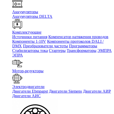
Аккумуляторы
Аккумуляторы DELTA
Комплектующие
Источники питания
Компенсатор натяжения проводов
Компоненты 1-10V
Компоненты протоколов DALI /
DMX
Преобразователи частоты
Программаторы
Стабилизаторы тока
Стартеры
Трансформаторы
ЭМПРА
ЭПРА
Мотор-редукторы
Электродвигатели
Двигатели Ebmpapst
Двигатели Siemens
Двигатели АИР
Двигатели АИС