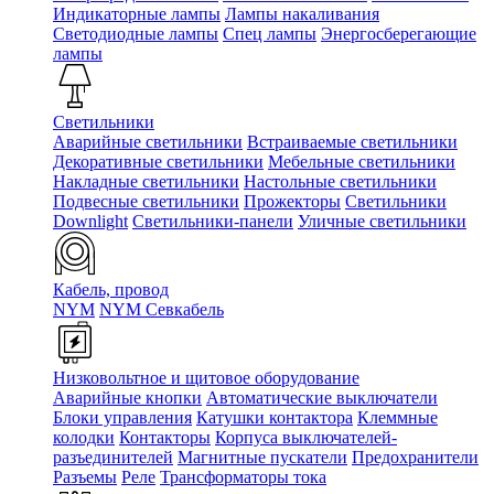
Индикаторные лампы
Лампы накаливания
Светодиодные лампы
Спец лампы
Энергосберегающие
лампы
Светильники
Аварийные светильники
Встраиваемые светильники
Декоративные светильники
Мебельные светильники
Накладные светильники
Настольные светильники
Подвесные светильники
Прожекторы
Светильники
Downlight
Светильники-панели
Уличные светильники
Кабель, провод
NYM
NYM Севкабель
Низковольтное и щитовое оборудование
Аварийные кнопки
Автоматические выключатели
Блоки управления
Катушки контактора
Клеммные
колодки
Контакторы
Корпуса выключателей-
разъединителей
Магнитные пускатели
Предохранители
Разъемы
Реле
Трансформаторы тока