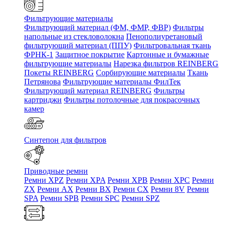
Фильтрующие материалы
Фильтрующий материал (ФМ, ФМР, ФВР)
Фильтры
напольные из стекловолокна
Пенополиуретановый
фильтрующий материал (ППУ)
Фильтровальная ткань
ФРНК-1
Защитное покрытие
Картонные и бумажные
фильтрующие материалы
Нарезка фильтров REINBERG
Покеты REINBERG
Сорбирующие материалы
Ткань
Петрянова
Фильтрующие материалы ФилТек
Фильтрующий материал REINBERG
Фильтры
картриджи
Фильтры потолочные для покрасочных
камер
Синтепон для фильтров
Приводные ремни
Ремни XPZ
Ремни XPA
Ремни XPB
Ремни XPC
Ремни
ZX
Ремни AX
Ремни BX
Ремни CX
Ремни 8V
Ремни
SPA
Ремни SPB
Ремни SPC
Ремни SPZ