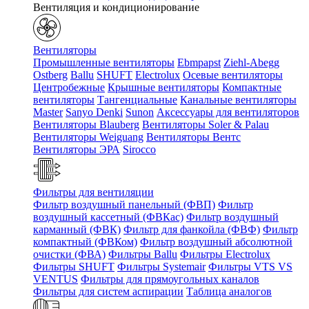
Вентиляция и кондиционирование
Вентиляторы
Промышленные вентиляторы
Ebmpapst
Ziehl-Abegg
Ostberg
Ballu
SHUFT
Electrolux
Осевые вентиляторы
Центробежные
Крышные вентиляторы
Компактные
вентиляторы
Тангенциальные
Канальные вентиляторы
Master
Sanyo Denki
Sunon
Аксессуары для вентиляторов
Вентиляторы Blauberg
Вентиляторы Soler & Palau
Вентиляторы Weiguang
Вентиляторы Вентс
Вентиляторы ЭРА
Sirocco
Фильтры для вентиляции
Фильтр воздушный панельный (ФВП)
Фильтр
воздушный кассетный (ФВКас)
Фильтр воздушный
карманный (ФВК)
Фильтр для фанкойла (ФВФ)
Фильтр
компактный (ФВКом)
Фильтр воздушный абсолютной
очистки (ФВА)
Фильтры Ballu
Фильтры Electrolux
Фильтры SHUFT
Фильтры Systemair
Фильтры VTS VS
VENTUS
Фильтры для прямоугольных каналов
Фильтры для систем аспирации
Таблица аналогов