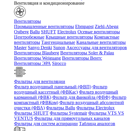
Вентиляция и кондиционирование
Вентиляторы
Промышленные вентиляторы
Ebmpapst
Ziehl-Abegg
Ostberg
Ballu
SHUFT
Electrolux
Осевые вентиляторы
Центробежные
Крышные вентиляторы
Компактные
вентиляторы
Тангенциальные
Канальные вентиляторы
Master
Sanyo Denki
Sunon
Аксессуары для вентиляторов
Вентиляторы Blauberg
Вентиляторы Soler & Palau
Вентиляторы Weiguang
Вентиляторы Вентс
Вентиляторы ЭРА
Sirocco
Фильтры для вентиляции
Фильтр воздушный панельный (ФВП)
Фильтр
воздушный кассетный (ФВКас)
Фильтр воздушный
карманный (ФВК)
Фильтр для фанкойла (ФВФ)
Фильтр
компактный (ФВКом)
Фильтр воздушный абсолютной
очистки (ФВА)
Фильтры Ballu
Фильтры Electrolux
Фильтры SHUFT
Фильтры Systemair
Фильтры VTS VS
VENTUS
Фильтры для прямоугольных каналов
Фильтры для систем аспирации
Таблица аналогов