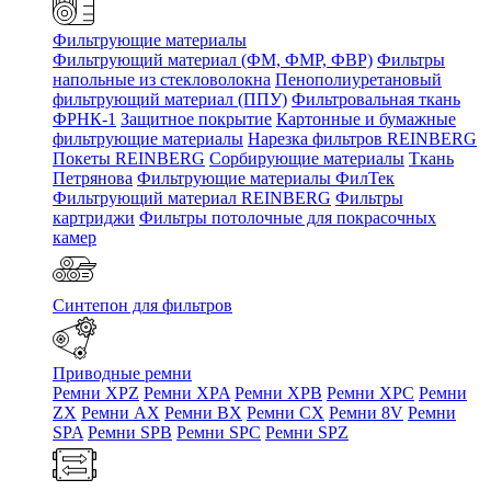
Фильтрующие материалы
Фильтрующий материал (ФМ, ФМР, ФВР)
Фильтры
напольные из стекловолокна
Пенополиуретановый
фильтрующий материал (ППУ)
Фильтровальная ткань
ФРНК-1
Защитное покрытие
Картонные и бумажные
фильтрующие материалы
Нарезка фильтров REINBERG
Покеты REINBERG
Сорбирующие материалы
Ткань
Петрянова
Фильтрующие материалы ФилТек
Фильтрующий материал REINBERG
Фильтры
картриджи
Фильтры потолочные для покрасочных
камер
Синтепон для фильтров
Приводные ремни
Ремни XPZ
Ремни XPA
Ремни XPB
Ремни XPC
Ремни
ZX
Ремни AX
Ремни BX
Ремни CX
Ремни 8V
Ремни
SPA
Ремни SPB
Ремни SPC
Ремни SPZ