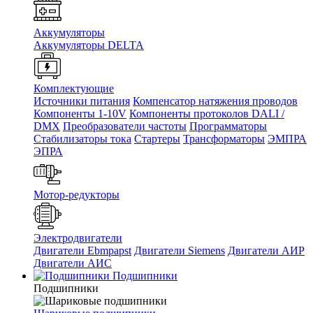
Аккумуляторы
Аккумуляторы DELTA
Комплектующие
Источники питания
Компенсатор натяжения проводов
Компоненты 1-10V
Компоненты протоколов DALI /
DMX
Преобразователи частоты
Программаторы
Стабилизаторы тока
Стартеры
Трансформаторы
ЭМПРА
ЭПРА
Мотор-редукторы
Электродвигатели
Двигатели Ebmpapst
Двигатели Siemens
Двигатели АИР
Двигатели АИС
Подшипники
Подшипники