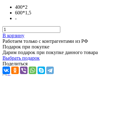
400*2
600*1,5
-
В корзину
Работаем только с контрагентами из РФ
Подарок при покупке
Дарим подарок при покупке данного товара
Выбрать подарок
Поделиться
Крышный вентилятор ВКРФ-ДУ 7,1 3 кВт 1000 об/мин
дымоудаления
Наличие: много
209 145 ₽
/ шт.
Подробнее
Описание
Характеристики
Доставка
Описание крышного вентилятора