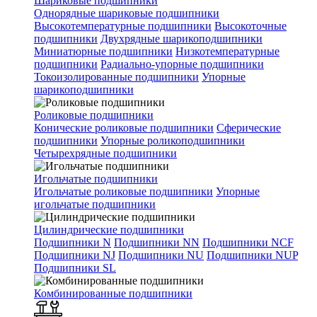
Шариковые подшипники
Однорядные шариковые подшипники
Высокотемпературные подшипники
Высокоточные
подшипники
Двухрядные шарикоподшипники
Миниатюрные подшипники
Низкотемпературные
подшипники
Радиально-упорные подшипники
Токоизолированные подшипники
Упорные
шарикоподшипники
Роликовые подшипники
Конические роликовые подшипники
Сферические
подшипники
Упорные роликоподшипники
Четырехрядные подшипники
Игольчатые подшипники
Игольчатые роликовые подшипники
Упорные
игольчатые подшипники
Цилиндрические подшипники
Подшипники N
Подшипники NN
Подшипники NCF
Подшипники NJ
Подшипники NU
Подшипники NUP
Подшипники SL
Комбинированные подшипники