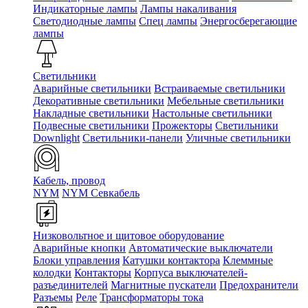
Индикаторные лампы
Лампы накаливания
Светодиодные лампы
Спец лампы
Энергосберегающие
лампы
Светильники
Аварийные светильники
Встраиваемые светильники
Декоративные светильники
Мебельные светильники
Накладные светильники
Настольные светильники
Подвесные светильники
Прожекторы
Светильники
Downlight
Светильники-панели
Уличные светильники
Кабель, провод
NYM
NYM Севкабель
Низковольтное и щитовое оборудование
Аварийные кнопки
Автоматические выключатели
Блоки управления
Катушки контактора
Клеммные
колодки
Контакторы
Корпуса выключателей-
разъединителей
Магнитные пускатели
Предохранители
Разъемы
Реле
Трансформаторы тока