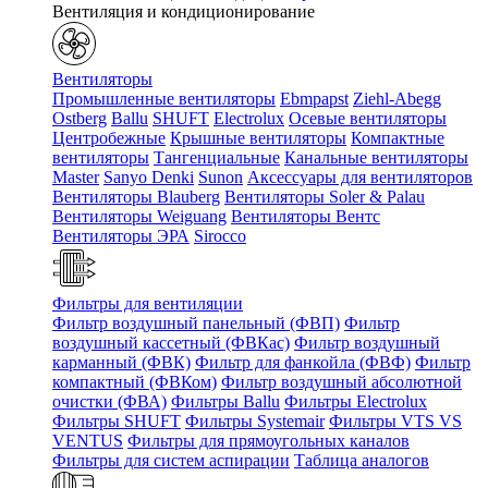
Вентиляция и кондиционирование
Вентиляторы
Промышленные вентиляторы
Ebmpapst
Ziehl-Abegg
Ostberg
Ballu
SHUFT
Electrolux
Осевые вентиляторы
Центробежные
Крышные вентиляторы
Компактные
вентиляторы
Тангенциальные
Канальные вентиляторы
Master
Sanyo Denki
Sunon
Аксессуары для вентиляторов
Вентиляторы Blauberg
Вентиляторы Soler & Palau
Вентиляторы Weiguang
Вентиляторы Вентс
Вентиляторы ЭРА
Sirocco
Фильтры для вентиляции
Фильтр воздушный панельный (ФВП)
Фильтр
воздушный кассетный (ФВКас)
Фильтр воздушный
карманный (ФВК)
Фильтр для фанкойла (ФВФ)
Фильтр
компактный (ФВКом)
Фильтр воздушный абсолютной
очистки (ФВА)
Фильтры Ballu
Фильтры Electrolux
Фильтры SHUFT
Фильтры Systemair
Фильтры VTS VS
VENTUS
Фильтры для прямоугольных каналов
Фильтры для систем аспирации
Таблица аналогов