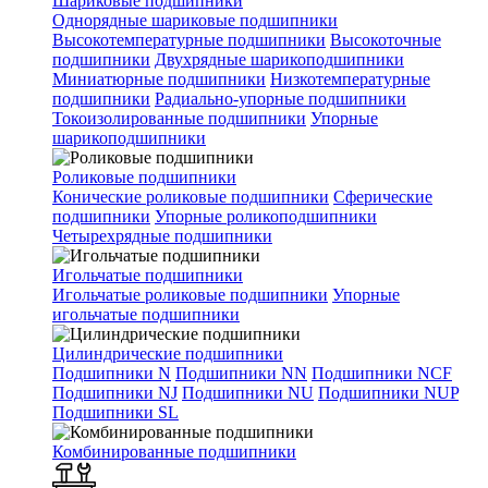
Шариковые подшипники
Однорядные шариковые подшипники
Высокотемпературные подшипники
Высокоточные
подшипники
Двухрядные шарикоподшипники
Миниатюрные подшипники
Низкотемпературные
подшипники
Радиально-упорные подшипники
Токоизолированные подшипники
Упорные
шарикоподшипники
Роликовые подшипники
Конические роликовые подшипники
Сферические
подшипники
Упорные роликоподшипники
Четырехрядные подшипники
Игольчатые подшипники
Игольчатые роликовые подшипники
Упорные
игольчатые подшипники
Цилиндрические подшипники
Подшипники N
Подшипники NN
Подшипники NCF
Подшипники NJ
Подшипники NU
Подшипники NUP
Подшипники SL
Комбинированные подшипники