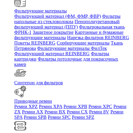
Фильтрующие материалы
Фильтрующий материал (ФМ, ФМР, ФВР)
Фильтры
напольные из стекловолокна
Пенополиуретановый
фильтрующий материал (ППУ)
Фильтровальная ткань
ФРНК-1
Защитное покрытие
Картонные и бумажные
фильтрующие материалы
Нарезка фильтров REINBERG
Покеты REINBERG
Сорбирующие материалы
Ткань
Петрянова
Фильтрующие материалы ФилТек
Фильтрующий материал REINBERG
Фильтры
картриджи
Фильтры потолочные для покрасочных
камер
Синтепон для фильтров
Приводные ремни
Ремни XPZ
Ремни XPA
Ремни XPB
Ремни XPC
Ремни
ZX
Ремни AX
Ремни BX
Ремни CX
Ремни 8V
Ремни
SPA
Ремни SPB
Ремни SPC
Ремни SPZ