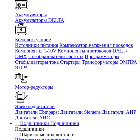
Аккумуляторы
Аккумуляторы DELTA
Комплектующие
Источники питания
Компенсатор натяжения проводов
Компоненты 1-10V
Компоненты протоколов DALI /
DMX
Преобразователи частоты
Программаторы
Стабилизаторы тока
Стартеры
Трансформаторы
ЭМПРА
ЭПРА
Мотор-редукторы
Электродвигатели
Двигатели Ebmpapst
Двигатели Siemens
Двигатели АИР
Двигатели АИС
Подшипники
Подшипники