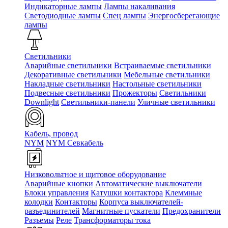
Индикаторные лампы
Лампы накаливания
Светодиодные лампы
Спец лампы
Энергосберегающие
лампы
Светильники
Аварийные светильники
Встраиваемые светильники
Декоративные светильники
Мебельные светильники
Накладные светильники
Настольные светильники
Подвесные светильники
Прожекторы
Светильники
Downlight
Светильники-панели
Уличные светильники
Кабель, провод
NYM
NYM Севкабель
Низковольтное и щитовое оборудование
Аварийные кнопки
Автоматические выключатели
Блоки управления
Катушки контактора
Клеммные
колодки
Контакторы
Корпуса выключателей-
разъединителей
Магнитные пускатели
Предохранители
Разъемы
Реле
Трансформаторы тока