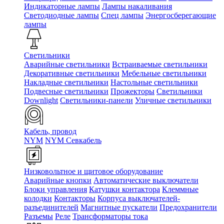
Индикаторные лампы
Лампы накаливания
Светодиодные лампы
Спец лампы
Энергосберегающие
лампы
Светильники
Аварийные светильники
Встраиваемые светильники
Декоративные светильники
Мебельные светильники
Накладные светильники
Настольные светильники
Подвесные светильники
Прожекторы
Светильники
Downlight
Светильники-панели
Уличные светильники
Кабель, провод
NYM
NYM Севкабель
Низковольтное и щитовое оборудование
Аварийные кнопки
Автоматические выключатели
Блоки управления
Катушки контактора
Клеммные
колодки
Контакторы
Корпуса выключателей-
разъединителей
Магнитные пускатели
Предохранители
Разъемы
Реле
Трансформаторы тока