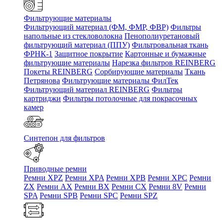
Фильтрующие материалы
Фильтрующий материал (ФМ, ФМР, ФВР)
Фильтры
напольные из стекловолокна
Пенополиуретановый
фильтрующий материал (ППУ)
Фильтровальная ткань
ФРНК-1
Защитное покрытие
Картонные и бумажные
фильтрующие материалы
Нарезка фильтров REINBERG
Покеты REINBERG
Сорбирующие материалы
Ткань
Петрянова
Фильтрующие материалы ФилТек
Фильтрующий материал REINBERG
Фильтры
картриджи
Фильтры потолочные для покрасочных
камер
Синтепон для фильтров
Приводные ремни
Ремни XPZ
Ремни XPA
Ремни XPB
Ремни XPC
Ремни
ZX
Ремни AX
Ремни BX
Ремни CX
Ремни 8V
Ремни
SPA
Ремни SPB
Ремни SPC
Ремни SPZ