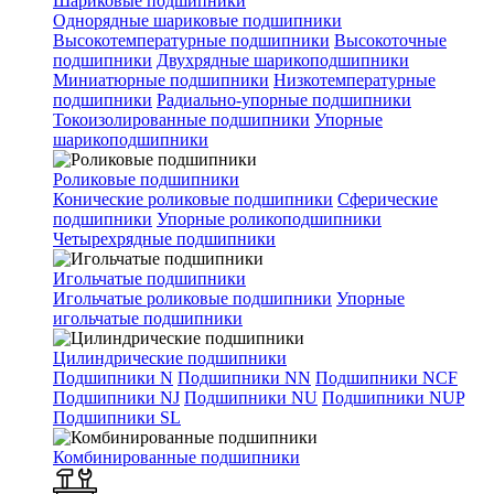
Шариковые подшипники
Однорядные шариковые подшипники
Высокотемпературные подшипники
Высокоточные
подшипники
Двухрядные шарикоподшипники
Миниатюрные подшипники
Низкотемпературные
подшипники
Радиально-упорные подшипники
Токоизолированные подшипники
Упорные
шарикоподшипники
Роликовые подшипники
Конические роликовые подшипники
Сферические
подшипники
Упорные роликоподшипники
Четырехрядные подшипники
Игольчатые подшипники
Игольчатые роликовые подшипники
Упорные
игольчатые подшипники
Цилиндрические подшипники
Подшипники N
Подшипники NN
Подшипники NCF
Подшипники NJ
Подшипники NU
Подшипники NUP
Подшипники SL
Комбинированные подшипники