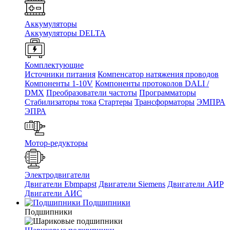
Аккумуляторы
Аккумуляторы DELTA
Комплектующие
Источники питания
Компенсатор натяжения проводов
Компоненты 1-10V
Компоненты протоколов DALI /
DMX
Преобразователи частоты
Программаторы
Стабилизаторы тока
Стартеры
Трансформаторы
ЭМПРА
ЭПРА
Мотор-редукторы
Электродвигатели
Двигатели Ebmpapst
Двигатели Siemens
Двигатели АИР
Двигатели АИС
Подшипники
Подшипники