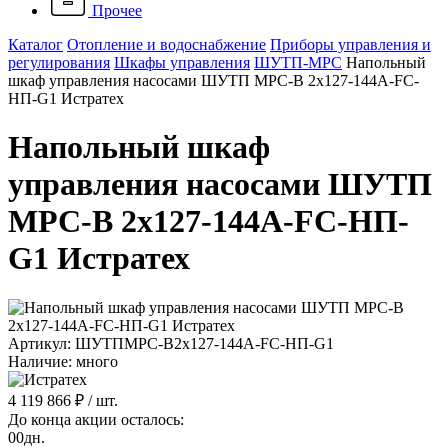
Прочее
Каталог
Отопление и водоснабжение
Приборы управления и
регулирования
Шкафы управления
ШУТП-MPC
Напольный
шкаф управления насосами ШУТП MPC-B 2x127-144A-FC-
HП-G1 Истратех
Напольный шкаф
управления насосами ШУТП
MPC-B 2x127-144A-FC-HП-
G1 Истратех
Артикул: ШУТПMPC-B2x127-144A-FC-HП-G1
Наличие: много
4 119 866 ₽
/ шт.
До конца акции осталось:
00
дн.