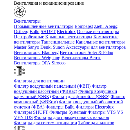
Вентиляция и кондиционирование
Вентиляторы
Промышленные вентиляторы
Ebmpapst
Ziehl-Abegg
Ostberg
Ballu
SHUFT
Electrolux
Осевые вентиляторы
Центробежные
Крышные вентиляторы
Компактные
вентиляторы
Тангенциальные
Канальные вентиляторы
Master
Sanyo Denki
Sunon
Аксессуары для вентиляторов
Вентиляторы Blauberg
Вентиляторы Soler & Palau
Вентиляторы Weiguang
Вентиляторы Вентс
Вентиляторы ЭРА
Sirocco
Фильтры для вентиляции
Фильтр воздушный панельный (ФВП)
Фильтр
воздушный кассетный (ФВКас)
Фильтр воздушный
карманный (ФВК)
Фильтр для фанкойла (ФВФ)
Фильтр
компактный (ФВКом)
Фильтр воздушный абсолютной
очистки (ФВА)
Фильтры Ballu
Фильтры Electrolux
Фильтры SHUFT
Фильтры Systemair
Фильтры VTS VS
VENTUS
Фильтры для прямоугольных каналов
Фильтры для систем аспирации
Таблица аналогов