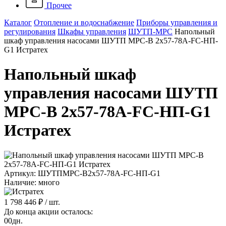
Прочее
Каталог
Отопление и водоснабжение
Приборы управления и
регулирования
Шкафы управления
ШУТП-MPC
Напольный
шкаф управления насосами ШУТП MPC-B 2x57-78A-FC-HП-
G1 Истратех
Напольный шкаф
управления насосами ШУТП
MPC-B 2x57-78A-FC-HП-G1
Истратех
Артикул: ШУТПMPC-B2x57-78A-FC-HП-G1
Наличие: много
1 798 446 ₽
/ шт.
До конца акции осталось:
00
дн.