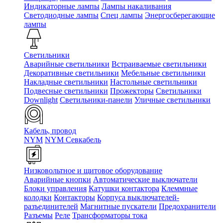
Индикаторные лампы
Лампы накаливания
Светодиодные лампы
Спец лампы
Энергосберегающие
лампы
Светильники
Аварийные светильники
Встраиваемые светильники
Декоративные светильники
Мебельные светильники
Накладные светильники
Настольные светильники
Подвесные светильники
Прожекторы
Светильники
Downlight
Светильники-панели
Уличные светильники
Кабель, провод
NYM
NYM Севкабель
Низковольтное и щитовое оборудование
Аварийные кнопки
Автоматические выключатели
Блоки управления
Катушки контактора
Клеммные
колодки
Контакторы
Корпуса выключателей-
разъединителей
Магнитные пускатели
Предохранители
Разъемы
Реле
Трансформаторы тока