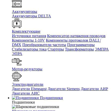
Аккумуляторы
Аккумуляторы DELTA
Комплектующие
Источники питания
Компенсатор натяжения проводов
Компоненты 1-10V
Компоненты протоколов DALI /
DMX
Преобразователи частоты
Программаторы
Стабилизаторы тока
Стартеры
Трансформаторы
ЭМПРА
ЭПРА
Мотор-редукторы
Электродвигатели
Двигатели Ebmpapst
Двигатели Siemens
Двигатели АИР
Двигатели АИС
Подшипники
Подшипники