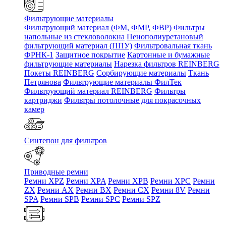
Фильтрующие материалы
Фильтрующий материал (ФМ, ФМР, ФВР)
Фильтры
напольные из стекловолокна
Пенополиуретановый
фильтрующий материал (ППУ)
Фильтровальная ткань
ФРНК-1
Защитное покрытие
Картонные и бумажные
фильтрующие материалы
Нарезка фильтров REINBERG
Покеты REINBERG
Сорбирующие материалы
Ткань
Петрянова
Фильтрующие материалы ФилТек
Фильтрующий материал REINBERG
Фильтры
картриджи
Фильтры потолочные для покрасочных
камер
Синтепон для фильтров
Приводные ремни
Ремни XPZ
Ремни XPA
Ремни XPB
Ремни XPC
Ремни
ZX
Ремни AX
Ремни BX
Ремни CX
Ремни 8V
Ремни
SPA
Ремни SPB
Ремни SPC
Ремни SPZ