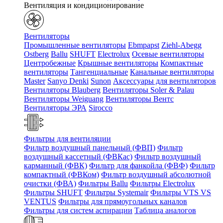
Вентиляция и кондиционирование
Вентиляторы
Промышленные вентиляторы
Ebmpapst
Ziehl-Abegg
Ostberg
Ballu
SHUFT
Electrolux
Осевые вентиляторы
Центробежные
Крышные вентиляторы
Компактные
вентиляторы
Тангенциальные
Канальные вентиляторы
Master
Sanyo Denki
Sunon
Аксессуары для вентиляторов
Вентиляторы Blauberg
Вентиляторы Soler & Palau
Вентиляторы Weiguang
Вентиляторы Вентс
Вентиляторы ЭРА
Sirocco
Фильтры для вентиляции
Фильтр воздушный панельный (ФВП)
Фильтр
воздушный кассетный (ФВКас)
Фильтр воздушный
карманный (ФВК)
Фильтр для фанкойла (ФВФ)
Фильтр
компактный (ФВКом)
Фильтр воздушный абсолютной
очистки (ФВА)
Фильтры Ballu
Фильтры Electrolux
Фильтры SHUFT
Фильтры Systemair
Фильтры VTS VS
VENTUS
Фильтры для прямоугольных каналов
Фильтры для систем аспирации
Таблица аналогов