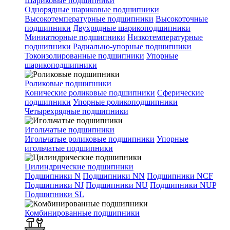
Шариковые подшипники
Однорядные шариковые подшипники
Высокотемпературные подшипники
Высокоточные
подшипники
Двухрядные шарикоподшипники
Миниатюрные подшипники
Низкотемпературные
подшипники
Радиально-упорные подшипники
Токоизолированные подшипники
Упорные
шарикоподшипники
Роликовые подшипники
Конические роликовые подшипники
Сферические
подшипники
Упорные роликоподшипники
Четырехрядные подшипники
Игольчатые подшипники
Игольчатые роликовые подшипники
Упорные
игольчатые подшипники
Цилиндрические подшипники
Подшипники N
Подшипники NN
Подшипники NCF
Подшипники NJ
Подшипники NU
Подшипники NUP
Подшипники SL
Комбинированные подшипники