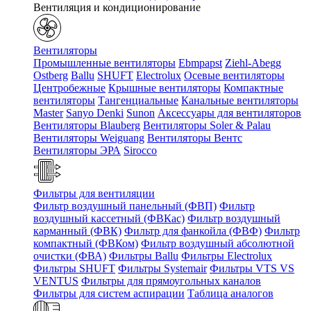
Вентиляция и кондиционирование
Вентиляторы
Промышленные вентиляторы
Ebmpapst
Ziehl-Abegg
Ostberg
Ballu
SHUFT
Electrolux
Осевые вентиляторы
Центробежные
Крышные вентиляторы
Компактные
вентиляторы
Тангенциальные
Канальные вентиляторы
Master
Sanyo Denki
Sunon
Аксессуары для вентиляторов
Вентиляторы Blauberg
Вентиляторы Soler & Palau
Вентиляторы Weiguang
Вентиляторы Вентс
Вентиляторы ЭРА
Sirocco
Фильтры для вентиляции
Фильтр воздушный панельный (ФВП)
Фильтр
воздушный кассетный (ФВКас)
Фильтр воздушный
карманный (ФВК)
Фильтр для фанкойла (ФВФ)
Фильтр
компактный (ФВКом)
Фильтр воздушный абсолютной
очистки (ФВА)
Фильтры Ballu
Фильтры Electrolux
Фильтры SHUFT
Фильтры Systemair
Фильтры VTS VS
VENTUS
Фильтры для прямоугольных каналов
Фильтры для систем аспирации
Таблица аналогов