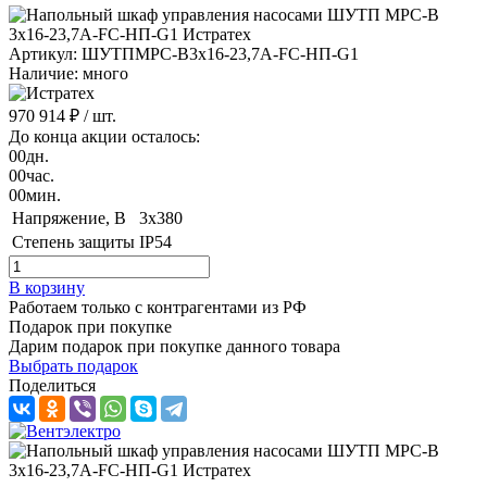
Артикул: ШУТПMPC-B3x16-23,7A-FC-HП-G1
Наличие: много
970 914 ₽
/ шт.
До конца акции осталось:
00
дн.
00
час.
00
мин.
Напряжение, B
3х380
Степень защиты
IP54
В корзину
Работаем только с контрагентами из РФ
Подарок при покупке
Дарим подарок при покупке данного товара
Выбрать подарок
Поделиться