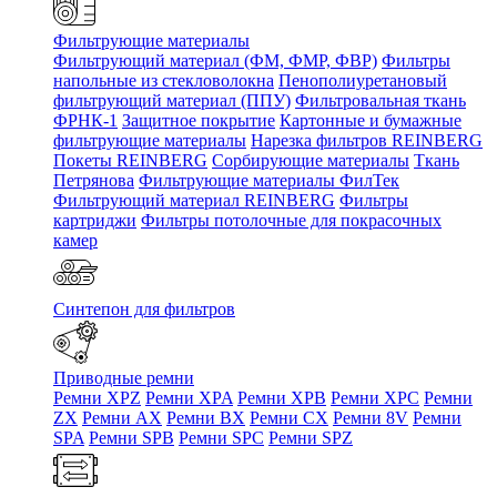
Фильтрующие материалы
Фильтрующий материал (ФМ, ФМР, ФВР)
Фильтры
напольные из стекловолокна
Пенополиуретановый
фильтрующий материал (ППУ)
Фильтровальная ткань
ФРНК-1
Защитное покрытие
Картонные и бумажные
фильтрующие материалы
Нарезка фильтров REINBERG
Покеты REINBERG
Сорбирующие материалы
Ткань
Петрянова
Фильтрующие материалы ФилТек
Фильтрующий материал REINBERG
Фильтры
картриджи
Фильтры потолочные для покрасочных
камер
Синтепон для фильтров
Приводные ремни
Ремни XPZ
Ремни XPA
Ремни XPB
Ремни XPC
Ремни
ZX
Ремни AX
Ремни BX
Ремни CX
Ремни 8V
Ремни
SPA
Ремни SPB
Ремни SPC
Ремни SPZ