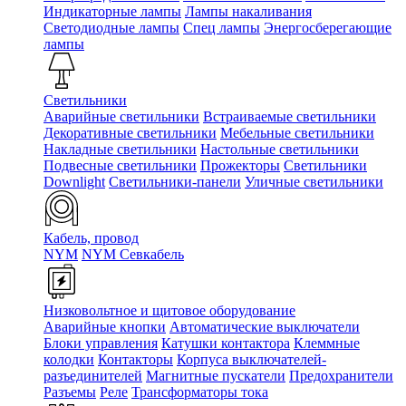
Индикаторные лампы
Лампы накаливания
Светодиодные лампы
Спец лампы
Энергосберегающие
лампы
Светильники
Аварийные светильники
Встраиваемые светильники
Декоративные светильники
Мебельные светильники
Накладные светильники
Настольные светильники
Подвесные светильники
Прожекторы
Светильники
Downlight
Светильники-панели
Уличные светильники
Кабель, провод
NYM
NYM Севкабель
Низковольтное и щитовое оборудование
Аварийные кнопки
Автоматические выключатели
Блоки управления
Катушки контактора
Клеммные
колодки
Контакторы
Корпуса выключателей-
разъединителей
Магнитные пускатели
Предохранители
Разъемы
Реле
Трансформаторы тока