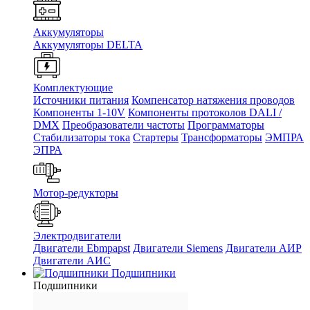
Аккумуляторы
Аккумуляторы DELTA
Комплектующие
Источники питания
Компенсатор натяжения проводов
Компоненты 1-10V
Компоненты протоколов DALI /
DMX
Преобразователи частоты
Программаторы
Стабилизаторы тока
Стартеры
Трансформаторы
ЭМПРА
ЭПРА
Мотор-редукторы
Электродвигатели
Двигатели Ebmpapst
Двигатели Siemens
Двигатели АИР
Двигатели АИС
Подшипники
Подшипники