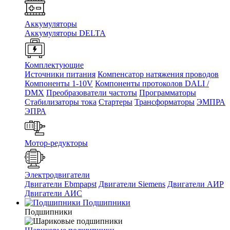
Аккумуляторы
Аккумуляторы DELTA
Комплектующие
Источники питания
Компенсатор натяжения проводов
Компоненты 1-10V
Компоненты протоколов DALI /
DMX
Преобразователи частоты
Программаторы
Стабилизаторы тока
Стартеры
Трансформаторы
ЭМПРА
ЭПРА
Мотор-редукторы
Электродвигатели
Двигатели Ebmpapst
Двигатели Siemens
Двигатели АИР
Двигатели АИС
Подшипники
Подшипники