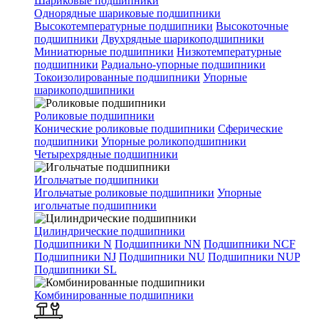
Шариковые подшипники
Однорядные шариковые подшипники
Высокотемпературные подшипники
Высокоточные
подшипники
Двухрядные шарикоподшипники
Миниатюрные подшипники
Низкотемпературные
подшипники
Радиально-упорные подшипники
Токоизолированные подшипники
Упорные
шарикоподшипники
Роликовые подшипники
Конические роликовые подшипники
Сферические
подшипники
Упорные роликоподшипники
Четырехрядные подшипники
Игольчатые подшипники
Игольчатые роликовые подшипники
Упорные
игольчатые подшипники
Цилиндрические подшипники
Подшипники N
Подшипники NN
Подшипники NCF
Подшипники NJ
Подшипники NU
Подшипники NUP
Подшипники SL
Комбинированные подшипники