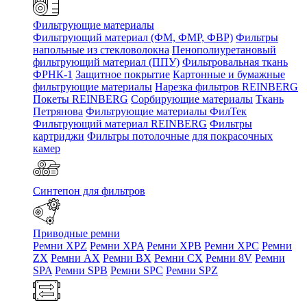
Фильтрующие материалы
Фильтрующий материал (ФМ, ФМР, ФВР)
Фильтры
напольные из стекловолокна
Пенополиуретановый
фильтрующий материал (ППУ)
Фильтровальная ткань
ФРНК-1
Защитное покрытие
Картонные и бумажные
фильтрующие материалы
Нарезка фильтров REINBERG
Покеты REINBERG
Сорбирующие материалы
Ткань
Петрянова
Фильтрующие материалы ФилТек
Фильтрующий материал REINBERG
Фильтры
картриджи
Фильтры потолочные для покрасочных
камер
Синтепон для фильтров
Приводные ремни
Ремни XPZ
Ремни XPA
Ремни XPB
Ремни XPC
Ремни
ZX
Ремни AX
Ремни BX
Ремни CX
Ремни 8V
Ремни
SPA
Ремни SPB
Ремни SPC
Ремни SPZ