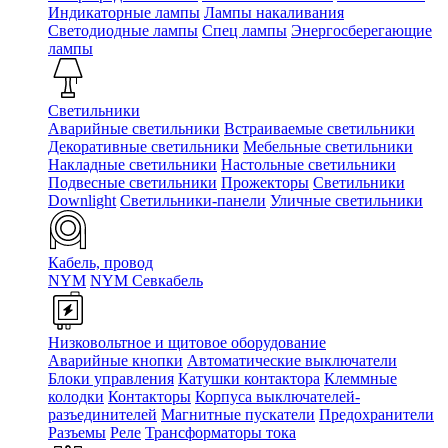
Индикаторные лампы
Лампы накаливания
Светодиодные лампы
Спец лампы
Энергосберегающие
лампы
Светильники
Аварийные светильники
Встраиваемые светильники
Декоративные светильники
Мебельные светильники
Накладные светильники
Настольные светильники
Подвесные светильники
Прожекторы
Светильники
Downlight
Светильники-панели
Уличные светильники
Кабель, провод
NYM
NYM Севкабель
Низковольтное и щитовое оборудование
Аварийные кнопки
Автоматические выключатели
Блоки управления
Катушки контактора
Клеммные
колодки
Контакторы
Корпуса выключателей-
разъединителей
Магнитные пускатели
Предохранители
Разъемы
Реле
Трансформаторы тока