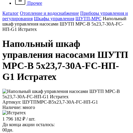
Прочее
Каталог
Отопление и водоснабжение
Приборы управления и
регулирования
Шкафы управления
ШУТП-MPC
Напольный
шкаф управления насосами ШУТП MPC-B 5x23,7-30A-FC-
HП-G1 Истратех
Напольный шкаф
управления насосами ШУТП
MPC-B 5x23,7-30A-FC-HП-
G1 Истратех
Артикул: ШУТПMPC-B5x23,7-30A-FC-HП-G1
Наличие: много
1 796 182 ₽
/ шт.
До конца акции осталось:
00
дн.