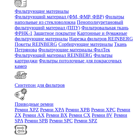
Фильтрующие материалы
Фильтрующий материал (ФМ, ФМР, ФВР)
Фильтры
напольные из стекловолокна
Пенополиуретановый
фильтрующий материал (ППУ)
Фильтровальная ткань
ФРНК-1
Защитное покрытие
Картонные и бумажные
фильтрующие материалы
Нарезка фильтров REINBERG
Покеты REINBERG
Сорбирующие материалы
Ткань
Петрянова
Фильтрующие материалы ФилТек
Фильтрующий материал REINBERG
Фильтры
картриджи
Фильтры потолочные для покрасочных
камер
Синтепон для фильтров
Приводные ремни
Ремни XPZ
Ремни XPA
Ремни XPB
Ремни XPC
Ремни
ZX
Ремни AX
Ремни BX
Ремни CX
Ремни 8V
Ремни
SPA
Ремни SPB
Ремни SPC
Ремни SPZ