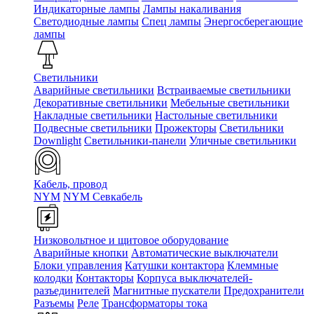
Индикаторные лампы
Лампы накаливания
Светодиодные лампы
Спец лампы
Энергосберегающие
лампы
Светильники
Аварийные светильники
Встраиваемые светильники
Декоративные светильники
Мебельные светильники
Накладные светильники
Настольные светильники
Подвесные светильники
Прожекторы
Светильники
Downlight
Светильники-панели
Уличные светильники
Кабель, провод
NYM
NYM Севкабель
Низковольтное и щитовое оборудование
Аварийные кнопки
Автоматические выключатели
Блоки управления
Катушки контактора
Клеммные
колодки
Контакторы
Корпуса выключателей-
разъединителей
Магнитные пускатели
Предохранители
Разъемы
Реле
Трансформаторы тока