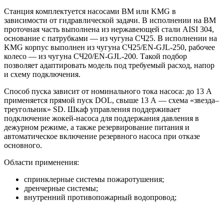
Станция комплектуется насосами BM или KMG в
зависимости от гидравлической задачи. В исполнении на BM
проточная часть выполнена из нержавеющей стали AISI 304,
основание с патрубками — из чугуна СЧ25. В исполнении на
KMG корпус выполнен из чугуна СЧ25/EN-GJL-250, рабочее
колесо — из чугуна СЧ20/EN-GJL-200. Такой подбор
позволяет адаптировать модель под требуемый расход, напор
и схему подключения.
Способ пуска зависит от номинального тока насоса: до 13 А
применяется прямой пуск DOL, свыше 13 А — схема «звезда–
треугольник» SD. Шкаф управления поддерживает
подключение жокей-насоса для поддержания давления в
дежурном режиме, а также резервирование питания и
автоматическое включение резервного насоса при отказе
основного.
Области применения:
спринклерные системы пожаротушения;
дренчерные системы;
внутренний противопожарный водопровод;
пожарные линии с гидрантами;
жилые, торговые, складские, производственные и