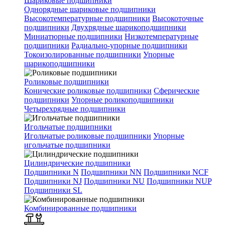
Шариковые подшипники
Однорядные шариковые подшипники
Высокотемпературные подшипники
Высокоточные
подшипники
Двухрядные шарикоподшипники
Миниатюрные подшипники
Низкотемпературные
подшипники
Радиально-упорные подшипники
Токоизолированные подшипники
Упорные
шарикоподшипники
Роликовые подшипники
Конические роликовые подшипники
Сферические
подшипники
Упорные роликоподшипники
Четырехрядные подшипники
Игольчатые подшипники
Игольчатые роликовые подшипники
Упорные
игольчатые подшипники
Цилиндрические подшипники
Подшипники N
Подшипники NN
Подшипники NCF
Подшипники NJ
Подшипники NU
Подшипники NUP
Подшипники SL
Комбинированные подшипники