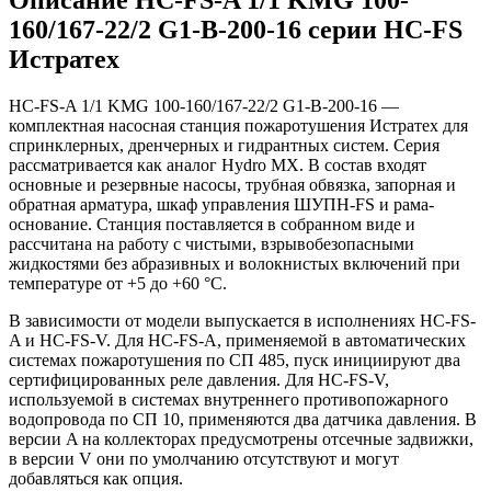
160/167-22/2 G1-B-200-16 серии HC-FS
Истратех
HC-FS-A 1/1 KMG 100-160/167-22/2 G1-B-200-16 —
комплектная насосная станция пожаротушения Истратех для
спринклерных, дренчерных и гидрантных систем. Серия
рассматривается как аналог Hydro MX. В состав входят
основные и резервные насосы, трубная обвязка, запорная и
обратная арматура, шкаф управления ШУПН-FS и рама-
основание. Станция поставляется в собранном виде и
рассчитана на работу с чистыми, взрывобезопасными
жидкостями без абразивных и волокнистых включений при
температуре от +5 до +60 °С.
В зависимости от модели выпускается в исполнениях HC-FS-
A и HC-FS-V. Для HC-FS-A, применяемой в автоматических
системах пожаротушения по СП 485, пуск инициируют два
сертифицированных реле давления. Для HC-FS-V,
используемой в системах внутреннего противопожарного
водопровода по СП 10, применяются два датчика давления. В
версии A на коллекторах предусмотрены отсечные задвижки,
в версии V они по умолчанию отсутствуют и могут
добавляться как опция.