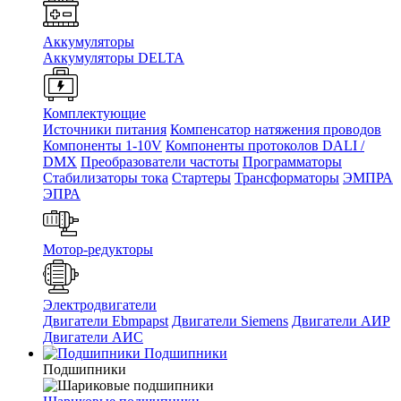
Аккумуляторы
Аккумуляторы DELTA
Комплектующие
Источники питания
Компенсатор натяжения проводов
Компоненты 1-10V
Компоненты протоколов DALI /
DMX
Преобразователи частоты
Программаторы
Стабилизаторы тока
Стартеры
Трансформаторы
ЭМПРА
ЭПРА
Мотор-редукторы
Электродвигатели
Двигатели Ebmpapst
Двигатели Siemens
Двигатели АИР
Двигатели АИС
Подшипники
Подшипники