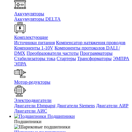
Аккумуляторы
Аккумуляторы DELTA
Комплектующие
Источники питания
Компенсатор натяжения проводов
Компоненты 1-10V
Компоненты протоколов DALI /
DMX
Преобразователи частоты
Программаторы
Стабилизаторы тока
Стартеры
Трансформаторы
ЭМПРА
ЭПРА
Мотор-редукторы
Электродвигатели
Двигатели Ebmpapst
Двигатели Siemens
Двигатели АИР
Двигатели АИС
Подшипники
Подшипники