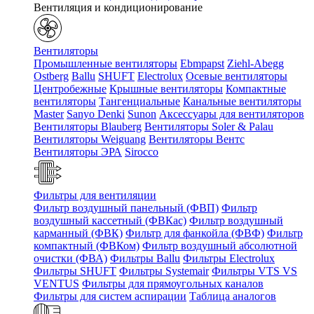
Вентиляция и кондиционирование
Вентиляторы
Промышленные вентиляторы
Ebmpapst
Ziehl-Abegg
Ostberg
Ballu
SHUFT
Electrolux
Осевые вентиляторы
Центробежные
Крышные вентиляторы
Компактные
вентиляторы
Тангенциальные
Канальные вентиляторы
Master
Sanyo Denki
Sunon
Аксессуары для вентиляторов
Вентиляторы Blauberg
Вентиляторы Soler & Palau
Вентиляторы Weiguang
Вентиляторы Вентс
Вентиляторы ЭРА
Sirocco
Фильтры для вентиляции
Фильтр воздушный панельный (ФВП)
Фильтр
воздушный кассетный (ФВКас)
Фильтр воздушный
карманный (ФВК)
Фильтр для фанкойла (ФВФ)
Фильтр
компактный (ФВКом)
Фильтр воздушный абсолютной
очистки (ФВА)
Фильтры Ballu
Фильтры Electrolux
Фильтры SHUFT
Фильтры Systemair
Фильтры VTS VS
VENTUS
Фильтры для прямоугольных каналов
Фильтры для систем аспирации
Таблица аналогов