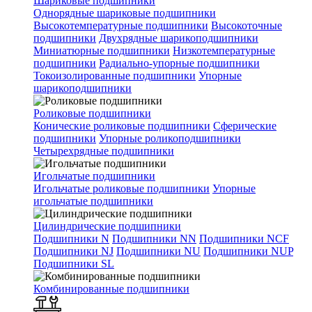
Шариковые подшипники
Однорядные шариковые подшипники
Высокотемпературные подшипники
Высокоточные
подшипники
Двухрядные шарикоподшипники
Миниатюрные подшипники
Низкотемпературные
подшипники
Радиально-упорные подшипники
Токоизолированные подшипники
Упорные
шарикоподшипники
Роликовые подшипники
Конические роликовые подшипники
Сферические
подшипники
Упорные роликоподшипники
Четырехрядные подшипники
Игольчатые подшипники
Игольчатые роликовые подшипники
Упорные
игольчатые подшипники
Цилиндрические подшипники
Подшипники N
Подшипники NN
Подшипники NCF
Подшипники NJ
Подшипники NU
Подшипники NUP
Подшипники SL
Комбинированные подшипники