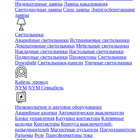
Индикаторные лампы
Лампы накаливания
Светодиодные лампы
Спец лампы
Энергосберегающие
лампы
Светильники
Аварийные светильники
Встраиваемые светильники
Декоративные светильники
Мебельные светильники
Накладные светильники
Настольные светильники
Подвесные светильники
Прожекторы
Светильники
Downlight
Светильники-панели
Уличные светильники
Кабель, провод
NYM
NYM Севкабель
Низковольтное и щитовое оборудование
Аварийные кнопки
Автоматические выключатели
Блоки управления
Катушки контактора
Клеммные
колодки
Контакторы
Корпуса выключателей-
разъединителей
Магнитные пускатели
Предохранители
Разъемы
Реле
Трансформаторы тока