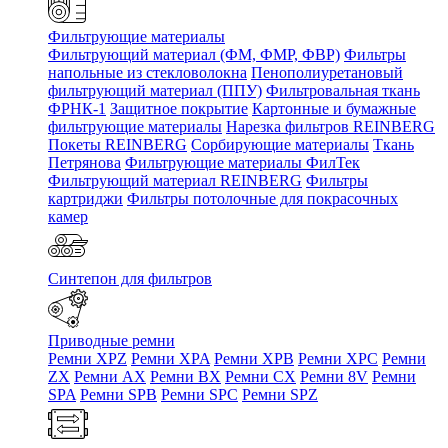
Фильтрующие материалы
Фильтрующий материал (ФМ, ФМР, ФВР)
Фильтры
напольные из стекловолокна
Пенополиуретановый
фильтрующий материал (ППУ)
Фильтровальная ткань
ФРНК-1
Защитное покрытие
Картонные и бумажные
фильтрующие материалы
Нарезка фильтров REINBERG
Покеты REINBERG
Сорбирующие материалы
Ткань
Петрянова
Фильтрующие материалы ФилТек
Фильтрующий материал REINBERG
Фильтры
картриджи
Фильтры потолочные для покрасочных
камер
Синтепон для фильтров
Приводные ремни
Ремни XPZ
Ремни XPA
Ремни XPB
Ремни XPC
Ремни
ZX
Ремни AX
Ремни BX
Ремни CX
Ремни 8V
Ремни
SPA
Ремни SPB
Ремни SPC
Ремни SPZ