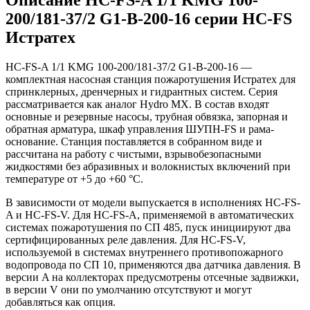
200/181-37/2 G1-B-200-16 серии HC-FS
Истратех
HC-FS-A 1/1 KMG 100-200/181-37/2 G1-B-200-16 —
комплектная насосная станция пожаротушения Истратех для
спринклерных, дренчерных и гидрантных систем. Серия
рассматривается как аналог Hydro MX. В состав входят
основные и резервные насосы, трубная обвязка, запорная и
обратная арматура, шкаф управления ШУПН-FS и рама-
основание. Станция поставляется в собранном виде и
рассчитана на работу с чистыми, взрывобезопасными
жидкостями без абразивных и волокнистых включений при
температуре от +5 до +60 °С.
В зависимости от модели выпускается в исполнениях HC-FS-
A и HC-FS-V. Для HC-FS-A, применяемой в автоматических
системах пожаротушения по СП 485, пуск инициируют два
сертифицированных реле давления. Для HC-FS-V,
используемой в системах внутреннего противопожарного
водопровода по СП 10, применяются два датчика давления. В
версии A на коллекторах предусмотрены отсечные задвижки,
в версии V они по умолчанию отсутствуют и могут
добавляться как опция.