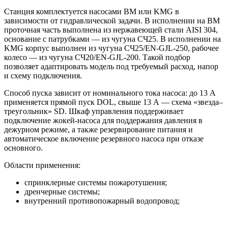
Станция комплектуется насосами BM или KMG в
зависимости от гидравлической задачи. В исполнении на BM
проточная часть выполнена из нержавеющей стали AISI 304,
основание с патрубками — из чугуна СЧ25. В исполнении на
KMG корпус выполнен из чугуна СЧ25/EN-GJL-250, рабочее
колесо — из чугуна СЧ20/EN-GJL-200. Такой подбор
позволяет адаптировать модель под требуемый расход, напор
и схему подключения.
Способ пуска зависит от номинального тока насоса: до 13 А
применяется прямой пуск DOL, свыше 13 А — схема «звезда–
треугольник» SD. Шкаф управления поддерживает
подключение жокей-насоса для поддержания давления в
дежурном режиме, а также резервирование питания и
автоматическое включение резервного насоса при отказе
основного.
Области применения:
спринклерные системы пожаротушения;
дренчерные системы;
внутренний противопожарный водопровод;
пожарные линии с гидрантами;
жилые, торговые, складские, производственные и