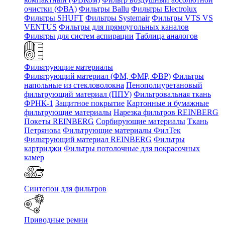
очистки (ФВА)
Фильтры Ballu
Фильтры Electrolux
Фильтры SHUFT
Фильтры Systemair
Фильтры VTS VS
VENTUS
Фильтры для прямоугольных каналов
Фильтры для систем аспирации
Таблица аналогов
Фильтрующие материалы
Фильтрующий материал (ФМ, ФМР, ФВР)
Фильтры
напольные из стекловолокна
Пенополиуретановый
фильтрующий материал (ППУ)
Фильтровальная ткань
ФРНК-1
Защитное покрытие
Картонные и бумажные
фильтрующие материалы
Нарезка фильтров REINBERG
Покеты REINBERG
Сорбирующие материалы
Ткань
Петрянова
Фильтрующие материалы ФилТек
Фильтрующий материал REINBERG
Фильтры
картриджи
Фильтры потолочные для покрасочных
камер
Синтепон для фильтров
Приводные ремни