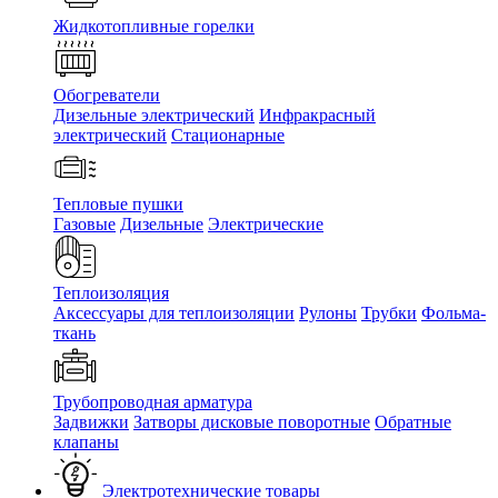
Жидкотопливные горелки
Обогреватели
Дизельные электрический
Инфракрасный
электрический
Стационарные
Тепловые пушки
Газовые
Дизельные
Электрические
Теплоизоляция
Аксессуары для теплоизоляции
Рулоны
Трубки
Фольма-
ткань
Трубопроводная арматура
Задвижки
Затворы дисковые поворотные
Обратные
клапаны
Электротехнические товары