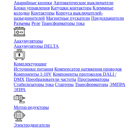
Аварийные кнопки
Автоматические выключатели
Блоки управления
Катушки контактора
Клеммные
колодки
Контакторы
Корпуса выключателей-
разъединителей
Магнитные пускатели
Предохранители
Разъемы
Реле
Трансформаторы тока
Аккумуляторы
Аккумуляторы DELTA
Комплектующие
Источники питания
Компенсатор натяжения проводов
Компоненты 1-10V
Компоненты протоколов DALI /
DMX
Преобразователи частоты
Программаторы
Стабилизаторы тока
Стартеры
Трансформаторы
ЭМПРА
ЭПРА
Мотор-редукторы
Электродвигатели