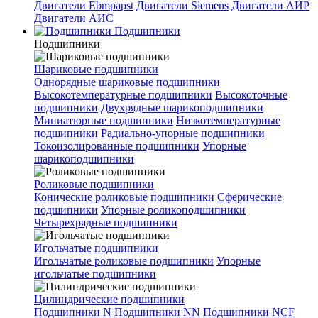
Двигатели Ebmpapst
Двигатели Siemens
Двигатели АИР
Двигатели АИС
Подшипники
Подшипники
Шариковые подшипники
Однорядные шариковые подшипники
Высокотемпературные подшипники
Высокоточные
подшипники
Двухрядные шарикоподшипники
Миниатюрные подшипники
Низкотемпературные
подшипники
Радиально-упорные подшипники
Токоизолированные подшипники
Упорные
шарикоподшипники
Роликовые подшипники
Конические роликовые подшипники
Сферические
подшипники
Упорные роликоподшипники
Четырехрядные подшипники
Игольчатые подшипники
Игольчатые роликовые подшипники
Упорные
игольчатые подшипники
Цилиндрические подшипники
Подшипники N
Подшипники NN
Подшипники NCF