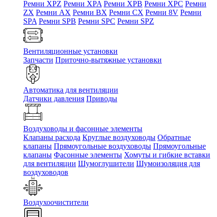
Ремни XPZ
Ремни XPA
Ремни XPB
Ремни XPC
Ремни
ZX
Ремни AX
Ремни BX
Ремни CX
Ремни 8V
Ремни
SPA
Ремни SPB
Ремни SPC
Ремни SPZ
Вентиляционные установки
Запчасти
Приточно-вытяжные установки
Автоматика для вентиляции
Датчики давления
Приводы
Воздуховоды и фасонные элементы
Клапаны расхода
Круглые воздуховоды
Обратные
клапаны
Прямоугольные воздуховоды
Прямоугольные
клапаны
Фасонные элементы
Хомуты и гибкие вставки
для вентиляции
Шумоглушители
Шумоизоляция для
воздуховодов
Воздухоочистители