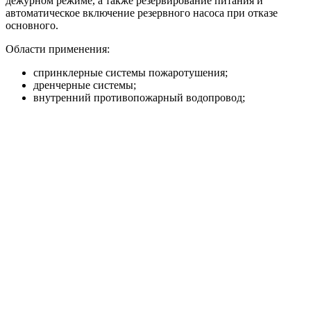
дежурном режиме, а также резервирование питания и
автоматическое включение резервного насоса при отказе
основного.
Области применения:
спринклерные системы пожаротушения;
дренчерные системы;
внутренний противопожарный водопровод;
пожарные линии с гидрантами;
жилые, торговые, складские, производственные и
общественные объекты.
Преимущества
Исполнение HC-FS-A и HC-FS-V под разные
требования системы пожаротушения.
Насосная база BM или KMG под нужные расходно-
напорные параметры.
Автоматический ввод резервного насоса и поддержка
жокей-насоса.
Пуск от реле давления или датчиков давления в
зависимости от модели.
Шкаф управления ШУПН-FS с индикацией режимов и
поддержкой диспетчеризации.