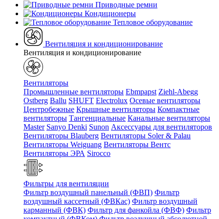
Приводные ремни
Кондиционеры
Тепловое оборудование
Вентиляция и кондиционирование
Вентиляция и кондиционирование
Вентиляторы
Промышленные вентиляторы
Ebmpapst
Ziehl-Abegg
Ostberg
Ballu
SHUFT
Electrolux
Осевые вентиляторы
Центробежные
Крышные вентиляторы
Компактные
вентиляторы
Тангенциальные
Канальные вентиляторы
Master
Sanyo Denki
Sunon
Аксессуары для вентиляторов
Вентиляторы Blauberg
Вентиляторы Soler & Palau
Вентиляторы Weiguang
Вентиляторы Вентс
Вентиляторы ЭРА
Sirocco
Фильтры для вентиляции
Фильтр воздушный панельный (ФВП)
Фильтр
воздушный кассетный (ФВКас)
Фильтр воздушный
карманный (ФВК)
Фильтр для фанкойла (ФВФ)
Фильтр
компактный (ФВКом)
Фильтр воздушный абсолютной