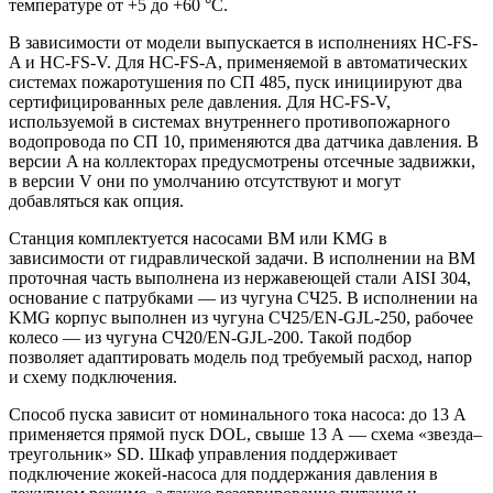
температуре от +5 до +60 °С.
В зависимости от модели выпускается в исполнениях HC-FS-
A и HC-FS-V. Для HC-FS-A, применяемой в автоматических
системах пожаротушения по СП 485, пуск инициируют два
сертифицированных реле давления. Для HC-FS-V,
используемой в системах внутреннего противопожарного
водопровода по СП 10, применяются два датчика давления. В
версии A на коллекторах предусмотрены отсечные задвижки,
в версии V они по умолчанию отсутствуют и могут
добавляться как опция.
Станция комплектуется насосами BM или KMG в
зависимости от гидравлической задачи. В исполнении на BM
проточная часть выполнена из нержавеющей стали AISI 304,
основание с патрубками — из чугуна СЧ25. В исполнении на
KMG корпус выполнен из чугуна СЧ25/EN-GJL-250, рабочее
колесо — из чугуна СЧ20/EN-GJL-200. Такой подбор
позволяет адаптировать модель под требуемый расход, напор
и схему подключения.
Способ пуска зависит от номинального тока насоса: до 13 А
применяется прямой пуск DOL, свыше 13 А — схема «звезда–
треугольник» SD. Шкаф управления поддерживает
подключение жокей-насоса для поддержания давления в