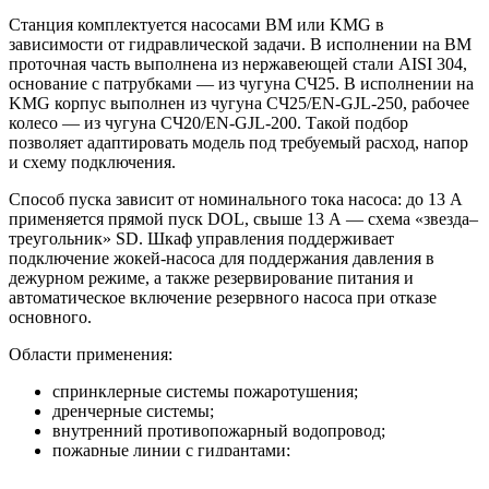
Станция комплектуется насосами BM или KMG в
зависимости от гидравлической задачи. В исполнении на BM
проточная часть выполнена из нержавеющей стали AISI 304,
основание с патрубками — из чугуна СЧ25. В исполнении на
KMG корпус выполнен из чугуна СЧ25/EN-GJL-250, рабочее
колесо — из чугуна СЧ20/EN-GJL-200. Такой подбор
позволяет адаптировать модель под требуемый расход, напор
и схему подключения.
Способ пуска зависит от номинального тока насоса: до 13 А
применяется прямой пуск DOL, свыше 13 А — схема «звезда–
треугольник» SD. Шкаф управления поддерживает
подключение жокей-насоса для поддержания давления в
дежурном режиме, а также резервирование питания и
автоматическое включение резервного насоса при отказе
основного.
Области применения:
спринклерные системы пожаротушения;
дренчерные системы;
внутренний противопожарный водопровод;
пожарные линии с гидрантами;
жилые, торговые, складские, производственные и