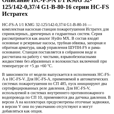
125/142-0,37/4 G1-B-80-16 серии HC-FS
Истратех
HC-FS-A 1/1 KMG 32-125/142-0,37/4 G1-B-80-16 —
комплектная насосная станция пожаротушения Истратех для
спринклерных, дренчерных и гидрантных систем. Серия
рассматривается как аналог Hydro MX. В состав входят
основные и резервные насосы, трубная обвязка, запорная и
обратная арматура, шкаф управления ШУПН-FS и рама-
основание. Станция поставляется в собранном виде и
рассчитана на работу с чистыми, взрывобезопасными
жидкостями без абразивных и волокнистых включений при
температуре от +5 до +60 °С.
В зависимости от модели выпускается в исполнениях HC-FS-
A и HC-FS-V. Для HC-FS-A, применяемой в автоматических
системах пожаротушения по СП 485, пуск инициируют два
сертифицированных реле давления. Для HC-FS-V,
используемой в системах внутреннего противопожарного
водопровода по СП 10, применяются два датчика давления. В
версии A на коллекторах предусмотрены отсечные задвижки,
в версии V они по умолчанию отсутствуют и могут
добавляться как опция.