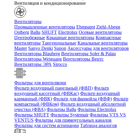
Вентиляция и кондиционирование
Вентиляторы
Промышленные вентиляторы
Ebmpapst
Ziehl-Abegg
Ostberg
Ballu
SHUFT
Electrolux
Осевые вентиляторы
Центробежные
Крышные вентиляторы
Компактные
вентиляторы
Тангенциальные
Канальные вентиляторы
Master
Sanyo Denki
Sunon
Аксессуары для вентиляторов
Вентиляторы Blauberg
Вентиляторы Soler & Palau
Вентиляторы Weiguang
Вентиляторы Вентс
Вентиляторы ЭРА
Sirocco
Фильтры для вентиляции
Фильтр воздушный панельный (ФВП)
Фильтр
воздушный кассетный (ФВКас)
Фильтр воздушный
карманный (ФВК)
Фильтр для фанкойла (ФВФ)
Фильтр
компактный (ФВКом)
Фильтр воздушный абсолютной
очистки (ФВА)
Фильтры Ballu
Фильтры Electrolux
Фильтры SHUFT
Фильтры Systemair
Фильтры VTS VS
VENTUS
Фильтры для прямоугольных каналов
Фильтры для систем аспирации
Таблица аналогов