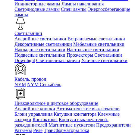
Индикаторные лампы
Лампы накаливания
Светодиодные лампы
Спец лампы
Энергосберегающие
лампы
Светильники
Аварийные светильники
Встраиваемые светильники
Декоративные светильники
Мебельные светильники
Накладные светильники
Настольные светильники
Подвесные светильники
Прожекторы
Светильники
Downlight
Светильники-панели
Уличные светильники
Кабель, провод
NYM
NYM Севкабель
Низковольтное и щитовое оборудование
Аварийные кнопки
Автоматические выключатели
Блоки управления
Катушки контактора
Клеммные
колодки
Контакторы
Корпуса выключателей-
разъединителей
Магнитные пускатели
Предохранители
Разъемы
Реле
Трансформаторы тока