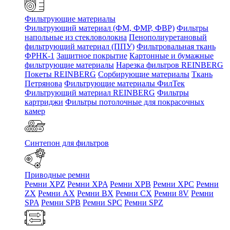
Фильтрующие материалы
Фильтрующий материал (ФМ, ФМР, ФВР)
Фильтры
напольные из стекловолокна
Пенополиуретановый
фильтрующий материал (ППУ)
Фильтровальная ткань
ФРНК-1
Защитное покрытие
Картонные и бумажные
фильтрующие материалы
Нарезка фильтров REINBERG
Покеты REINBERG
Сорбирующие материалы
Ткань
Петрянова
Фильтрующие материалы ФилТек
Фильтрующий материал REINBERG
Фильтры
картриджи
Фильтры потолочные для покрасочных
камер
Синтепон для фильтров
Приводные ремни
Ремни XPZ
Ремни XPA
Ремни XPB
Ремни XPC
Ремни
ZX
Ремни AX
Ремни BX
Ремни CX
Ремни 8V
Ремни
SPA
Ремни SPB
Ремни SPC
Ремни SPZ