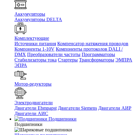
Аккумуляторы
Аккумуляторы DELTA
Комплектующие
Источники питания
Компенсатор натяжения проводов
Компоненты 1-10V
Компоненты протоколов DALI /
DMX
Преобразователи частоты
Программаторы
Стабилизаторы тока
Стартеры
Трансформаторы
ЭМПРА
ЭПРА
Мотор-редукторы
Электродвигатели
Двигатели Ebmpapst
Двигатели Siemens
Двигатели АИР
Двигатели АИС
Подшипники
Подшипники