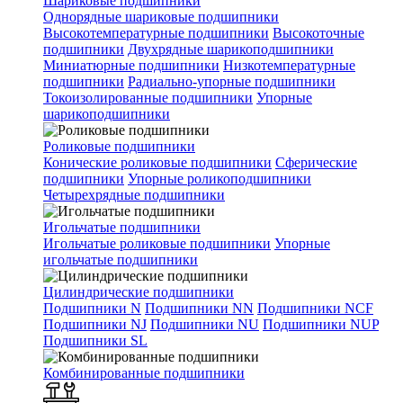
Шариковые подшипники
Однорядные шариковые подшипники
Высокотемпературные подшипники
Высокоточные
подшипники
Двухрядные шарикоподшипники
Миниатюрные подшипники
Низкотемпературные
подшипники
Радиально-упорные подшипники
Токоизолированные подшипники
Упорные
шарикоподшипники
Роликовые подшипники
Конические роликовые подшипники
Сферические
подшипники
Упорные роликоподшипники
Четырехрядные подшипники
Игольчатые подшипники
Игольчатые роликовые подшипники
Упорные
игольчатые подшипники
Цилиндрические подшипники
Подшипники N
Подшипники NN
Подшипники NCF
Подшипники NJ
Подшипники NU
Подшипники NUP
Подшипники SL
Комбинированные подшипники