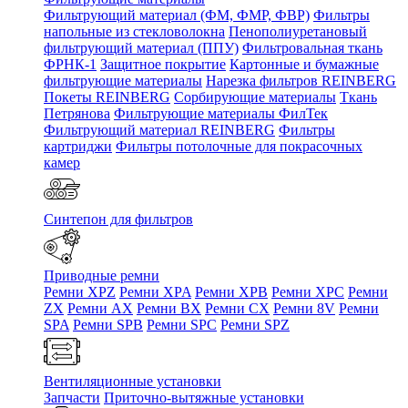
Фильтрующий материал (ФМ, ФМР, ФВР)
Фильтры
напольные из стекловолокна
Пенополиуретановый
фильтрующий материал (ППУ)
Фильтровальная ткань
ФРНК-1
Защитное покрытие
Картонные и бумажные
фильтрующие материалы
Нарезка фильтров REINBERG
Покеты REINBERG
Сорбирующие материалы
Ткань
Петрянова
Фильтрующие материалы ФилТек
Фильтрующий материал REINBERG
Фильтры
картриджи
Фильтры потолочные для покрасочных
камер
Синтепон для фильтров
Приводные ремни
Ремни XPZ
Ремни XPA
Ремни XPB
Ремни XPC
Ремни
ZX
Ремни AX
Ремни BX
Ремни CX
Ремни 8V
Ремни
SPA
Ремни SPB
Ремни SPC
Ремни SPZ
Вентиляционные установки
Запчасти
Приточно-вытяжные установки