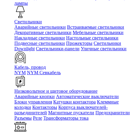
лампы
Светильники
Аварийные светильники
Встраиваемые светильники
Декоративные светильники
Мебельные светильники
Накладные светильники
Настольные светильники
Подвесные светильники
Прожекторы
Светильники
Downlight
Светильники-панели
Уличные светильники
Кабель, провод
NYM
NYM Севкабель
Низковольтное и щитовое оборудование
Аварийные кнопки
Автоматические выключатели
Блоки управления
Катушки контактора
Клеммные
колодки
Контакторы
Корпуса выключателей-
разъединителей
Магнитные пускатели
Предохранители
Разъемы
Реле
Трансформаторы тока