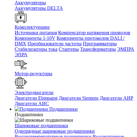
Аккумуляторы
Аккумуляторы DELTA
Комплектующие
Источники питания
Компенсатор натяжения проводов
Компоненты 1-10V
Компоненты протоколов DALI /
DMX
Преобразователи частоты
Программаторы
Стабилизаторы тока
Стартеры
Трансформаторы
ЭМПРА
ЭПРА
Мотор-редукторы
Электродвигатели
Двигатели Ebmpapst
Двигатели Siemens
Двигатели АИР
Двигатели АИС
Подшипники
Подшипники
Шариковые подшипники
Однорядные шариковые подшипники
Высокотемпературные подшипники
Высокоточные