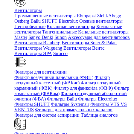
Вентиляторы
Промышленные вентиляторы
Ebmpapst
Ziehl-Abegg
Ostberg
Ballu
SHUFT
Electrolux
Осевые вентиляторы
Центробежные
Крышные вентиляторы
Компактные
вентиляторы
Тангенциальные
Канальные вентиляторы
Master
Sanyo Denki
Sunon
Аксессуары для вентиляторов
Вентиляторы Blauberg
Вентиляторы Soler & Palau
Вентиляторы Weiguang
Вентиляторы Вентс
Вентиляторы ЭРА
Sirocco
Фильтры для вентиляции
Фильтр воздушный панельный (ФВП)
Фильтр
воздушный кассетный (ФВКас)
Фильтр воздушный
карманный (ФВК)
Фильтр для фанкойла (ФВФ)
Фильтр
компактный (ФВКом)
Фильтр воздушный абсолютной
очистки (ФВА)
Фильтры Ballu
Фильтры Electrolux
Фильтры SHUFT
Фильтры Systemair
Фильтры VTS VS
VENTUS
Фильтры для прямоугольных каналов
Фильтры для систем аспирации
Таблица аналогов
Фильтрующие материалы