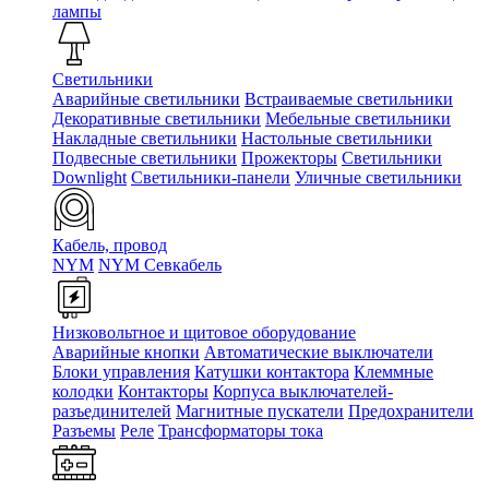
лампы
Светильники
Аварийные светильники
Встраиваемые светильники
Декоративные светильники
Мебельные светильники
Накладные светильники
Настольные светильники
Подвесные светильники
Прожекторы
Светильники
Downlight
Светильники-панели
Уличные светильники
Кабель, провод
NYM
NYM Севкабель
Низковольтное и щитовое оборудование
Аварийные кнопки
Автоматические выключатели
Блоки управления
Катушки контактора
Клеммные
колодки
Контакторы
Корпуса выключателей-
разъединителей
Магнитные пускатели
Предохранители
Разъемы
Реле
Трансформаторы тока