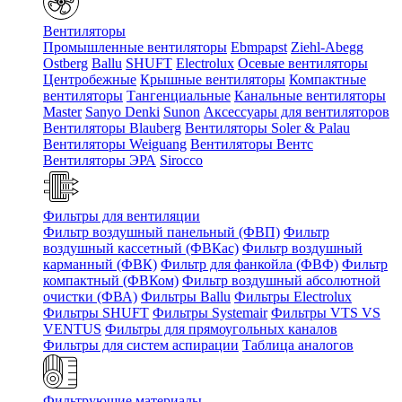
Вентиляторы
Промышленные вентиляторы
Ebmpapst
Ziehl-Abegg
Ostberg
Ballu
SHUFT
Electrolux
Осевые вентиляторы
Центробежные
Крышные вентиляторы
Компактные
вентиляторы
Тангенциальные
Канальные вентиляторы
Master
Sanyo Denki
Sunon
Аксессуары для вентиляторов
Вентиляторы Blauberg
Вентиляторы Soler & Palau
Вентиляторы Weiguang
Вентиляторы Вентс
Вентиляторы ЭРА
Sirocco
Фильтры для вентиляции
Фильтр воздушный панельный (ФВП)
Фильтр
воздушный кассетный (ФВКас)
Фильтр воздушный
карманный (ФВК)
Фильтр для фанкойла (ФВФ)
Фильтр
компактный (ФВКом)
Фильтр воздушный абсолютной
очистки (ФВА)
Фильтры Ballu
Фильтры Electrolux
Фильтры SHUFT
Фильтры Systemair
Фильтры VTS VS
VENTUS
Фильтры для прямоугольных каналов
Фильтры для систем аспирации
Таблица аналогов
Фильтрующие материалы