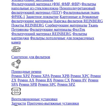
Фильтрующий материал (ФМ, ФМР, ФВР)
Фильтры
напольные из стекловолокна
Пенополиуретановый
фильтрующий материал (ППУ)
Фильтровальная ткань
ФРНК-1
Защитное покрытие
Картонные и бумажные
фильтрующие материалы
Нарезка фильтров REINBERG
Покеты REINBERG
Сорбирующие материалы
Ткань
Петрянова
Фильтрующие материалы ФилТек
Фильтрующий материал REINBERG
Фильтры
картриджи
Фильтры потолочные для покрасочных
камер
Синтепон для фильтров
Приводные ремни
Ремни XPZ
Ремни XPA
Ремни XPB
Ремни XPC
Ремни
ZX
Ремни AX
Ремни BX
Ремни CX
Ремни 8V
Ремни
SPA
Ремни SPB
Ремни SPC
Ремни SPZ
Вентиляционные установки
Запчасти
Приточно-вытяжные установки