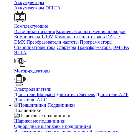
Аккумуляторы
Аккумуляторы DELTA
Комплектующие
Источники питания
Компенсатор натяжения проводов
Компоненты 1-10V
Компоненты протоколов DALI /
DMX
Преобразователи частоты
Программаторы
Стабилизаторы тока
Стартеры
Трансформаторы
ЭМПРА
ЭПРА
Мотор-редукторы
Электродвигатели
Двигатели Ebmpapst
Двигатели Siemens
Двигатели АИР
Двигатели АИС
Подшипники
Подшипники
Шариковые подшипники
Однорядные шариковые подшипники
Высокотемпературные подшипники
Высокоточные