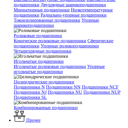
подшипники
Двухрядные шарикоподшипники
Миниатюрные подшипники
Низкотемпературные
подшипники
Радиально-упорные подшипники
Токоизолированные подшипники
Упорные
шарикоподшипники
Роликовые подшипники
Конические роликовые подшипники
Сферические
подшипники
Упорные роликоподшипники
Четырехрядные подшипники
Игольчатые подшипники
Игольчатые роликовые подшипники
Упорные
игольчатые подшипники
Цилиндрические подшипники
Подшипники N
Подшипники NN
Подшипники NCF
Подшипники NJ
Подшипники NU
Подшипники NUP
Подшипники SL
Комбинированные подшипники
Прочее