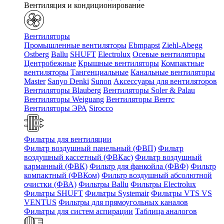
Вентиляция и кондиционирование
Вентиляторы
Промышленные вентиляторы
Ebmpapst
Ziehl-Abegg
Ostberg
Ballu
SHUFT
Electrolux
Осевые вентиляторы
Центробежные
Крышные вентиляторы
Компактные
вентиляторы
Тангенциальные
Канальные вентиляторы
Master
Sanyo Denki
Sunon
Аксессуары для вентиляторов
Вентиляторы Blauberg
Вентиляторы Soler & Palau
Вентиляторы Weiguang
Вентиляторы Вентс
Вентиляторы ЭРА
Sirocco
Фильтры для вентиляции
Фильтр воздушный панельный (ФВП)
Фильтр
воздушный кассетный (ФВКас)
Фильтр воздушный
карманный (ФВК)
Фильтр для фанкойла (ФВФ)
Фильтр
компактный (ФВКом)
Фильтр воздушный абсолютной
очистки (ФВА)
Фильтры Ballu
Фильтры Electrolux
Фильтры SHUFT
Фильтры Systemair
Фильтры VTS VS
VENTUS
Фильтры для прямоугольных каналов
Фильтры для систем аспирации
Таблица аналогов