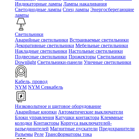
Индикаторные лампы
Лампы накаливания
Светодиодные лампы
Спец лампы
Энергосберегающие
лампы
Светильники
Аварийные светильники
Встраиваемые светильники
Декоративные светильники
Мебельные светильники
Накладные светильники
Настольные светильники
Подвесные светильники
Прожекторы
Светильники
Downlight
Светильники-панели
Уличные светильники
Кабель, провод
NYM
NYM Севкабель
Низковольтное и щитовое оборудование
Аварийные кнопки
Автоматические выключатели
Блоки управления
Катушки контактора
Клеммные
колодки
Контакторы
Корпуса выключателей-
разъединителей
Магнитные пускатели
Предохранители
Разъемы
Реле
Трансформаторы тока