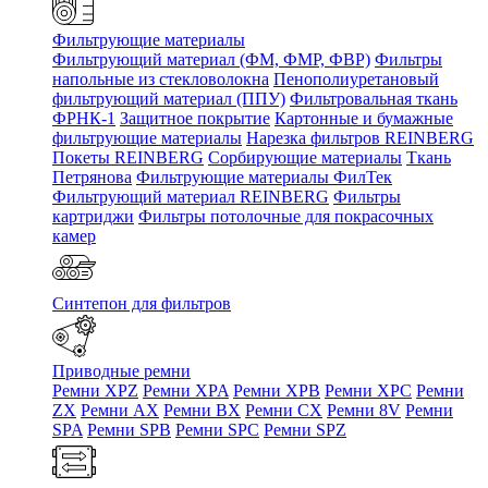
Фильтрующие материалы
Фильтрующий материал (ФМ, ФМР, ФВР)
Фильтры
напольные из стекловолокна
Пенополиуретановый
фильтрующий материал (ППУ)
Фильтровальная ткань
ФРНК-1
Защитное покрытие
Картонные и бумажные
фильтрующие материалы
Нарезка фильтров REINBERG
Покеты REINBERG
Сорбирующие материалы
Ткань
Петрянова
Фильтрующие материалы ФилТек
Фильтрующий материал REINBERG
Фильтры
картриджи
Фильтры потолочные для покрасочных
камер
Синтепон для фильтров
Приводные ремни
Ремни XPZ
Ремни XPA
Ремни XPB
Ремни XPC
Ремни
ZX
Ремни AX
Ремни BX
Ремни CX
Ремни 8V
Ремни
SPA
Ремни SPB
Ремни SPC
Ремни SPZ