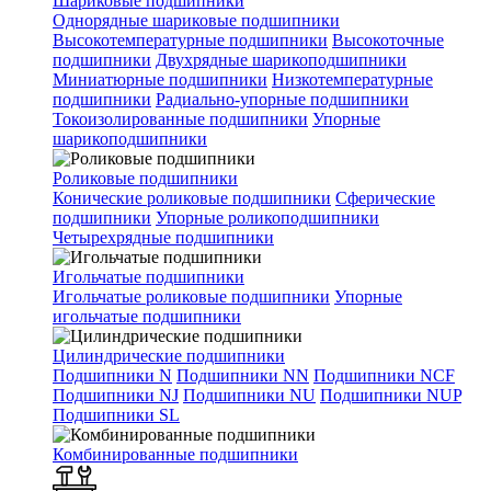
Шариковые подшипники
Однорядные шариковые подшипники
Высокотемпературные подшипники
Высокоточные
подшипники
Двухрядные шарикоподшипники
Миниатюрные подшипники
Низкотемпературные
подшипники
Радиально-упорные подшипники
Токоизолированные подшипники
Упорные
шарикоподшипники
Роликовые подшипники
Конические роликовые подшипники
Сферические
подшипники
Упорные роликоподшипники
Четырехрядные подшипники
Игольчатые подшипники
Игольчатые роликовые подшипники
Упорные
игольчатые подшипники
Цилиндрические подшипники
Подшипники N
Подшипники NN
Подшипники NCF
Подшипники NJ
Подшипники NU
Подшипники NUP
Подшипники SL
Комбинированные подшипники