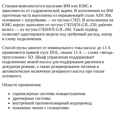
Станция комплектуется насосами BM или KMG в
зависимости от гидравлической задачи. В исполнении на BM
проточная часть выполнена из нержавеющей стали AISI 304,
основание с патрубками — из чугуна СЧ25. В исполнении на
KMG корпус выполнен из чугуна СЧ25/EN-GJL-250, рабочее
колесо — из чугуна СЧ20/EN-GJL-200. Такой подбор
позволяет адаптировать модель под требуемый расход, напор
и схему подключения.
Способ пуска зависит от номинального тока насоса: до 13 А
применяется прямой пуск DOL, свыше 13 А — схема «звезда–
треугольник» SD. Шкаф управления поддерживает
подключение жокей-насоса для поддержания давления в
дежурном режиме, а также резервирование питания и
автоматическое включение резервного насоса при отказе
основного.
Области применения:
спринклерные системы пожаротушения;
дренчерные системы;
внутренний противопожарный водопровод;
пожарные линии с гидрантами;
жилые, торговые, складские, производственные и