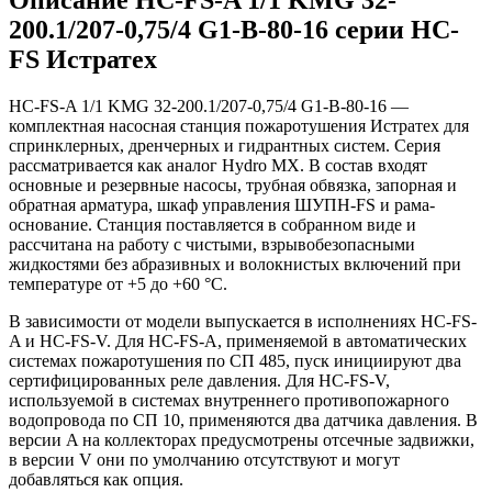
200.1/207-0,75/4 G1-B-80-16 серии HC-
FS Истратех
HC-FS-A 1/1 KMG 32-200.1/207-0,75/4 G1-B-80-16 —
комплектная насосная станция пожаротушения Истратех для
спринклерных, дренчерных и гидрантных систем. Серия
рассматривается как аналог Hydro MX. В состав входят
основные и резервные насосы, трубная обвязка, запорная и
обратная арматура, шкаф управления ШУПН-FS и рама-
основание. Станция поставляется в собранном виде и
рассчитана на работу с чистыми, взрывобезопасными
жидкостями без абразивных и волокнистых включений при
температуре от +5 до +60 °С.
В зависимости от модели выпускается в исполнениях HC-FS-
A и HC-FS-V. Для HC-FS-A, применяемой в автоматических
системах пожаротушения по СП 485, пуск инициируют два
сертифицированных реле давления. Для HC-FS-V,
используемой в системах внутреннего противопожарного
водопровода по СП 10, применяются два датчика давления. В
версии A на коллекторах предусмотрены отсечные задвижки,
в версии V они по умолчанию отсутствуют и могут
добавляться как опция.