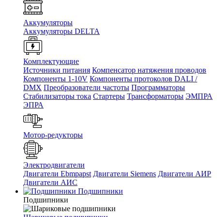
Аккумуляторы
Аккумуляторы DELTA
Комплектующие
Источники питания
Компенсатор натяжения проводов
Компоненты 1-10V
Компоненты протоколов DALI /
DMX
Преобразователи частоты
Программаторы
Стабилизаторы тока
Стартеры
Трансформаторы
ЭМПРА
ЭПРА
Мотор-редукторы
Электродвигатели
Двигатели Ebmpapst
Двигатели Siemens
Двигатели АИР
Двигатели АИС
Подшипники
Подшипники