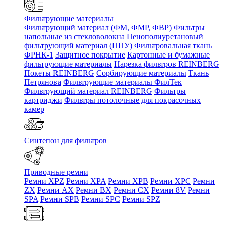
Фильтрующие материалы
Фильтрующий материал (ФМ, ФМР, ФВР)
Фильтры
напольные из стекловолокна
Пенополиуретановый
фильтрующий материал (ППУ)
Фильтровальная ткань
ФРНК-1
Защитное покрытие
Картонные и бумажные
фильтрующие материалы
Нарезка фильтров REINBERG
Покеты REINBERG
Сорбирующие материалы
Ткань
Петрянова
Фильтрующие материалы ФилТек
Фильтрующий материал REINBERG
Фильтры
картриджи
Фильтры потолочные для покрасочных
камер
Синтепон для фильтров
Приводные ремни
Ремни XPZ
Ремни XPA
Ремни XPB
Ремни XPC
Ремни
ZX
Ремни AX
Ремни BX
Ремни CX
Ремни 8V
Ремни
SPA
Ремни SPB
Ремни SPC
Ремни SPZ