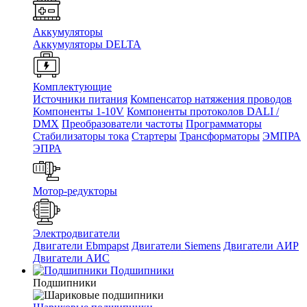
Аккумуляторы
Аккумуляторы DELTA
Комплектующие
Источники питания
Компенсатор натяжения проводов
Компоненты 1-10V
Компоненты протоколов DALI /
DMX
Преобразователи частоты
Программаторы
Стабилизаторы тока
Стартеры
Трансформаторы
ЭМПРА
ЭПРА
Мотор-редукторы
Электродвигатели
Двигатели Ebmpapst
Двигатели Siemens
Двигатели АИР
Двигатели АИС
Подшипники
Подшипники