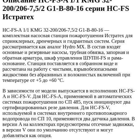
200/206-7,5/2 G1-B-80-16 серии HC-FS
Истратех
HC-FS-A 1/1 KMG 32-200/206-7,5/2 G1-B-80-16 —
комплектная насосная станция пожаротушения Истратех для
спринклерных, дренчерных и гидрантных систем. Серия
рассматривается как аналог Hydro MX. В состав входят
основные и резервные насосы, трубная обвязка, запорная и
обратная арматура, шкаф управления ШУПН-FS и рама-
основание. Станция поставляется в собранном виде и
рассчитана на работу с чистыми, взрывобезопасными
жидкостями без абразивных и волокнистых включений при
температуре от +5 до +60 °С.
В зависимости от модели выпускается в исполнениях HC-FS-
A и HC-FS-V. Для HC-FS-A, применяемой в автоматических
системах пожаротушения по СП 485, пуск инициируют два
сертифицированных реле давления. Для HC-FS-V,
используемой в системах внутреннего противопожарного
водопровода по СП 10, применяются два датчика давления. В
версии A на коллекторах предусмотрены отсечные задвижки,
в версии V они по умолчанию отсутствуют и могут
добавляться как опция.