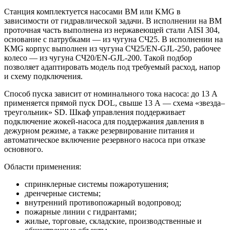
Станция комплектуется насосами BM или KMG в
зависимости от гидравлической задачи. В исполнении на BM
проточная часть выполнена из нержавеющей стали AISI 304,
основание с патрубками — из чугуна СЧ25. В исполнении на
KMG корпус выполнен из чугуна СЧ25/EN-GJL-250, рабочее
колесо — из чугуна СЧ20/EN-GJL-200. Такой подбор
позволяет адаптировать модель под требуемый расход, напор
и схему подключения.
Способ пуска зависит от номинального тока насоса: до 13 А
применяется прямой пуск DOL, свыше 13 А — схема «звезда–
треугольник» SD. Шкаф управления поддерживает
подключение жокей-насоса для поддержания давления в
дежурном режиме, а также резервирование питания и
автоматическое включение резервного насоса при отказе
основного.
Области применения:
спринклерные системы пожаротушения;
дренчерные системы;
внутренний противопожарный водопровод;
пожарные линии с гидрантами;
жилые, торговые, складские, производственные и