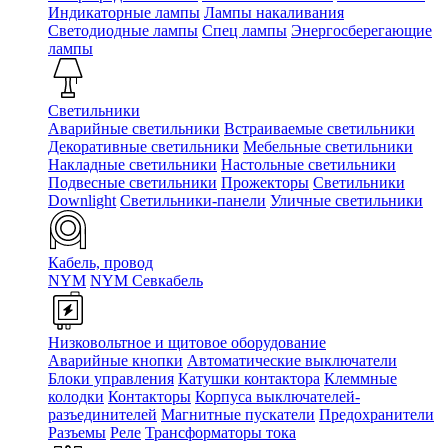
Индикаторные лампы
Лампы накаливания
Светодиодные лампы
Спец лампы
Энергосберегающие
лампы
Светильники
Аварийные светильники
Встраиваемые светильники
Декоративные светильники
Мебельные светильники
Накладные светильники
Настольные светильники
Подвесные светильники
Прожекторы
Светильники
Downlight
Светильники-панели
Уличные светильники
Кабель, провод
NYM
NYM Севкабель
Низковольтное и щитовое оборудование
Аварийные кнопки
Автоматические выключатели
Блоки управления
Катушки контактора
Клеммные
колодки
Контакторы
Корпуса выключателей-
разъединителей
Магнитные пускатели
Предохранители
Разъемы
Реле
Трансформаторы тока