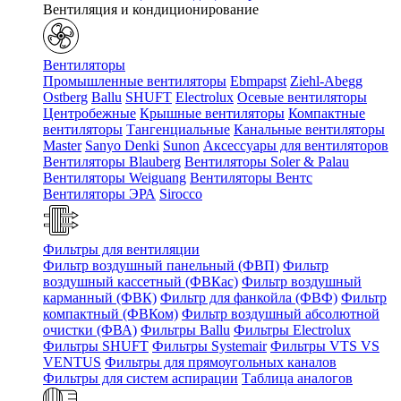
Вентиляция и кондиционирование
Вентиляторы
Промышленные вентиляторы
Ebmpapst
Ziehl-Abegg
Ostberg
Ballu
SHUFT
Electrolux
Осевые вентиляторы
Центробежные
Крышные вентиляторы
Компактные
вентиляторы
Тангенциальные
Канальные вентиляторы
Master
Sanyo Denki
Sunon
Аксессуары для вентиляторов
Вентиляторы Blauberg
Вентиляторы Soler & Palau
Вентиляторы Weiguang
Вентиляторы Вентс
Вентиляторы ЭРА
Sirocco
Фильтры для вентиляции
Фильтр воздушный панельный (ФВП)
Фильтр
воздушный кассетный (ФВКас)
Фильтр воздушный
карманный (ФВК)
Фильтр для фанкойла (ФВФ)
Фильтр
компактный (ФВКом)
Фильтр воздушный абсолютной
очистки (ФВА)
Фильтры Ballu
Фильтры Electrolux
Фильтры SHUFT
Фильтры Systemair
Фильтры VTS VS
VENTUS
Фильтры для прямоугольных каналов
Фильтры для систем аспирации
Таблица аналогов