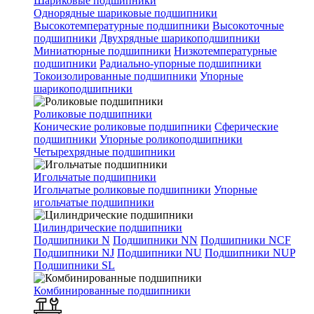
Шариковые подшипники
Однорядные шариковые подшипники
Высокотемпературные подшипники
Высокоточные
подшипники
Двухрядные шарикоподшипники
Миниатюрные подшипники
Низкотемпературные
подшипники
Радиально-упорные подшипники
Токоизолированные подшипники
Упорные
шарикоподшипники
Роликовые подшипники
Конические роликовые подшипники
Сферические
подшипники
Упорные роликоподшипники
Четырехрядные подшипники
Игольчатые подшипники
Игольчатые роликовые подшипники
Упорные
игольчатые подшипники
Цилиндрические подшипники
Подшипники N
Подшипники NN
Подшипники NCF
Подшипники NJ
Подшипники NU
Подшипники NUP
Подшипники SL
Комбинированные подшипники