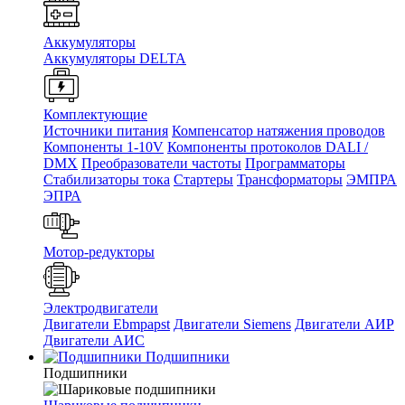
Аккумуляторы
Аккумуляторы DELTA
Комплектующие
Источники питания
Компенсатор натяжения проводов
Компоненты 1-10V
Компоненты протоколов DALI /
DMX
Преобразователи частоты
Программаторы
Стабилизаторы тока
Стартеры
Трансформаторы
ЭМПРА
ЭПРА
Мотор-редукторы
Электродвигатели
Двигатели Ebmpapst
Двигатели Siemens
Двигатели АИР
Двигатели АИС
Подшипники
Подшипники