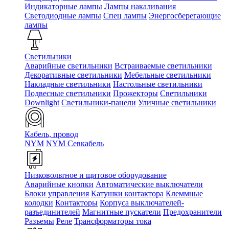
Индикаторные лампы
Лампы накаливания
Светодиодные лампы
Спец лампы
Энергосберегающие
лампы
Светильники
Аварийные светильники
Встраиваемые светильники
Декоративные светильники
Мебельные светильники
Накладные светильники
Настольные светильники
Подвесные светильники
Прожекторы
Светильники
Downlight
Светильники-панели
Уличные светильники
Кабель, провод
NYM
NYM Севкабель
Низковольтное и щитовое оборудование
Аварийные кнопки
Автоматические выключатели
Блоки управления
Катушки контактора
Клеммные
колодки
Контакторы
Корпуса выключателей-
разъединителей
Магнитные пускатели
Предохранители
Разъемы
Реле
Трансформаторы тока