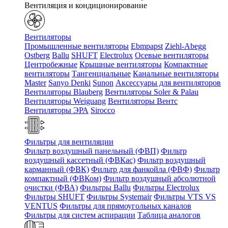
Вентиляция и кондиционирование
Вентиляторы
Промышленные вентиляторы
Ebmpapst
Ziehl-Abegg
Ostberg
Ballu
SHUFT
Electrolux
Осевые вентиляторы
Центробежные
Крышные вентиляторы
Компактные
вентиляторы
Тангенциальные
Канальные вентиляторы
Master
Sanyo Denki
Sunon
Аксессуары для вентиляторов
Вентиляторы Blauberg
Вентиляторы Soler & Palau
Вентиляторы Weiguang
Вентиляторы Вентс
Вентиляторы ЭРА
Sirocco
Фильтры для вентиляции
Фильтр воздушный панельный (ФВП)
Фильтр
воздушный кассетный (ФВКас)
Фильтр воздушный
карманный (ФВК)
Фильтр для фанкойла (ФВФ)
Фильтр
компактный (ФВКом)
Фильтр воздушный абсолютной
очистки (ФВА)
Фильтры Ballu
Фильтры Electrolux
Фильтры SHUFT
Фильтры Systemair
Фильтры VTS VS
VENTUS
Фильтры для прямоугольных каналов
Фильтры для систем аспирации
Таблица аналогов