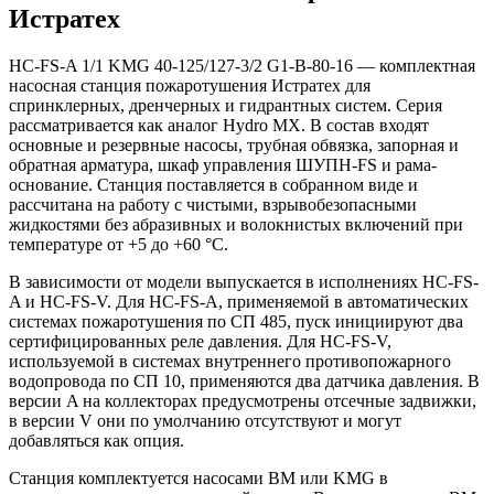
Истратех
HC-FS-A 1/1 KMG 40-125/127-3/2 G1-B-80-16 — комплектная
насосная станция пожаротушения Истратех для
спринклерных, дренчерных и гидрантных систем. Серия
рассматривается как аналог Hydro MX. В состав входят
основные и резервные насосы, трубная обвязка, запорная и
обратная арматура, шкаф управления ШУПН-FS и рама-
основание. Станция поставляется в собранном виде и
рассчитана на работу с чистыми, взрывобезопасными
жидкостями без абразивных и волокнистых включений при
температуре от +5 до +60 °С.
В зависимости от модели выпускается в исполнениях HC-FS-
A и HC-FS-V. Для HC-FS-A, применяемой в автоматических
системах пожаротушения по СП 485, пуск инициируют два
сертифицированных реле давления. Для HC-FS-V,
используемой в системах внутреннего противопожарного
водопровода по СП 10, применяются два датчика давления. В
версии A на коллекторах предусмотрены отсечные задвижки,
в версии V они по умолчанию отсутствуют и могут
добавляться как опция.
Станция комплектуется насосами BM или KMG в