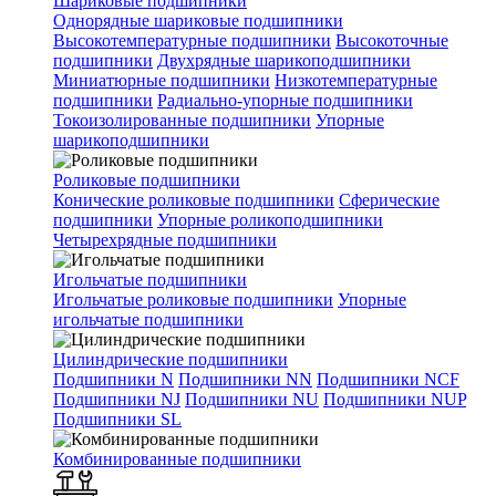
Шариковые подшипники
Однорядные шариковые подшипники
Высокотемпературные подшипники
Высокоточные
подшипники
Двухрядные шарикоподшипники
Миниатюрные подшипники
Низкотемпературные
подшипники
Радиально-упорные подшипники
Токоизолированные подшипники
Упорные
шарикоподшипники
Роликовые подшипники
Конические роликовые подшипники
Сферические
подшипники
Упорные роликоподшипники
Четырехрядные подшипники
Игольчатые подшипники
Игольчатые роликовые подшипники
Упорные
игольчатые подшипники
Цилиндрические подшипники
Подшипники N
Подшипники NN
Подшипники NCF
Подшипники NJ
Подшипники NU
Подшипники NUP
Подшипники SL
Комбинированные подшипники