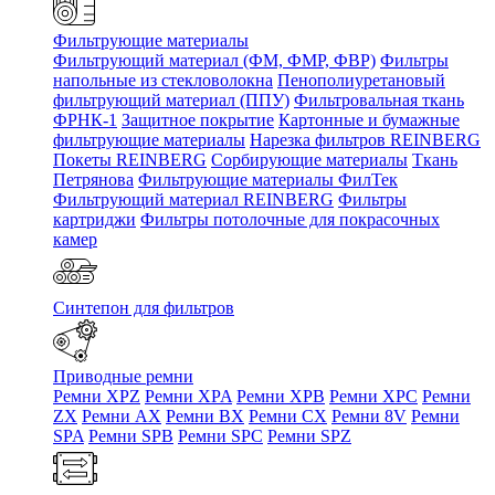
Фильтрующие материалы
Фильтрующий материал (ФМ, ФМР, ФВР)
Фильтры
напольные из стекловолокна
Пенополиуретановый
фильтрующий материал (ППУ)
Фильтровальная ткань
ФРНК-1
Защитное покрытие
Картонные и бумажные
фильтрующие материалы
Нарезка фильтров REINBERG
Покеты REINBERG
Сорбирующие материалы
Ткань
Петрянова
Фильтрующие материалы ФилТек
Фильтрующий материал REINBERG
Фильтры
картриджи
Фильтры потолочные для покрасочных
камер
Синтепон для фильтров
Приводные ремни
Ремни XPZ
Ремни XPA
Ремни XPB
Ремни XPC
Ремни
ZX
Ремни AX
Ремни BX
Ремни CX
Ремни 8V
Ремни
SPA
Ремни SPB
Ремни SPC
Ремни SPZ