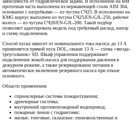
зависимости от гидравлической задачи. В исполнении на BM
проточная часть выполнена из нержавеющей стали AISI 304,
основание с патрубками — из чугуна СЧ25. В исполнении на
KMG корпус выполнен из чугуна СЧ25/EN-GJL-250, рабочее
колесо — из чугуна СЧ20/EN-GJL-200. Такой подбор
позволяет адаптировать модель под требуемый расход, напор
и схему подключения.
Способ пуска зависит от номинального тока насоса: до 13 А
применяется прямой пуск DOL, свыше 13 А — схема «звезда–
треугольник» SD. Шкаф управления поддерживает
подключение жокей-насоса для поддержания давления в
дежурном режиме, а также резервирование питания и
автоматическое включение резервного насоса при отказе
основного.
Области применения:
спринклерные системы пожаротушения;
дренчерные системы;
внутренний противопожарный водопровод;
пожарные линии с гидрантами;
жилые, торговые, складские, производственные и
общественные объекты.