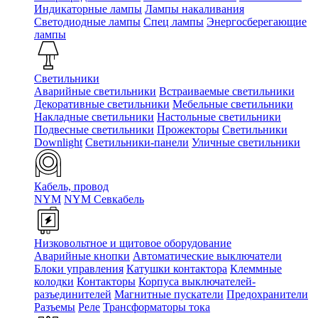
Индикаторные лампы
Лампы накаливания
Светодиодные лампы
Спец лампы
Энергосберегающие
лампы
Светильники
Аварийные светильники
Встраиваемые светильники
Декоративные светильники
Мебельные светильники
Накладные светильники
Настольные светильники
Подвесные светильники
Прожекторы
Светильники
Downlight
Светильники-панели
Уличные светильники
Кабель, провод
NYM
NYM Севкабель
Низковольтное и щитовое оборудование
Аварийные кнопки
Автоматические выключатели
Блоки управления
Катушки контактора
Клеммные
колодки
Контакторы
Корпуса выключателей-
разъединителей
Магнитные пускатели
Предохранители
Разъемы
Реле
Трансформаторы тока