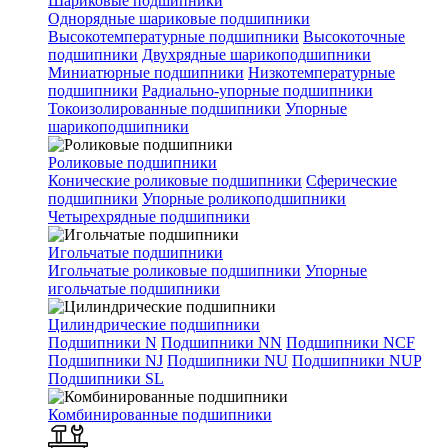
Шариковые подшипники
Однорядные шариковые подшипники
Высокотемпературные подшипники
Высокоточные
подшипники
Двухрядные шарикоподшипники
Миниатюрные подшипники
Низкотемпературные
подшипники
Радиально-упорные подшипники
Токоизолированные подшипники
Упорные
шарикоподшипники
Роликовые подшипники
Конические роликовые подшипники
Сферические
подшипники
Упорные роликоподшипники
Четырехрядные подшипники
Игольчатые подшипники
Игольчатые роликовые подшипники
Упорные
игольчатые подшипники
Цилиндрические подшипники
Подшипники N
Подшипники NN
Подшипники NCF
Подшипники NJ
Подшипники NU
Подшипники NUP
Подшипники SL
Комбинированные подшипники