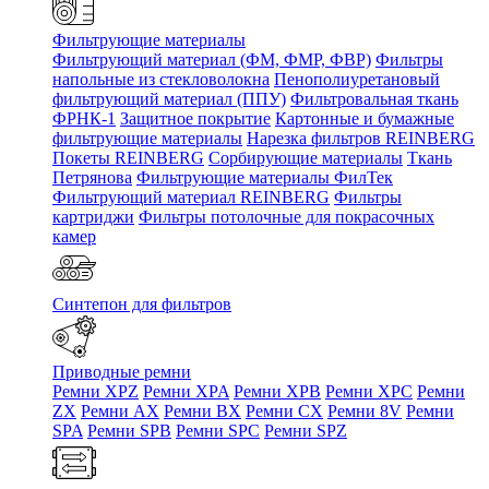
Фильтрующие материалы
Фильтрующий материал (ФМ, ФМР, ФВР)
Фильтры
напольные из стекловолокна
Пенополиуретановый
фильтрующий материал (ППУ)
Фильтровальная ткань
ФРНК-1
Защитное покрытие
Картонные и бумажные
фильтрующие материалы
Нарезка фильтров REINBERG
Покеты REINBERG
Сорбирующие материалы
Ткань
Петрянова
Фильтрующие материалы ФилТек
Фильтрующий материал REINBERG
Фильтры
картриджи
Фильтры потолочные для покрасочных
камер
Синтепон для фильтров
Приводные ремни
Ремни XPZ
Ремни XPA
Ремни XPB
Ремни XPC
Ремни
ZX
Ремни AX
Ремни BX
Ремни CX
Ремни 8V
Ремни
SPA
Ремни SPB
Ремни SPC
Ремни SPZ