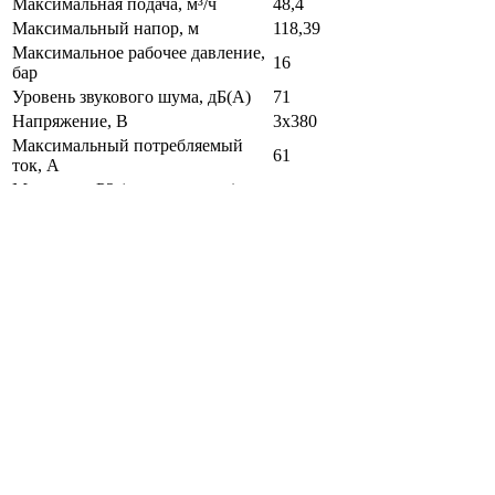
Максимальная подача, м³/ч
48,4
Максимальный напор, м
118,39
Максимальное рабочее давление,
16
бар
Уровень звукового шума, дБ(А)
71
Напряжение, В
3x380
Максимальный потребляемый
61
ток, А
Мощность P2 (одного насоса),
30
кВт
Корпус насоса
чугун (СЧ25)
Рабочее колесо
чугун (СЧ20/СЧ25)
нержавеющая сталь (AISI
Коллекторы
304)
Трубное присоединение
круглый фланец/DIN
Габаритные размеры