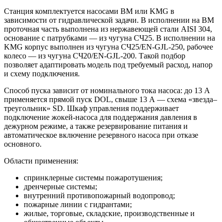
Станция комплектуется насосами BM или KMG в
зависимости от гидравлической задачи. В исполнении на BM
проточная часть выполнена из нержавеющей стали AISI 304,
основание с патрубками — из чугуна СЧ25. В исполнении на
KMG корпус выполнен из чугуна СЧ25/EN-GJL-250, рабочее
колесо — из чугуна СЧ20/EN-GJL-200. Такой подбор
позволяет адаптировать модель под требуемый расход, напор
и схему подключения.
Способ пуска зависит от номинального тока насоса: до 13 А
применяется прямой пуск DOL, свыше 13 А — схема «звезда–
треугольник» SD. Шкаф управления поддерживает
подключение жокей-насоса для поддержания давления в
дежурном режиме, а также резервирование питания и
автоматическое включение резервного насоса при отказе
основного.
Области применения:
спринклерные системы пожаротушения;
дренчерные системы;
внутренний противопожарный водопровод;
пожарные линии с гидрантами;
жилые, торговые, складские, производственные и