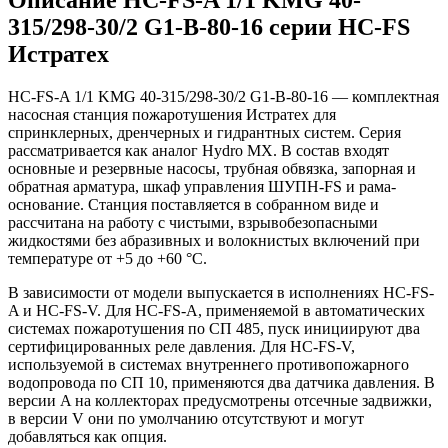
315/298-30/2 G1-B-80-16 серии HC-FS
Истратех
HC-FS-A 1/1 KMG 40-315/298-30/2 G1-B-80-16 — комплектная
насосная станция пожаротушения Истратех для
спринклерных, дренчерных и гидрантных систем. Серия
рассматривается как аналог Hydro MX. В состав входят
основные и резервные насосы, трубная обвязка, запорная и
обратная арматура, шкаф управления ШУПН-FS и рама-
основание. Станция поставляется в собранном виде и
рассчитана на работу с чистыми, взрывобезопасными
жидкостями без абразивных и волокнистых включений при
температуре от +5 до +60 °С.
В зависимости от модели выпускается в исполнениях HC-FS-
A и HC-FS-V. Для HC-FS-A, применяемой в автоматических
системах пожаротушения по СП 485, пуск инициируют два
сертифицированных реле давления. Для HC-FS-V,
используемой в системах внутреннего противопожарного
водопровода по СП 10, применяются два датчика давления. В
версии A на коллекторах предусмотрены отсечные задвижки,
в версии V они по умолчанию отсутствуют и могут
добавляться как опция.