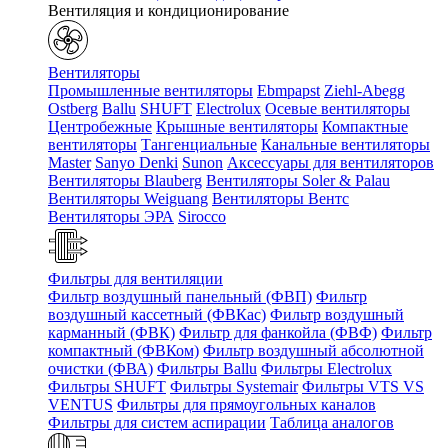
Вентиляция и кондиционирование
Вентиляторы
Промышленные вентиляторы
Ebmpapst
Ziehl-Abegg
Ostberg
Ballu
SHUFT
Electrolux
Осевые вентиляторы
Центробежные
Крышные вентиляторы
Компактные
вентиляторы
Тангенциальные
Канальные вентиляторы
Master
Sanyo Denki
Sunon
Аксессуары для вентиляторов
Вентиляторы Blauberg
Вентиляторы Soler & Palau
Вентиляторы Weiguang
Вентиляторы Вентс
Вентиляторы ЭРА
Sirocco
Фильтры для вентиляции
Фильтр воздушный панельный (ФВП)
Фильтр
воздушный кассетный (ФВКас)
Фильтр воздушный
карманный (ФВК)
Фильтр для фанкойла (ФВФ)
Фильтр
компактный (ФВКом)
Фильтр воздушный абсолютной
очистки (ФВА)
Фильтры Ballu
Фильтры Electrolux
Фильтры SHUFT
Фильтры Systemair
Фильтры VTS VS
VENTUS
Фильтры для прямоугольных каналов
Фильтры для систем аспирации
Таблица аналогов