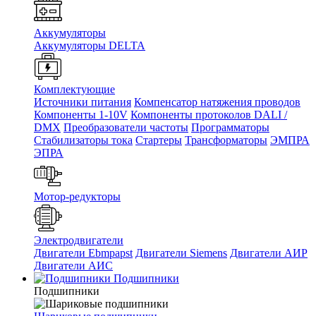
Аккумуляторы
Аккумуляторы DELTA
Комплектующие
Источники питания
Компенсатор натяжения проводов
Компоненты 1-10V
Компоненты протоколов DALI /
DMX
Преобразователи частоты
Программаторы
Стабилизаторы тока
Стартеры
Трансформаторы
ЭМПРА
ЭПРА
Мотор-редукторы
Электродвигатели
Двигатели Ebmpapst
Двигатели Siemens
Двигатели АИР
Двигатели АИС
Подшипники
Подшипники