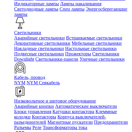
Индикаторные лампы
Лампы накаливания
Светодиодные лампы
Спец лампы
Энергосберегающие
лампы
Светильники
Аварийные светильники
Встраиваемые светильники
Декоративные светильники
Мебельные светильники
Накладные светильники
Настольные светильники
Подвесные светильники
Прожекторы
Светильники
Downlight
Светильники-панели
Уличные светильники
Кабель, провод
NYM
NYM Севкабель
Низковольтное и щитовое оборудование
Аварийные кнопки
Автоматические выключатели
Блоки управления
Катушки контактора
Клеммные
колодки
Контакторы
Корпуса выключателей-
разъединителей
Магнитные пускатели
Предохранители
Разъемы
Реле
Трансформаторы тока