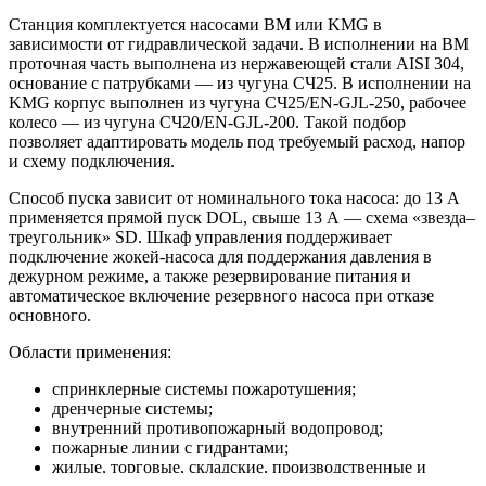
Станция комплектуется насосами BM или KMG в
зависимости от гидравлической задачи. В исполнении на BM
проточная часть выполнена из нержавеющей стали AISI 304,
основание с патрубками — из чугуна СЧ25. В исполнении на
KMG корпус выполнен из чугуна СЧ25/EN-GJL-250, рабочее
колесо — из чугуна СЧ20/EN-GJL-200. Такой подбор
позволяет адаптировать модель под требуемый расход, напор
и схему подключения.
Способ пуска зависит от номинального тока насоса: до 13 А
применяется прямой пуск DOL, свыше 13 А — схема «звезда–
треугольник» SD. Шкаф управления поддерживает
подключение жокей-насоса для поддержания давления в
дежурном режиме, а также резервирование питания и
автоматическое включение резервного насоса при отказе
основного.
Области применения:
спринклерные системы пожаротушения;
дренчерные системы;
внутренний противопожарный водопровод;
пожарные линии с гидрантами;
жилые, торговые, складские, производственные и