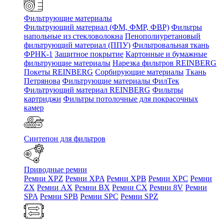
Фильтрующие материалы
Фильтрующий материал (ФМ, ФМР, ФВР)
Фильтры
напольные из стекловолокна
Пенополиуретановый
фильтрующий материал (ППУ)
Фильтровальная ткань
ФРНК-1
Защитное покрытие
Картонные и бумажные
фильтрующие материалы
Нарезка фильтров REINBERG
Покеты REINBERG
Сорбирующие материалы
Ткань
Петрянова
Фильтрующие материалы ФилТек
Фильтрующий материал REINBERG
Фильтры
картриджи
Фильтры потолочные для покрасочных
камер
Синтепон для фильтров
Приводные ремни
Ремни XPZ
Ремни XPA
Ремни XPB
Ремни XPC
Ремни
ZX
Ремни AX
Ремни BX
Ремни CX
Ремни 8V
Ремни
SPA
Ремни SPB
Ремни SPC
Ремни SPZ