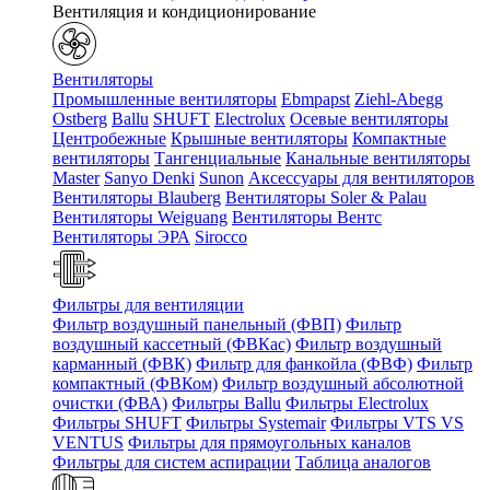
Вентиляция и кондиционирование
Вентиляторы
Промышленные вентиляторы
Ebmpapst
Ziehl-Abegg
Ostberg
Ballu
SHUFT
Electrolux
Осевые вентиляторы
Центробежные
Крышные вентиляторы
Компактные
вентиляторы
Тангенциальные
Канальные вентиляторы
Master
Sanyo Denki
Sunon
Аксессуары для вентиляторов
Вентиляторы Blauberg
Вентиляторы Soler & Palau
Вентиляторы Weiguang
Вентиляторы Вентс
Вентиляторы ЭРА
Sirocco
Фильтры для вентиляции
Фильтр воздушный панельный (ФВП)
Фильтр
воздушный кассетный (ФВКас)
Фильтр воздушный
карманный (ФВК)
Фильтр для фанкойла (ФВФ)
Фильтр
компактный (ФВКом)
Фильтр воздушный абсолютной
очистки (ФВА)
Фильтры Ballu
Фильтры Electrolux
Фильтры SHUFT
Фильтры Systemair
Фильтры VTS VS
VENTUS
Фильтры для прямоугольных каналов
Фильтры для систем аспирации
Таблица аналогов