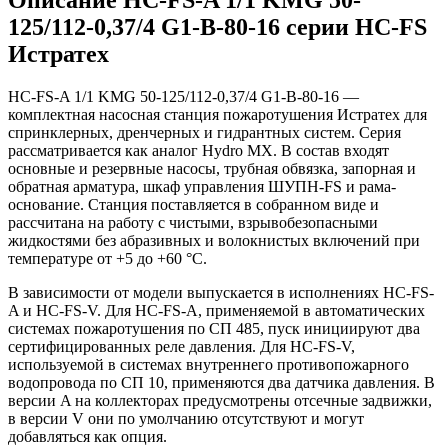
125/112-0,37/4 G1-B-80-16 серии HC-FS
Истратех
HC-FS-A 1/1 KMG 50-125/112-0,37/4 G1-B-80-16 —
комплектная насосная станция пожаротушения Истратех для
спринклерных, дренчерных и гидрантных систем. Серия
рассматривается как аналог Hydro MX. В состав входят
основные и резервные насосы, трубная обвязка, запорная и
обратная арматура, шкаф управления ШУПН-FS и рама-
основание. Станция поставляется в собранном виде и
рассчитана на работу с чистыми, взрывобезопасными
жидкостями без абразивных и волокнистых включений при
температуре от +5 до +60 °С.
В зависимости от модели выпускается в исполнениях HC-FS-
A и HC-FS-V. Для HC-FS-A, применяемой в автоматических
системах пожаротушения по СП 485, пуск инициируют два
сертифицированных реле давления. Для HC-FS-V,
используемой в системах внутреннего противопожарного
водопровода по СП 10, применяются два датчика давления. В
версии A на коллекторах предусмотрены отсечные задвижки,
в версии V они по умолчанию отсутствуют и могут
добавляться как опция.