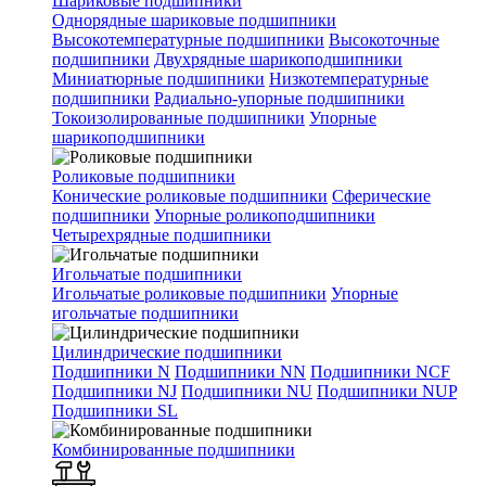
Шариковые подшипники
Однорядные шариковые подшипники
Высокотемпературные подшипники
Высокоточные
подшипники
Двухрядные шарикоподшипники
Миниатюрные подшипники
Низкотемпературные
подшипники
Радиально-упорные подшипники
Токоизолированные подшипники
Упорные
шарикоподшипники
Роликовые подшипники
Конические роликовые подшипники
Сферические
подшипники
Упорные роликоподшипники
Четырехрядные подшипники
Игольчатые подшипники
Игольчатые роликовые подшипники
Упорные
игольчатые подшипники
Цилиндрические подшипники
Подшипники N
Подшипники NN
Подшипники NCF
Подшипники NJ
Подшипники NU
Подшипники NUP
Подшипники SL
Комбинированные подшипники