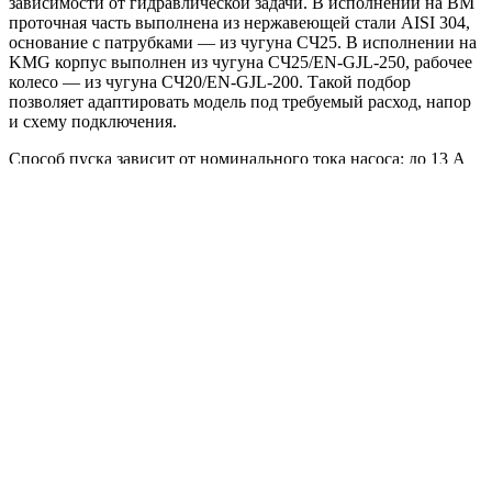
зависимости от гидравлической задачи. В исполнении на BM
проточная часть выполнена из нержавеющей стали AISI 304,
основание с патрубками — из чугуна СЧ25. В исполнении на
KMG корпус выполнен из чугуна СЧ25/EN-GJL-250, рабочее
колесо — из чугуна СЧ20/EN-GJL-200. Такой подбор
позволяет адаптировать модель под требуемый расход, напор
и схему подключения.
Способ пуска зависит от номинального тока насоса: до 13 А
применяется прямой пуск DOL, свыше 13 А — схема «звезда–
треугольник» SD. Шкаф управления поддерживает
подключение жокей-насоса для поддержания давления в
дежурном режиме, а также резервирование питания и
автоматическое включение резервного насоса при отказе
основного.
Области применения:
спринклерные системы пожаротушения;
дренчерные системы;
внутренний противопожарный водопровод;
пожарные линии с гидрантами;
жилые, торговые, складские, производственные и
общественные объекты.