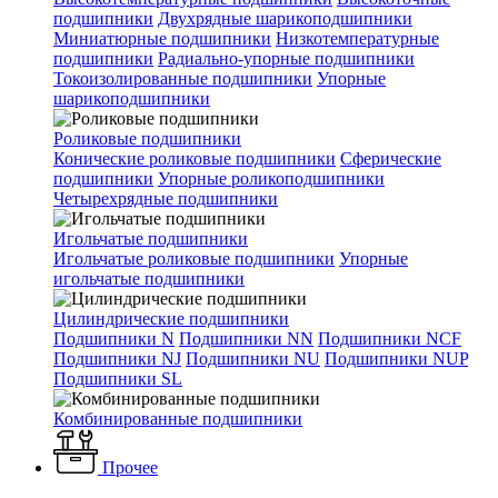
подшипники
Двухрядные шарикоподшипники
Миниатюрные подшипники
Низкотемпературные
подшипники
Радиально-упорные подшипники
Токоизолированные подшипники
Упорные
шарикоподшипники
Роликовые подшипники
Конические роликовые подшипники
Сферические
подшипники
Упорные роликоподшипники
Четырехрядные подшипники
Игольчатые подшипники
Игольчатые роликовые подшипники
Упорные
игольчатые подшипники
Цилиндрические подшипники
Подшипники N
Подшипники NN
Подшипники NCF
Подшипники NJ
Подшипники NU
Подшипники NUP
Подшипники SL
Комбинированные подшипники
Прочее