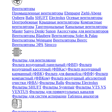
Вентиляторы
Промышленные вентиляторы
Ebmpapst
Ziehl-Abegg
Ostberg
Ballu
SHUFT
Electrolux
Осевые вентиляторы
Центробежные
Крышные вентиляторы
Компактные
вентиляторы
Тангенциальные
Канальные вентиляторы
Master
Sanyo Denki
Sunon
Аксессуары для вентиляторов
Вентиляторы Blauberg
Вентиляторы Soler & Palau
Вентиляторы Weiguang
Вентиляторы Вентс
Вентиляторы ЭРА
Sirocco
Фильтры для вентиляции
Фильтр воздушный панельный (ФВП)
Фильтр
воздушный кассетный (ФВКас)
Фильтр воздушный
карманный (ФВК)
Фильтр для фанкойла (ФВФ)
Фильтр
компактный (ФВКом)
Фильтр воздушный абсолютной
очистки (ФВА)
Фильтры Ballu
Фильтры Electrolux
Фильтры SHUFT
Фильтры Systemair
Фильтры VTS VS
VENTUS
Фильтры для прямоугольных каналов
Фильтры для систем аспирации
Таблица аналогов
Фильтрующие материалы