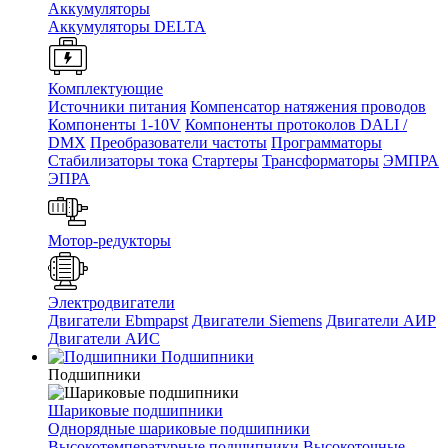
Аккумуляторы
Аккумуляторы DELTA
Комплектующие
Источники питания
Компенсатор натяжения проводов
Компоненты 1-10V
Компоненты протоколов DALI /
DMX
Преобразователи частоты
Программаторы
Стабилизаторы тока
Стартеры
Трансформаторы
ЭМПРА
ЭПРА
Мотор-редукторы
Электродвигатели
Двигатели Ebmpapst
Двигатели Siemens
Двигатели АИР
Двигатели АИС
Подшипники
Подшипники
Шариковые подшипники
Однорядные шариковые подшипники
Высокотемпературные подшипники
Высокоточные