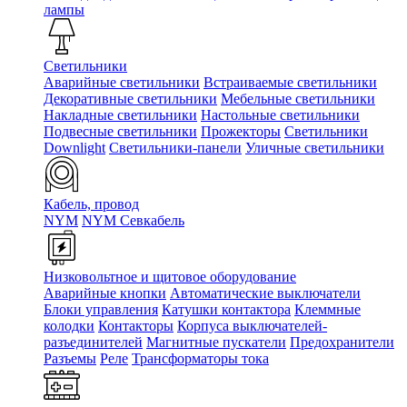
лампы
Светильники
Аварийные светильники
Встраиваемые светильники
Декоративные светильники
Мебельные светильники
Накладные светильники
Настольные светильники
Подвесные светильники
Прожекторы
Светильники
Downlight
Светильники-панели
Уличные светильники
Кабель, провод
NYM
NYM Севкабель
Низковольтное и щитовое оборудование
Аварийные кнопки
Автоматические выключатели
Блоки управления
Катушки контактора
Клеммные
колодки
Контакторы
Корпуса выключателей-
разъединителей
Магнитные пускатели
Предохранители
Разъемы
Реле
Трансформаторы тока