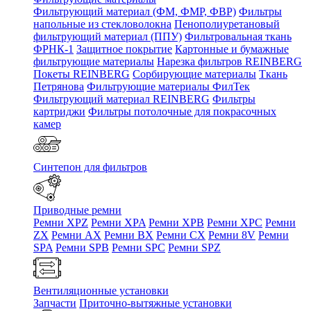
Фильтрующий материал (ФМ, ФМР, ФВР)
Фильтры
напольные из стекловолокна
Пенополиуретановый
фильтрующий материал (ППУ)
Фильтровальная ткань
ФРНК-1
Защитное покрытие
Картонные и бумажные
фильтрующие материалы
Нарезка фильтров REINBERG
Покеты REINBERG
Сорбирующие материалы
Ткань
Петрянова
Фильтрующие материалы ФилТек
Фильтрующий материал REINBERG
Фильтры
картриджи
Фильтры потолочные для покрасочных
камер
Синтепон для фильтров
Приводные ремни
Ремни XPZ
Ремни XPA
Ремни XPB
Ремни XPC
Ремни
ZX
Ремни AX
Ремни BX
Ремни CX
Ремни 8V
Ремни
SPA
Ремни SPB
Ремни SPC
Ремни SPZ
Вентиляционные установки
Запчасти
Приточно-вытяжные установки