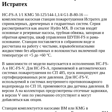
Истратех
HC-FS-A 1/1 KMG 50-125/144-1,1/4 G1-B-80-16 —
комплектная насосная станция пожаротушения Истратех для
спринклерных, дренчерных и гидрантных систем. Серия
рассматривается как аналог Hydro MX. В состав входят
основные и резервные насосы, трубная обвязка, запорная и
обратная арматура, шкаф управления ШУПН-FS и рама-
основание. Станция поставляется в собранном виде и
рассчитана на работу с чистыми, взрывобезопасными
жидкостями без абразивных и волокнистых включений при
температуре от +5 до +60 °С.
В зависимости от модели выпускается в исполнениях HC-FS-
A и HC-FS-V. Для HC-FS-A, применяемой в автоматических
системах пожаротушения по СП 485, пуск инициируют два
сертифицированных реле давления. Для HC-FS-V,
используемой в системах внутреннего противопожарного
водопровода по СП 10, применяются два датчика давления. В
версии A на коллекторах предусмотрены отсечные задвижки,
в версии V они по умолчанию отсутствуют и могут
добавляться как опция.
Станция комплектуется насосами BM или KMG в