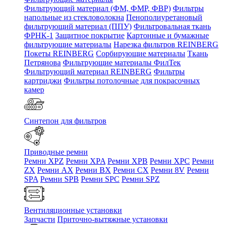
Фильтрующий материал (ФМ, ФМР, ФВР)
Фильтры
напольные из стекловолокна
Пенополиуретановый
фильтрующий материал (ППУ)
Фильтровальная ткань
ФРНК-1
Защитное покрытие
Картонные и бумажные
фильтрующие материалы
Нарезка фильтров REINBERG
Покеты REINBERG
Сорбирующие материалы
Ткань
Петрянова
Фильтрующие материалы ФилТек
Фильтрующий материал REINBERG
Фильтры
картриджи
Фильтры потолочные для покрасочных
камер
Синтепон для фильтров
Приводные ремни
Ремни XPZ
Ремни XPA
Ремни XPB
Ремни XPC
Ремни
ZX
Ремни AX
Ремни BX
Ремни CX
Ремни 8V
Ремни
SPA
Ремни SPB
Ремни SPC
Ремни SPZ
Вентиляционные установки
Запчасти
Приточно-вытяжные установки