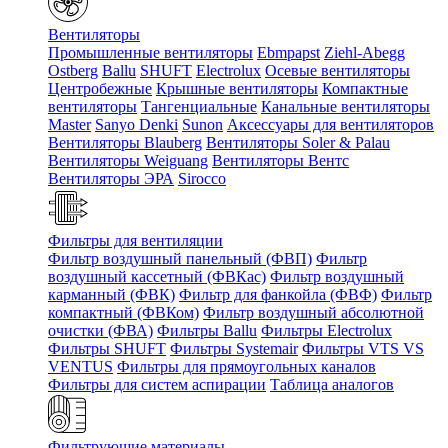
Вентиляторы
Промышленные вентиляторы
Ebmpapst
Ziehl-Abegg
Ostberg
Ballu
SHUFT
Electrolux
Осевые вентиляторы
Центробежные
Крышные вентиляторы
Компактные
вентиляторы
Тангенциальные
Канальные вентиляторы
Master
Sanyo Denki
Sunon
Аксессуары для вентиляторов
Вентиляторы Blauberg
Вентиляторы Soler & Palau
Вентиляторы Weiguang
Вентиляторы Вентс
Вентиляторы ЭРА
Sirocco
Фильтры для вентиляции
Фильтр воздушный панельный (ФВП)
Фильтр
воздушный кассетный (ФВКас)
Фильтр воздушный
карманный (ФВК)
Фильтр для фанкойла (ФВФ)
Фильтр
компактный (ФВКом)
Фильтр воздушный абсолютной
очистки (ФВА)
Фильтры Ballu
Фильтры Electrolux
Фильтры SHUFT
Фильтры Systemair
Фильтры VTS VS
VENTUS
Фильтры для прямоугольных каналов
Фильтры для систем аспирации
Таблица аналогов
Фильтрующие материалы