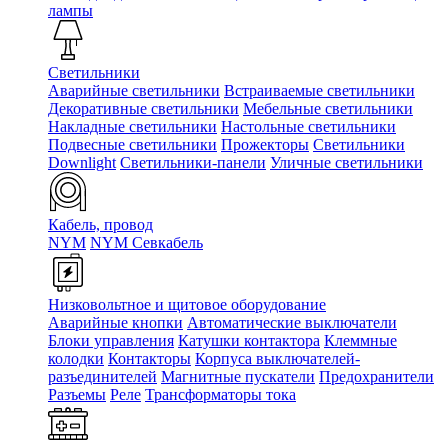
лампы
Светильники
Аварийные светильники
Встраиваемые светильники
Декоративные светильники
Мебельные светильники
Накладные светильники
Настольные светильники
Подвесные светильники
Прожекторы
Светильники
Downlight
Светильники-панели
Уличные светильники
Кабель, провод
NYM
NYM Севкабель
Низковольтное и щитовое оборудование
Аварийные кнопки
Автоматические выключатели
Блоки управления
Катушки контактора
Клеммные
колодки
Контакторы
Корпуса выключателей-
разъединителей
Магнитные пускатели
Предохранители
Разъемы
Реле
Трансформаторы тока