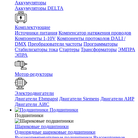
Аккумуляторы
Аккумуляторы DELTA
Комплектующие
Источники питания
Компенсатор натяжения проводов
Компоненты 1-10V
Компоненты протоколов DALI /
DMX
Преобразователи частоты
Программаторы
Стабилизаторы тока
Стартеры
Трансформаторы
ЭМПРА
ЭПРА
Мотор-редукторы
Электродвигатели
Двигатели Ebmpapst
Двигатели Siemens
Двигатели АИР
Двигатели АИС
Подшипники
Подшипники
Шариковые подшипники
Однорядные шариковые подшипники
Высокотемпературные подшипники
Высокоточные