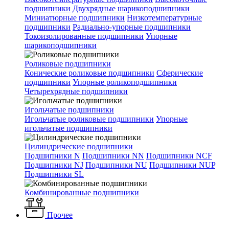
подшипники
Двухрядные шарикоподшипники
Миниатюрные подшипники
Низкотемпературные
подшипники
Радиально-упорные подшипники
Токоизолированные подшипники
Упорные
шарикоподшипники
Роликовые подшипники
Конические роликовые подшипники
Сферические
подшипники
Упорные роликоподшипники
Четырехрядные подшипники
Игольчатые подшипники
Игольчатые роликовые подшипники
Упорные
игольчатые подшипники
Цилиндрические подшипники
Подшипники N
Подшипники NN
Подшипники NCF
Подшипники NJ
Подшипники NU
Подшипники NUP
Подшипники SL
Комбинированные подшипники
Прочее