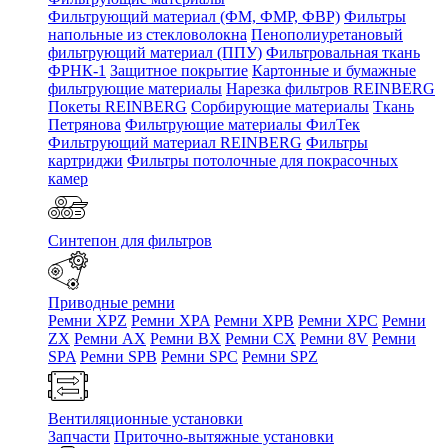
Фильтрующий материал (ФМ, ФМР, ФВР)
Фильтры
напольные из стекловолокна
Пенополиуретановый
фильтрующий материал (ППУ)
Фильтровальная ткань
ФРНК-1
Защитное покрытие
Картонные и бумажные
фильтрующие материалы
Нарезка фильтров REINBERG
Покеты REINBERG
Сорбирующие материалы
Ткань
Петрянова
Фильтрующие материалы ФилТек
Фильтрующий материал REINBERG
Фильтры
картриджи
Фильтры потолочные для покрасочных
камер
Синтепон для фильтров
Приводные ремни
Ремни XPZ
Ремни XPA
Ремни XPB
Ремни XPC
Ремни
ZX
Ремни AX
Ремни BX
Ремни CX
Ремни 8V
Ремни
SPA
Ремни SPB
Ремни SPC
Ремни SPZ
Вентиляционные установки
Запчасти
Приточно-вытяжные установки