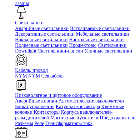
лампы
Светильники
Аварийные светильники
Встраиваемые светильники
Декоративные светильники
Мебельные светильники
Накладные светильники
Настольные светильники
Подвесные светильники
Прожекторы
Светильники
Downlight
Светильники-панели
Уличные светильники
Кабель, провод
NYM
NYM Севкабель
Низковольтное и щитовое оборудование
Аварийные кнопки
Автоматические выключатели
Блоки управления
Катушки контактора
Клеммные
колодки
Контакторы
Корпуса выключателей-
разъединителей
Магнитные пускатели
Предохранители
Разъемы
Реле
Трансформаторы тока