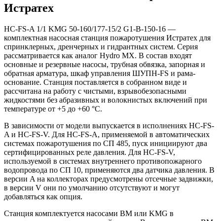
Истратех
HC-FS-A 1/1 KMG 50-160/177-15/2 G1-B-150-16 —
комплектная насосная станция пожаротушения Истратех для
спринклерных, дренчерных и гидрантных систем. Серия
рассматривается как аналог Hydro MX. В состав входят
основные и резервные насосы, трубная обвязка, запорная и
обратная арматура, шкаф управления ШУПН-FS и рама-
основание. Станция поставляется в собранном виде и
рассчитана на работу с чистыми, взрывобезопасными
жидкостями без абразивных и волокнистых включений при
температуре от +5 до +60 °С.
В зависимости от модели выпускается в исполнениях HC-FS-
A и HC-FS-V. Для HC-FS-A, применяемой в автоматических
системах пожаротушения по СП 485, пуск инициируют два
сертифицированных реле давления. Для HC-FS-V,
используемой в системах внутреннего противопожарного
водопровода по СП 10, применяются два датчика давления. В
версии A на коллекторах предусмотрены отсечные задвижки,
в версии V они по умолчанию отсутствуют и могут
добавляться как опция.
Станция комплектуется насосами BM или KMG в