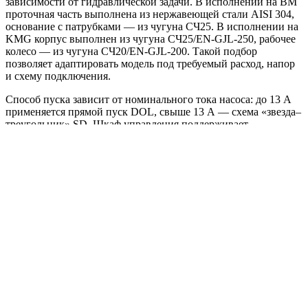
зависимости от гидравлической задачи. В исполнении на BM
проточная часть выполнена из нержавеющей стали AISI 304,
основание с патрубками — из чугуна СЧ25. В исполнении на
KMG корпус выполнен из чугуна СЧ25/EN-GJL-250, рабочее
колесо — из чугуна СЧ20/EN-GJL-200. Такой подбор
позволяет адаптировать модель под требуемый расход, напор
и схему подключения.
Способ пуска зависит от номинального тока насоса: до 13 А
применяется прямой пуск DOL, свыше 13 А — схема «звезда–
треугольник» SD. Шкаф управления поддерживает
подключение жокей-насоса для поддержания давления в
дежурном режиме, а также резервирование питания и
автоматическое включение резервного насоса при отказе
основного.
Области применения:
спринклерные системы пожаротушения;
дренчерные системы;
внутренний противопожарный водопровод;
пожарные линии с гидрантами;
жилые, торговые, складские, производственные и
общественные объекты.