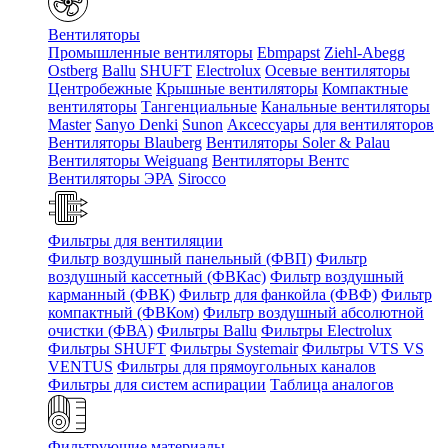
Вентиляторы
Промышленные вентиляторы
Ebmpapst
Ziehl-Abegg
Ostberg
Ballu
SHUFT
Electrolux
Осевые вентиляторы
Центробежные
Крышные вентиляторы
Компактные
вентиляторы
Тангенциальные
Канальные вентиляторы
Master
Sanyo Denki
Sunon
Аксессуары для вентиляторов
Вентиляторы Blauberg
Вентиляторы Soler & Palau
Вентиляторы Weiguang
Вентиляторы Вентс
Вентиляторы ЭРА
Sirocco
Фильтры для вентиляции
Фильтр воздушный панельный (ФВП)
Фильтр
воздушный кассетный (ФВКас)
Фильтр воздушный
карманный (ФВК)
Фильтр для фанкойла (ФВФ)
Фильтр
компактный (ФВКом)
Фильтр воздушный абсолютной
очистки (ФВА)
Фильтры Ballu
Фильтры Electrolux
Фильтры SHUFT
Фильтры Systemair
Фильтры VTS VS
VENTUS
Фильтры для прямоугольных каналов
Фильтры для систем аспирации
Таблица аналогов
Фильтрующие материалы