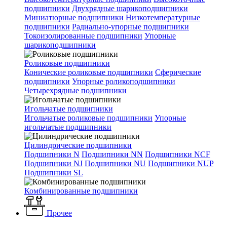
подшипники
Двухрядные шарикоподшипники
Миниатюрные подшипники
Низкотемпературные
подшипники
Радиально-упорные подшипники
Токоизолированные подшипники
Упорные
шарикоподшипники
Роликовые подшипники
Конические роликовые подшипники
Сферические
подшипники
Упорные роликоподшипники
Четырехрядные подшипники
Игольчатые подшипники
Игольчатые роликовые подшипники
Упорные
игольчатые подшипники
Цилиндрические подшипники
Подшипники N
Подшипники NN
Подшипники NCF
Подшипники NJ
Подшипники NU
Подшипники NUP
Подшипники SL
Комбинированные подшипники
Прочее