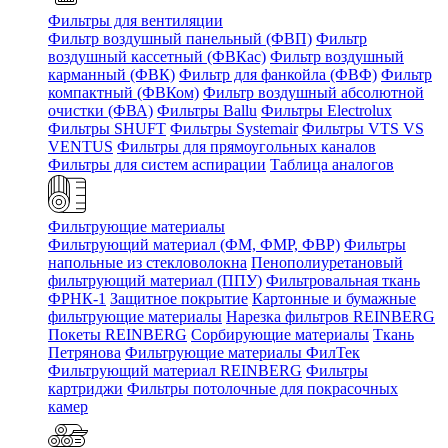
Фильтры для вентиляции
Фильтр воздушный панельный (ФВП)
Фильтр
воздушный кассетный (ФВКас)
Фильтр воздушный
карманный (ФВК)
Фильтр для фанкойла (ФВФ)
Фильтр
компактный (ФВКом)
Фильтр воздушный абсолютной
очистки (ФВА)
Фильтры Ballu
Фильтры Electrolux
Фильтры SHUFT
Фильтры Systemair
Фильтры VTS VS
VENTUS
Фильтры для прямоугольных каналов
Фильтры для систем аспирации
Таблица аналогов
Фильтрующие материалы
Фильтрующий материал (ФМ, ФМР, ФВР)
Фильтры
напольные из стекловолокна
Пенополиуретановый
фильтрующий материал (ППУ)
Фильтровальная ткань
ФРНК-1
Защитное покрытие
Картонные и бумажные
фильтрующие материалы
Нарезка фильтров REINBERG
Покеты REINBERG
Сорбирующие материалы
Ткань
Петрянова
Фильтрующие материалы ФилТек
Фильтрующий материал REINBERG
Фильтры
картриджи
Фильтры потолочные для покрасочных
камер