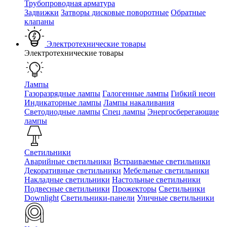
Трубопроводная арматура
Задвижки
Затворы дисковые поворотные
Обратные
клапаны
Электротехнические товары
Электротехнические товары
Лампы
Газоразрядные лампы
Галогенные лампы
Гибкий неон
Индикаторные лампы
Лампы накаливания
Светодиодные лампы
Спец лампы
Энергосберегающие
лампы
Светильники
Аварийные светильники
Встраиваемые светильники
Декоративные светильники
Мебельные светильники
Накладные светильники
Настольные светильники
Подвесные светильники
Прожекторы
Светильники
Downlight
Светильники-панели
Уличные светильники