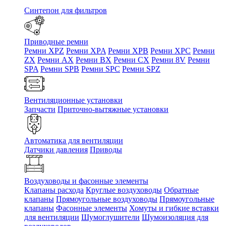
Синтепон для фильтров
Приводные ремни
Ремни XPZ
Ремни XPA
Ремни XPB
Ремни XPC
Ремни
ZX
Ремни AX
Ремни BX
Ремни CX
Ремни 8V
Ремни
SPA
Ремни SPB
Ремни SPC
Ремни SPZ
Вентиляционные установки
Запчасти
Приточно-вытяжные установки
Автоматика для вентиляции
Датчики давления
Приводы
Воздуховоды и фасонные элементы
Клапаны расхода
Круглые воздуховоды
Обратные
клапаны
Прямоугольные воздуховоды
Прямоугольные
клапаны
Фасонные элементы
Хомуты и гибкие вставки
для вентиляции
Шумоглушители
Шумоизоляция для