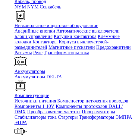
Кабель, провод
NYM
NYM Севкабель
Низковольтное и щитовое оборудование
Аварийные кнопки
Автоматические выключатели
Блоки управления
Катушки контактора
Клеммные
колодки
Контакторы
Корпуса выключателей-
разъединителей
Магнитные пускатели
Предохранители
Разъемы
Реле
Трансформаторы тока
Аккумуляторы
Аккумуляторы DELTA
Комплектующие
Источники питания
Компенсатор натяжения проводов
Компоненты 1-10V
Компоненты протоколов DALI /
DMX
Преобразователи частоты
Программаторы
Стабилизаторы тока
Стартеры
Трансформаторы
ЭМПРА
ЭПРА