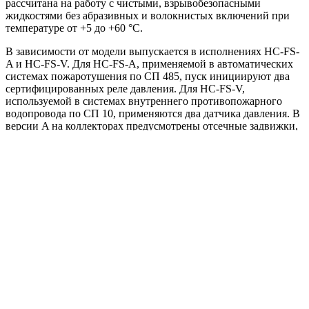
рассчитана на работу с чистыми, взрывобезопасными
жидкостями без абразивных и волокнистых включений при
температуре от +5 до +60 °С.
В зависимости от модели выпускается в исполнениях HC-FS-
A и HC-FS-V. Для HC-FS-A, применяемой в автоматических
системах пожаротушения по СП 485, пуск инициируют два
сертифицированных реле давления. Для HC-FS-V,
используемой в системах внутреннего противопожарного
водопровода по СП 10, применяются два датчика давления. В
версии A на коллекторах предусмотрены отсечные задвижки,
в версии V они по умолчанию отсутствуют и могут
добавляться как опция.
Станция комплектуется насосами BM или KMG в
зависимости от гидравлической задачи. В исполнении на BM
проточная часть выполнена из нержавеющей стали AISI 304,
основание с патрубками — из чугуна СЧ25. В исполнении на
KMG корпус выполнен из чугуна СЧ25/EN-GJL-250, рабочее
колесо — из чугуна СЧ20/EN-GJL-200. Такой подбор
позволяет адаптировать модель под требуемый расход, напор
и схему подключения.
Способ пуска зависит от номинального тока насоса: до 13 А
применяется прямой пуск DOL, свыше 13 А — схема «звезда–