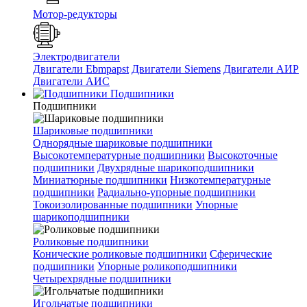
Мотор-редукторы
Электродвигатели
Двигатели Ebmpapst
Двигатели Siemens
Двигатели АИР
Двигатели АИС
Подшипники
Подшипники
Шариковые подшипники
Однорядные шариковые подшипники
Высокотемпературные подшипники
Высокоточные
подшипники
Двухрядные шарикоподшипники
Миниатюрные подшипники
Низкотемпературные
подшипники
Радиально-упорные подшипники
Токоизолированные подшипники
Упорные
шарикоподшипники
Роликовые подшипники
Конические роликовые подшипники
Сферические
подшипники
Упорные роликоподшипники
Четырехрядные подшипники
Игольчатые подшипники