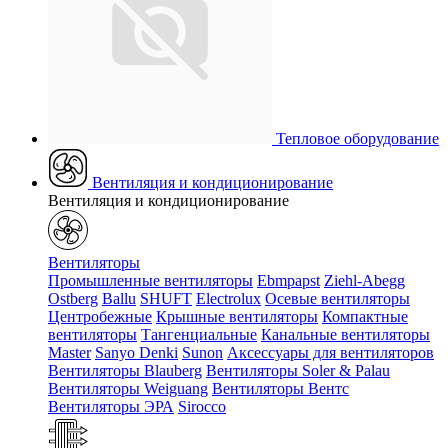
Тепловое оборудование
Вентиляция и кондиционирование
Вентиляция и кондиционирование
Вентиляторы
Промышленные вентиляторы
Ebmpapst
Ziehl-Abegg
Ostberg
Ballu
SHUFT
Electrolux
Осевые вентиляторы
Центробежные
Крышные вентиляторы
Компактные
вентиляторы
Тангенциальные
Канальные вентиляторы
Master
Sanyo Denki
Sunon
Аксессуары для вентиляторов
Вентиляторы Blauberg
Вентиляторы Soler & Palau
Вентиляторы Weiguang
Вентиляторы Вентс
Вентиляторы ЭРА
Sirocco