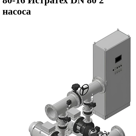
80-16 Истратех DN 80 2
насоса