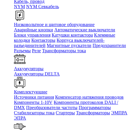
Кабель, провод
NYM
NYM Севкабель
Низковольтное и щитовое оборудование
Аварийные кнопки
Автоматические выключатели
Блоки управления
Катушки контактора
Клеммные
колодки
Контакторы
Корпуса выключателей-
разъединителей
Магнитные пускатели
Предохранители
Разъемы
Реле
Трансформаторы тока
Аккумуляторы
Аккумуляторы DELTA
Комплектующие
Источники питания
Компенсатор натяжения проводов
Компоненты 1-10V
Компоненты протоколов DALI /
DMX
Преобразователи частоты
Программаторы
Стабилизаторы тока
Стартеры
Трансформаторы
ЭМПРА
ЭПРА