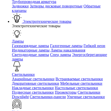
Трубопроводная арматура
Задвижки
Затворы дисковые поворотные
Обратные
клапаны
Электротехнические товары
Электротехнические товары
Лампы
Газоразрядные лампы
Галогенные лампы
Гибкий неон
Индикаторные лампы
Лампы накаливания
Светодиодные лампы
Спец лампы
Энергосберегающие
лампы
Светильники
Аварийные светильники
Встраиваемые светильники
Декоративные светильники
Мебельные светильники
Накладные светильники
Настольные светильники
Подвесные светильники
Прожекторы
Светильники
Downlight
Светильники-панели
Уличные светильники