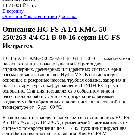
1 873 001 ₽
/ шт.
В корзину
Описание
Характеристики
Доставка
Описание HC-FS-A 1/1 KMG 50-
250/263-4/4 G1-B-80-16 серии HC-FS
Истратех
HC-FS-A 1/1 KMG 50-250/263-4/4 G1-B-80-16 — комплектная
насосная станция пожаротушения Истратех для
спринклерных, дренчерных и гидрантных систем. Серия
рассматривается как аналог Hydro MX. В состав входят
основные и резервные насосы, трубная обвязка, запорная и
обратная арматура, шкаф управления ШУПН-FS и рама-
основание. Станция поставляется в собранном виде и
рассчитана на работу с чистыми, взрывобезопасными
жидкостями без абразивных и волокнистых включений при
температуре от +5 до +60 °С.
В зависимости от модели выпускается в исполнениях HC-FS-
A и HC-FS-V. Для HC-FS-A, применяемой в автоматических
системах пожаротушения по СП 485, пуск инициируют два
сертифицированных реле давления. Для HC-FS-V,