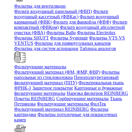
Фильтры для вентиляции
Фильтр воздушный панельный (ФВП)
Фильтр
воздушный кассетный (ФВКас)
Фильтр воздушный
карманный (ФВК)
Фильтр для фанкойла (ФВФ)
Фильтр
компактный (ФВКом)
Фильтр воздушный абсолютной
очистки (ФВА)
Фильтры Ballu
Фильтры Electrolux
Фильтры SHUFT
Фильтры Systemair
Фильтры VTS VS
VENTUS
Фильтры для прямоугольных каналов
Фильтры для систем аспирации
Таблица аналогов
Фильтрующие материалы
Фильтрующий материал (ФМ, ФМР, ФВР)
Фильтры
напольные из стекловолокна
Пенополиуретановый
фильтрующий материал (ППУ)
Фильтровальная ткань
ФРНК-1
Защитное покрытие
Картонные и бумажные
фильтрующие материалы
Нарезка фильтров REINBERG
Покеты REINBERG
Сорбирующие материалы
Ткань
Петрянова
Фильтрующие материалы ФилТек
Фильтрующий материал REINBERG
Фильтры
картриджи
Фильтры потолочные для покрасочных
камер