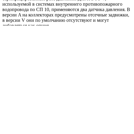
используемой в системах внутреннего противопожарного
водопровода по СП 10, применяются два датчика давления. В
версии A на коллекторах предусмотрены отсечные задвижки,
в версии V они по умолчанию отсутствуют и могут
добавляться как опция.
Станция комплектуется насосами BM или KMG в
зависимости от гидравлической задачи. В исполнении на BM
проточная часть выполнена из нержавеющей стали AISI 304,
основание с патрубками — из чугуна СЧ25. В исполнении на
KMG корпус выполнен из чугуна СЧ25/EN-GJL-250, рабочее
колесо — из чугуна СЧ20/EN-GJL-200. Такой подбор
позволяет адаптировать модель под требуемый расход, напор
и схему подключения.
Способ пуска зависит от номинального тока насоса: до 13 А
применяется прямой пуск DOL, свыше 13 А — схема «звезда–
треугольник» SD. Шкаф управления поддерживает
подключение жокей-насоса для поддержания давления в
дежурном режиме, а также резервирование питания и
автоматическое включение резервного насоса при отказе
основного.
Области применения: