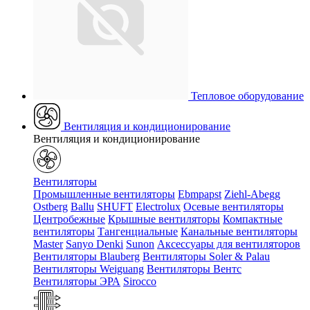
Тепловое оборудование
Вентиляция и кондиционирование
Вентиляция и кондиционирование
Вентиляторы
Промышленные вентиляторы
Ebmpapst
Ziehl-Abegg
Ostberg
Ballu
SHUFT
Electrolux
Осевые вентиляторы
Центробежные
Крышные вентиляторы
Компактные
вентиляторы
Тангенциальные
Канальные вентиляторы
Master
Sanyo Denki
Sunon
Аксессуары для вентиляторов
Вентиляторы Blauberg
Вентиляторы Soler & Palau
Вентиляторы Weiguang
Вентиляторы Вентс
Вентиляторы ЭРА
Sirocco