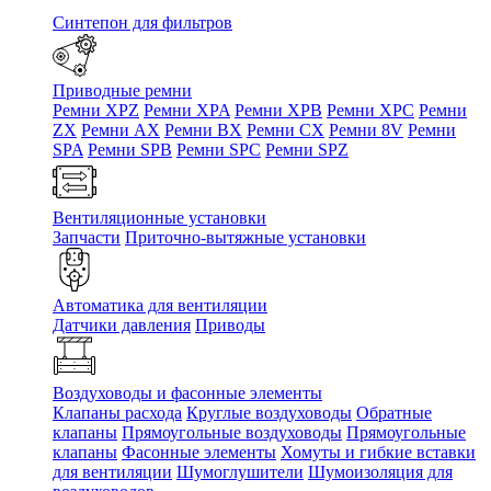
Синтепон для фильтров
Приводные ремни
Ремни XPZ
Ремни XPA
Ремни XPB
Ремни XPC
Ремни
ZX
Ремни AX
Ремни BX
Ремни CX
Ремни 8V
Ремни
SPA
Ремни SPB
Ремни SPC
Ремни SPZ
Вентиляционные установки
Запчасти
Приточно-вытяжные установки
Автоматика для вентиляции
Датчики давления
Приводы
Воздуховоды и фасонные элементы
Клапаны расхода
Круглые воздуховоды
Обратные
клапаны
Прямоугольные воздуховоды
Прямоугольные
клапаны
Фасонные элементы
Хомуты и гибкие вставки
для вентиляции
Шумоглушители
Шумоизоляция для