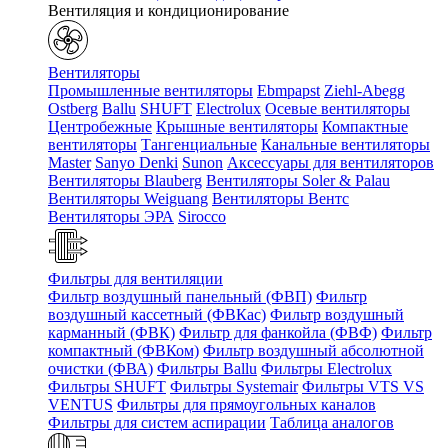
Вентиляция и кондиционирование
Вентиляторы
Промышленные вентиляторы
Ebmpapst
Ziehl-Abegg
Ostberg
Ballu
SHUFT
Electrolux
Осевые вентиляторы
Центробежные
Крышные вентиляторы
Компактные
вентиляторы
Тангенциальные
Канальные вентиляторы
Master
Sanyo Denki
Sunon
Аксессуары для вентиляторов
Вентиляторы Blauberg
Вентиляторы Soler & Palau
Вентиляторы Weiguang
Вентиляторы Вентс
Вентиляторы ЭРА
Sirocco
Фильтры для вентиляции
Фильтр воздушный панельный (ФВП)
Фильтр
воздушный кассетный (ФВКас)
Фильтр воздушный
карманный (ФВК)
Фильтр для фанкойла (ФВФ)
Фильтр
компактный (ФВКом)
Фильтр воздушный абсолютной
очистки (ФВА)
Фильтры Ballu
Фильтры Electrolux
Фильтры SHUFT
Фильтры Systemair
Фильтры VTS VS
VENTUS
Фильтры для прямоугольных каналов
Фильтры для систем аспирации
Таблица аналогов