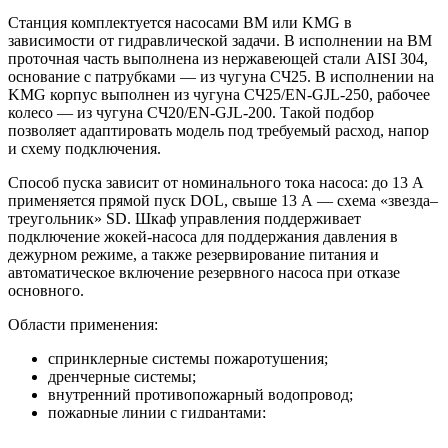
Станция комплектуется насосами BM или KMG в
зависимости от гидравлической задачи. В исполнении на BM
проточная часть выполнена из нержавеющей стали AISI 304,
основание с патрубками — из чугуна СЧ25. В исполнении на
KMG корпус выполнен из чугуна СЧ25/EN-GJL-250, рабочее
колесо — из чугуна СЧ20/EN-GJL-200. Такой подбор
позволяет адаптировать модель под требуемый расход, напор
и схему подключения.
Способ пуска зависит от номинального тока насоса: до 13 А
применяется прямой пуск DOL, свыше 13 А — схема «звезда–
треугольник» SD. Шкаф управления поддерживает
подключение жокей-насоса для поддержания давления в
дежурном режиме, а также резервирование питания и
автоматическое включение резервного насоса при отказе
основного.
Области применения:
спринклерные системы пожаротушения;
дренчерные системы;
внутренний противопожарный водопровод;
пожарные линии с гидрантами;
жилые, торговые, складские, производственные и