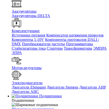
Аккумуляторы
Аккумуляторы DELTA
Комплектующие
Источники питания
Компенсатор натяжения проводов
Компоненты 1-10V
Компоненты протоколов DALI /
DMX
Преобразователи частоты
Программаторы
Стабилизаторы тока
Стартеры
Трансформаторы
ЭМПРА
ЭПРА
Мотор-редукторы
Электродвигатели
Двигатели Ebmpapst
Двигатели Siemens
Двигатели АИР
Двигатели АИС
Подшипники
Подшипники