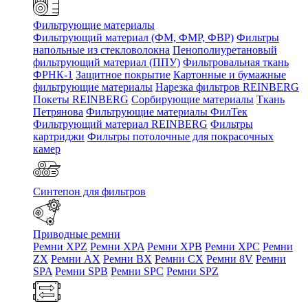
Фильтрующие материалы
Фильтрующий материал (ФМ, ФМР, ФВР)
Фильтры
напольные из стекловолокна
Пенополиуретановый
фильтрующий материал (ППУ)
Фильтровальная ткань
ФРНК-1
Защитное покрытие
Картонные и бумажные
фильтрующие материалы
Нарезка фильтров REINBERG
Покеты REINBERG
Сорбирующие материалы
Ткань
Петрянова
Фильтрующие материалы ФилТек
Фильтрующий материал REINBERG
Фильтры
картриджи
Фильтры потолочные для покрасочных
камер
Синтепон для фильтров
Приводные ремни
Ремни XPZ
Ремни XPA
Ремни XPB
Ремни XPC
Ремни
ZX
Ремни AX
Ремни BX
Ремни CX
Ремни 8V
Ремни
SPA
Ремни SPB
Ремни SPC
Ремни SPZ