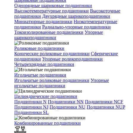
Шариковые подшипники
Однорядные шариковые подшипники
Высокотемпературные подшипники
Высокоточные
подшипники
Двухрядные шарикоподшипники
Миниатюрные подшипники
Низкотемпературные
подшипники
Радиально-упорные подшипники
Токоизолированные подшипники
Упорные
шарикоподшипники
Роликовые подшипники
Конические роликовые подшипники
Сферические
подшипники
Упорные роликоподшипники
Четырехрядные подшипники
Игольчатые подшипники
Игольчатые роликовые подшипники
Упорные
игольчатые подшипники
Цилиндрические подшипники
Подшипники N
Подшипники NN
Подшипники NCF
Подшипники NJ
Подшипники NU
Подшипники NUP
Подшипники SL
Комбинированные подшипники