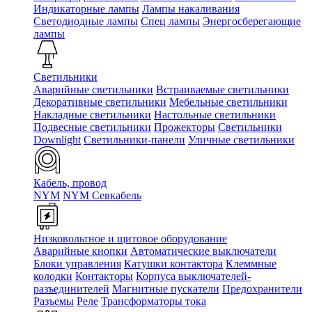
Индикаторные лампы
Лампы накаливания
Светодиодные лампы
Спец лампы
Энергосберегающие
лампы
Светильники
Аварийные светильники
Встраиваемые светильники
Декоративные светильники
Мебельные светильники
Накладные светильники
Настольные светильники
Подвесные светильники
Прожекторы
Светильники
Downlight
Светильники-панели
Уличные светильники
Кабель, провод
NYM
NYM Севкабель
Низковольтное и щитовое оборудование
Аварийные кнопки
Автоматические выключатели
Блоки управления
Катушки контактора
Клеммные
колодки
Контакторы
Корпуса выключателей-
разъединителей
Магнитные пускатели
Предохранители
Разъемы
Реле
Трансформаторы тока