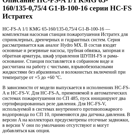
160/135-0,75/4 G1-B-100-16 серии HC-FS
Истратех
HC-FS-A 1/1 KMG 65-160/135-0,75/4 G1-B-100-16 —
комплектная насосная станция пожаротушения Истратех для
спринклерных, дренчерных и гидрантных систем. Серия
рассматривается как аналог Hydro MX. В состав входят
основные и резервные насосы, трубная обвязка, запорная и
обратная арматура, шкаф управления ШУПН-FS и рама-
основание. Станция поставляется в собранном виде и
рассчитана на работу с чистыми, взрывобезопасными
жидкостями без абразивных и волокнистых включений при
температуре от +5 до +60 °С.
В зависимости от модели выпускается в исполнениях HC-FS-
A и HC-FS-V. Для HC-FS-A, применяемой в автоматических
системах пожаротушения по СП 485, пуск инициируют два
сертифицированных реле давления. Для HC-FS-V,
используемой в системах внутреннего противопожарного
водопровода по СП 10, применяются два датчика давления. В
версии A на коллекторах предусмотрены отсечные задвижки,
в версии V они по умолчанию отсутствуют и могут
добавляться как опция.