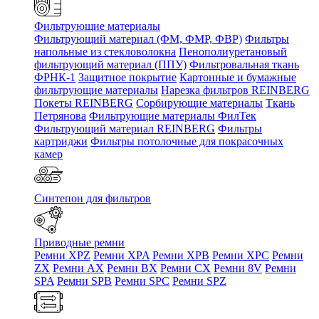
Фильтрующие материалы
Фильтрующий материал (ФМ, ФМР, ФВР)
Фильтры
напольные из стекловолокна
Пенополиуретановый
фильтрующий материал (ППУ)
Фильтровальная ткань
ФРНК-1
Защитное покрытие
Картонные и бумажные
фильтрующие материалы
Нарезка фильтров REINBERG
Покеты REINBERG
Сорбирующие материалы
Ткань
Петрянова
Фильтрующие материалы ФилТек
Фильтрующий материал REINBERG
Фильтры
картриджи
Фильтры потолочные для покрасочных
камер
Синтепон для фильтров
Приводные ремни
Ремни XPZ
Ремни XPA
Ремни XPB
Ремни XPC
Ремни
ZX
Ремни AX
Ремни BX
Ремни CX
Ремни 8V
Ремни
SPA
Ремни SPB
Ремни SPC
Ремни SPZ