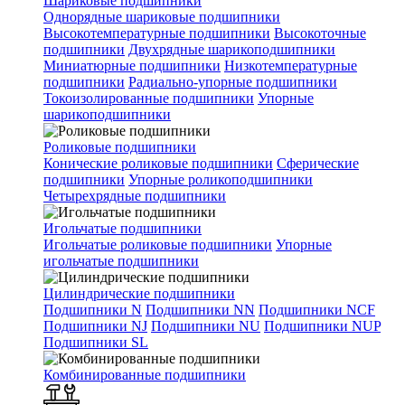
Шариковые подшипники
Однорядные шариковые подшипники
Высокотемпературные подшипники
Высокоточные
подшипники
Двухрядные шарикоподшипники
Миниатюрные подшипники
Низкотемпературные
подшипники
Радиально-упорные подшипники
Токоизолированные подшипники
Упорные
шарикоподшипники
Роликовые подшипники
Конические роликовые подшипники
Сферические
подшипники
Упорные роликоподшипники
Четырехрядные подшипники
Игольчатые подшипники
Игольчатые роликовые подшипники
Упорные
игольчатые подшипники
Цилиндрические подшипники
Подшипники N
Подшипники NN
Подшипники NCF
Подшипники NJ
Подшипники NU
Подшипники NUP
Подшипники SL
Комбинированные подшипники