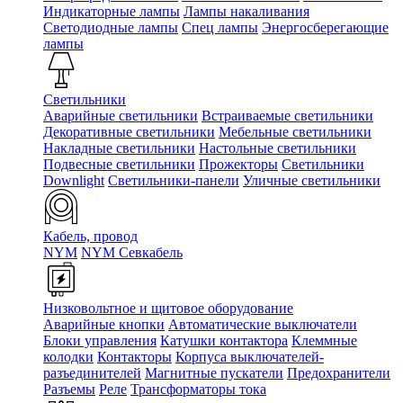
Индикаторные лампы
Лампы накаливания
Светодиодные лампы
Спец лампы
Энергосберегающие
лампы
Светильники
Аварийные светильники
Встраиваемые светильники
Декоративные светильники
Мебельные светильники
Накладные светильники
Настольные светильники
Подвесные светильники
Прожекторы
Светильники
Downlight
Светильники-панели
Уличные светильники
Кабель, провод
NYM
NYM Севкабель
Низковольтное и щитовое оборудование
Аварийные кнопки
Автоматические выключатели
Блоки управления
Катушки контактора
Клеммные
колодки
Контакторы
Корпуса выключателей-
разъединителей
Магнитные пускатели
Предохранители
Разъемы
Реле
Трансформаторы тока