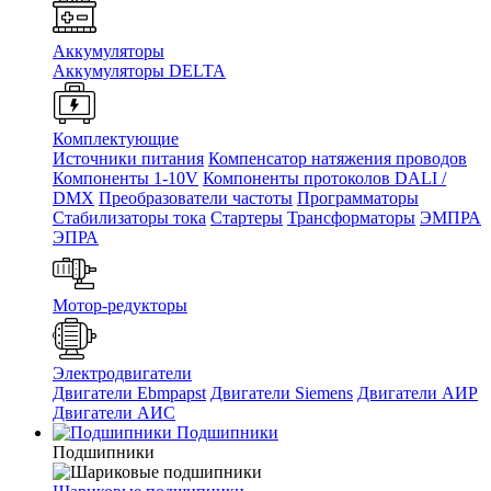
Аккумуляторы
Аккумуляторы DELTA
Комплектующие
Источники питания
Компенсатор натяжения проводов
Компоненты 1-10V
Компоненты протоколов DALI /
DMX
Преобразователи частоты
Программаторы
Стабилизаторы тока
Стартеры
Трансформаторы
ЭМПРА
ЭПРА
Мотор-редукторы
Электродвигатели
Двигатели Ebmpapst
Двигатели Siemens
Двигатели АИР
Двигатели АИС
Подшипники
Подшипники