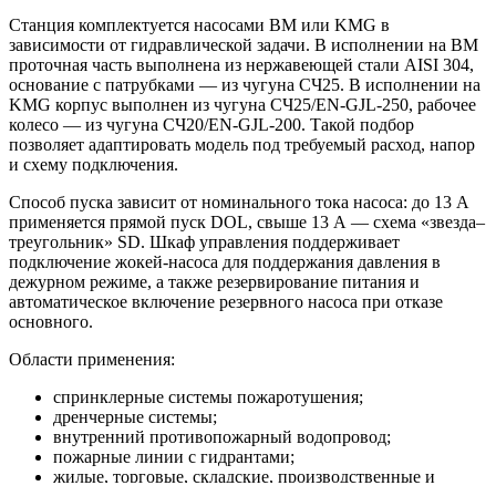
Станция комплектуется насосами BM или KMG в
зависимости от гидравлической задачи. В исполнении на BM
проточная часть выполнена из нержавеющей стали AISI 304,
основание с патрубками — из чугуна СЧ25. В исполнении на
KMG корпус выполнен из чугуна СЧ25/EN-GJL-250, рабочее
колесо — из чугуна СЧ20/EN-GJL-200. Такой подбор
позволяет адаптировать модель под требуемый расход, напор
и схему подключения.
Способ пуска зависит от номинального тока насоса: до 13 А
применяется прямой пуск DOL, свыше 13 А — схема «звезда–
треугольник» SD. Шкаф управления поддерживает
подключение жокей-насоса для поддержания давления в
дежурном режиме, а также резервирование питания и
автоматическое включение резервного насоса при отказе
основного.
Области применения:
спринклерные системы пожаротушения;
дренчерные системы;
внутренний противопожарный водопровод;
пожарные линии с гидрантами;
жилые, торговые, складские, производственные и