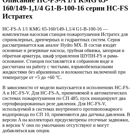
160/149-1,1/4 G1-B-100-16 серии HC-FS
Истратех
HC-FS-A 1/1 KMG 65-160/149-1,1/4 G1-B-100-16 —
комплектная насосная станция пожаротушения Истратех для
спринклерных, дренчерных и гидрантных систем. Серия
рассматривается как аналог Hydro MX. В состав входят
основные и резервные насосы, трубная обвязка, запорная и
обратная арматура, шкаф управления ШУПН-FS и рама-
основание. Станция поставляется в собранном виде и
рассчитана на работу с чистыми, взрывобезопасными
жидкостями без абразивных и волокнистых включений при
температуре от +5 до +60 °С.
В зависимости от модели выпускается в исполнениях HC-FS-
A и HC-FS-V. Для HC-FS-A, применяемой в автоматических
системах пожаротушения по СП 485, пуск инициируют два
сертифицированных реле давления. Для HC-FS-V,
используемой в системах внутреннего противопожарного
водопровода по СП 10, применяются два датчика давления. В
версии A на коллекторах предусмотрены отсечные задвижки,
в версии V они по умолчанию отсутствуют и могут
добавляться как опция.