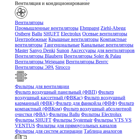
Вентиляция и кондиционирование
Вентиляторы
Промышленные вентиляторы
Ebmpapst
Ziehl-Abegg
Ostberg
Ballu
SHUFT
Electrolux
Осевые вентиляторы
Центробежные
Крышные вентиляторы
Компактные
вентиляторы
Тангенциальные
Канальные вентиляторы
Master
Sanyo Denki
Sunon
Аксессуары для вентиляторов
Вентиляторы Blauberg
Вентиляторы Soler & Palau
Вентиляторы Weiguang
Вентиляторы Вентс
Вентиляторы ЭРА
Sirocco
Фильтры для вентиляции
Фильтр воздушный панельный (ФВП)
Фильтр
воздушный кассетный (ФВКас)
Фильтр воздушный
карманный (ФВК)
Фильтр для фанкойла (ФВФ)
Фильтр
компактный (ФВКом)
Фильтр воздушный абсолютной
очистки (ФВА)
Фильтры Ballu
Фильтры Electrolux
Фильтры SHUFT
Фильтры Systemair
Фильтры VTS VS
VENTUS
Фильтры для прямоугольных каналов
Фильтры для систем аспирации
Таблица аналогов