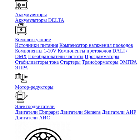
Аккумуляторы
Аккумуляторы DELTA
Комплектующие
Источники питания
Компенсатор натяжения проводов
Компоненты 1-10V
Компоненты протоколов DALI /
DMX
Преобразователи частоты
Программаторы
Стабилизаторы тока
Стартеры
Трансформаторы
ЭМПРА
ЭПРА
Мотор-редукторы
Электродвигатели
Двигатели Ebmpapst
Двигатели Siemens
Двигатели АИР
Двигатели АИС