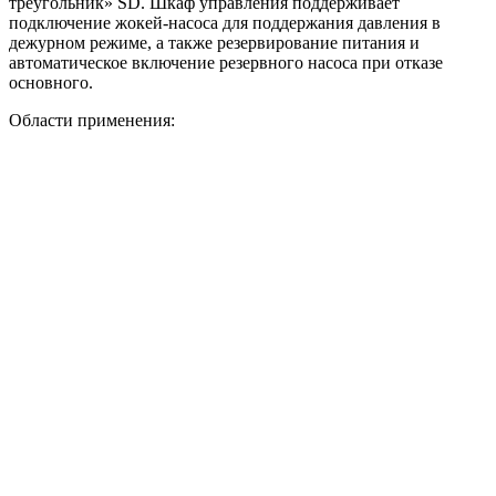
треугольник» SD. Шкаф управления поддерживает
подключение жокей-насоса для поддержания давления в
дежурном режиме, а также резервирование питания и
автоматическое включение резервного насоса при отказе
основного.
Области применения:
спринклерные системы пожаротушения;
дренчерные системы;
внутренний противопожарный водопровод;
пожарные линии с гидрантами;
жилые, торговые, складские, производственные и
общественные объекты.
Преимущества
Исполнение HC-FS-A и HC-FS-V под разные
требования системы пожаротушения.
Насосная база BM или KMG под нужные расходно-
напорные параметры.
Автоматический ввод резервного насоса и поддержка
жокей-насоса.
Пуск от реле давления или датчиков давления в
зависимости от модели.