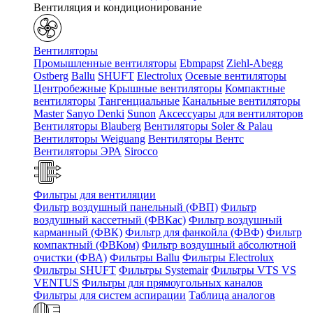
Вентиляция и кондиционирование
Вентиляторы
Промышленные вентиляторы
Ebmpapst
Ziehl-Abegg
Ostberg
Ballu
SHUFT
Electrolux
Осевые вентиляторы
Центробежные
Крышные вентиляторы
Компактные
вентиляторы
Тангенциальные
Канальные вентиляторы
Master
Sanyo Denki
Sunon
Аксессуары для вентиляторов
Вентиляторы Blauberg
Вентиляторы Soler & Palau
Вентиляторы Weiguang
Вентиляторы Вентс
Вентиляторы ЭРА
Sirocco
Фильтры для вентиляции
Фильтр воздушный панельный (ФВП)
Фильтр
воздушный кассетный (ФВКас)
Фильтр воздушный
карманный (ФВК)
Фильтр для фанкойла (ФВФ)
Фильтр
компактный (ФВКом)
Фильтр воздушный абсолютной
очистки (ФВА)
Фильтры Ballu
Фильтры Electrolux
Фильтры SHUFT
Фильтры Systemair
Фильтры VTS VS
VENTUS
Фильтры для прямоугольных каналов
Фильтры для систем аспирации
Таблица аналогов