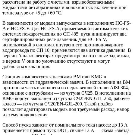
рассчитана на работу с чистыми, взрывобезопасными
жидкостями без абразивных и волокнистых включений при
температуре от +5 до +60 °С.
В зависимости от модели выпускается в исполнениях HC-FS-
A и HC-FS-V. Для HC-FS-A, применяемой в автоматических
системах пожаротушения по СП 485, пуск инициируют два
сертифицированных реле давления. Для HC-FS-V,
используемой в системах внутреннего противопожарного
водопровода по СП 10, применяются два датчика давления. В
версии A на коллекторах предусмотрены отсечные задвижки,
в версии V они по умолчанию отсутствуют и могут
добавляться как опция.
Станция комплектуется насосами BM или KMG в
зависимости от гидравлической задачи. В исполнении на BM
проточная часть выполнена из нержавеющей стали AISI 304,
основание с патрубками — из чугуна СЧ25. В исполнении на
KMG корпус выполнен из чугуна СЧ25/EN-GJL-250, рабочее
колесо — из чугуна СЧ20/EN-GJL-200. Такой подбор
позволяет адаптировать модель под требуемый расход, напор
и схему подключения.
Способ пуска зависит от номинального тока насоса: до 13 А
применяется прямой пуск DOL, свыше 13 А — схема «звезда–