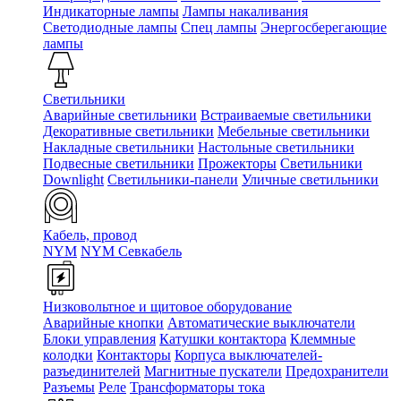
Индикаторные лампы
Лампы накаливания
Светодиодные лампы
Спец лампы
Энергосберегающие
лампы
Светильники
Аварийные светильники
Встраиваемые светильники
Декоративные светильники
Мебельные светильники
Накладные светильники
Настольные светильники
Подвесные светильники
Прожекторы
Светильники
Downlight
Светильники-панели
Уличные светильники
Кабель, провод
NYM
NYM Севкабель
Низковольтное и щитовое оборудование
Аварийные кнопки
Автоматические выключатели
Блоки управления
Катушки контактора
Клеммные
колодки
Контакторы
Корпуса выключателей-
разъединителей
Магнитные пускатели
Предохранители
Разъемы
Реле
Трансформаторы тока