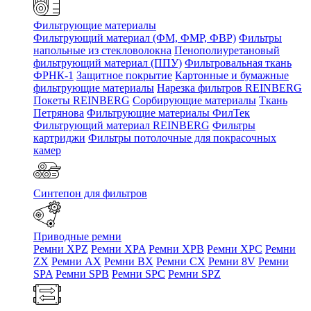
Фильтрующие материалы
Фильтрующий материал (ФМ, ФМР, ФВР)
Фильтры
напольные из стекловолокна
Пенополиуретановый
фильтрующий материал (ППУ)
Фильтровальная ткань
ФРНК-1
Защитное покрытие
Картонные и бумажные
фильтрующие материалы
Нарезка фильтров REINBERG
Покеты REINBERG
Сорбирующие материалы
Ткань
Петрянова
Фильтрующие материалы ФилТек
Фильтрующий материал REINBERG
Фильтры
картриджи
Фильтры потолочные для покрасочных
камер
Синтепон для фильтров
Приводные ремни
Ремни XPZ
Ремни XPA
Ремни XPB
Ремни XPC
Ремни
ZX
Ремни AX
Ремни BX
Ремни CX
Ремни 8V
Ремни
SPA
Ремни SPB
Ремни SPC
Ремни SPZ