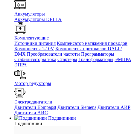
Аккумуляторы
Аккумуляторы DELTA
Комплектующие
Источники питания
Компенсатор натяжения проводов
Компоненты 1-10V
Компоненты протоколов DALI /
DMX
Преобразователи частоты
Программаторы
Стабилизаторы тока
Стартеры
Трансформаторы
ЭМПРА
ЭПРА
Мотор-редукторы
Электродвигатели
Двигатели Ebmpapst
Двигатели Siemens
Двигатели АИР
Двигатели АИС
Подшипники
Подшипники