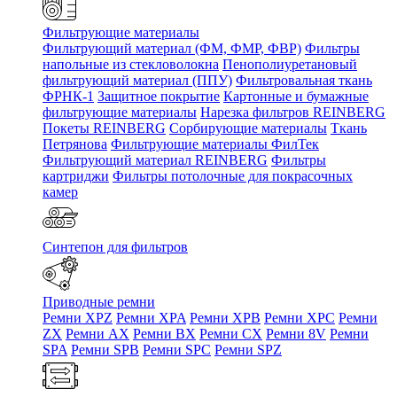
Фильтрующие материалы
Фильтрующий материал (ФМ, ФМР, ФВР)
Фильтры
напольные из стекловолокна
Пенополиуретановый
фильтрующий материал (ППУ)
Фильтровальная ткань
ФРНК-1
Защитное покрытие
Картонные и бумажные
фильтрующие материалы
Нарезка фильтров REINBERG
Покеты REINBERG
Сорбирующие материалы
Ткань
Петрянова
Фильтрующие материалы ФилТек
Фильтрующий материал REINBERG
Фильтры
картриджи
Фильтры потолочные для покрасочных
камер
Синтепон для фильтров
Приводные ремни
Ремни XPZ
Ремни XPA
Ремни XPB
Ремни XPC
Ремни
ZX
Ремни AX
Ремни BX
Ремни CX
Ремни 8V
Ремни
SPA
Ремни SPB
Ремни SPC
Ремни SPZ