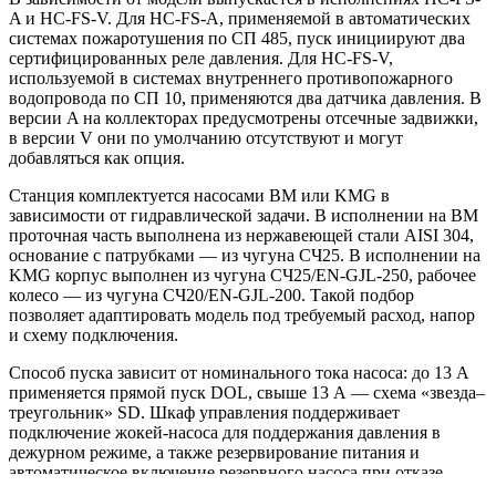
A и HC-FS-V. Для HC-FS-A, применяемой в автоматических
системах пожаротушения по СП 485, пуск инициируют два
сертифицированных реле давления. Для HC-FS-V,
используемой в системах внутреннего противопожарного
водопровода по СП 10, применяются два датчика давления. В
версии A на коллекторах предусмотрены отсечные задвижки,
в версии V они по умолчанию отсутствуют и могут
добавляться как опция.
Станция комплектуется насосами BM или KMG в
зависимости от гидравлической задачи. В исполнении на BM
проточная часть выполнена из нержавеющей стали AISI 304,
основание с патрубками — из чугуна СЧ25. В исполнении на
KMG корпус выполнен из чугуна СЧ25/EN-GJL-250, рабочее
колесо — из чугуна СЧ20/EN-GJL-200. Такой подбор
позволяет адаптировать модель под требуемый расход, напор
и схему подключения.
Способ пуска зависит от номинального тока насоса: до 13 А
применяется прямой пуск DOL, свыше 13 А — схема «звезда–
треугольник» SD. Шкаф управления поддерживает
подключение жокей-насоса для поддержания давления в
дежурном режиме, а также резервирование питания и
автоматическое включение резервного насоса при отказе
основного.