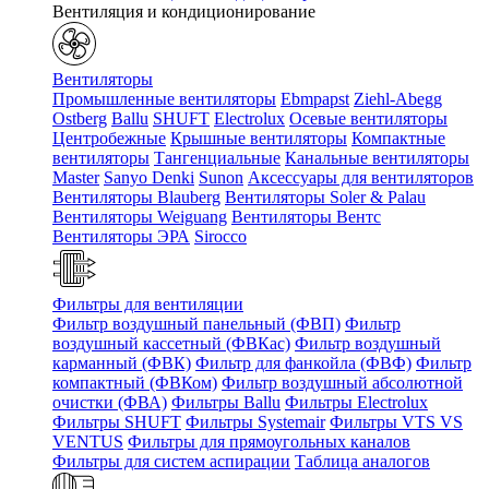
Вентиляция и кондиционирование
Вентиляторы
Промышленные вентиляторы
Ebmpapst
Ziehl-Abegg
Ostberg
Ballu
SHUFT
Electrolux
Осевые вентиляторы
Центробежные
Крышные вентиляторы
Компактные
вентиляторы
Тангенциальные
Канальные вентиляторы
Master
Sanyo Denki
Sunon
Аксессуары для вентиляторов
Вентиляторы Blauberg
Вентиляторы Soler & Palau
Вентиляторы Weiguang
Вентиляторы Вентс
Вентиляторы ЭРА
Sirocco
Фильтры для вентиляции
Фильтр воздушный панельный (ФВП)
Фильтр
воздушный кассетный (ФВКас)
Фильтр воздушный
карманный (ФВК)
Фильтр для фанкойла (ФВФ)
Фильтр
компактный (ФВКом)
Фильтр воздушный абсолютной
очистки (ФВА)
Фильтры Ballu
Фильтры Electrolux
Фильтры SHUFT
Фильтры Systemair
Фильтры VTS VS
VENTUS
Фильтры для прямоугольных каналов
Фильтры для систем аспирации
Таблица аналогов