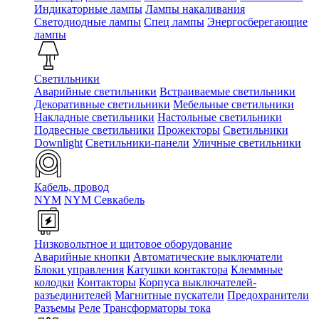
Индикаторные лампы
Лампы накаливания
Светодиодные лампы
Спец лампы
Энергосберегающие
лампы
Светильники
Аварийные светильники
Встраиваемые светильники
Декоративные светильники
Мебельные светильники
Накладные светильники
Настольные светильники
Подвесные светильники
Прожекторы
Светильники
Downlight
Светильники-панели
Уличные светильники
Кабель, провод
NYM
NYM Севкабель
Низковольтное и щитовое оборудование
Аварийные кнопки
Автоматические выключатели
Блоки управления
Катушки контактора
Клеммные
колодки
Контакторы
Корпуса выключателей-
разъединителей
Магнитные пускатели
Предохранители
Разъемы
Реле
Трансформаторы тока