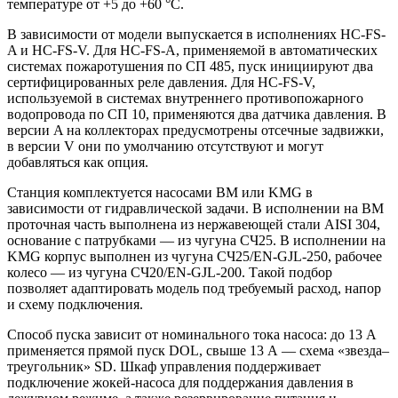
температуре от +5 до +60 °С.
В зависимости от модели выпускается в исполнениях HC-FS-
A и HC-FS-V. Для HC-FS-A, применяемой в автоматических
системах пожаротушения по СП 485, пуск инициируют два
сертифицированных реле давления. Для HC-FS-V,
используемой в системах внутреннего противопожарного
водопровода по СП 10, применяются два датчика давления. В
версии A на коллекторах предусмотрены отсечные задвижки,
в версии V они по умолчанию отсутствуют и могут
добавляться как опция.
Станция комплектуется насосами BM или KMG в
зависимости от гидравлической задачи. В исполнении на BM
проточная часть выполнена из нержавеющей стали AISI 304,
основание с патрубками — из чугуна СЧ25. В исполнении на
KMG корпус выполнен из чугуна СЧ25/EN-GJL-250, рабочее
колесо — из чугуна СЧ20/EN-GJL-200. Такой подбор
позволяет адаптировать модель под требуемый расход, напор
и схему подключения.
Способ пуска зависит от номинального тока насоса: до 13 А
применяется прямой пуск DOL, свыше 13 А — схема «звезда–
треугольник» SD. Шкаф управления поддерживает
подключение жокей-насоса для поддержания давления в