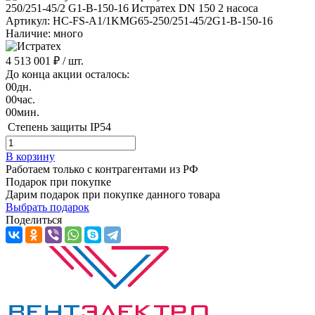
Артикул: HC-FS-A1/1KMG65-250/251-45/2G1-B-150-16
Наличие: много
4 513 001 ₽
/ шт.
До конца акции осталось:
00
дн.
00
час.
00
мин.
Степень защиты
IP54
В корзину
Работаем только с контрагентами из РФ
Подарок при покупке
Дарим подарок при покупке данного товара
Выбрать подарок
Поделиться