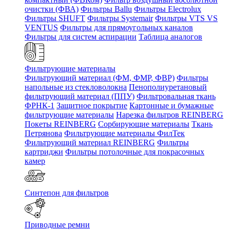
очистки (ФВА)
Фильтры Ballu
Фильтры Electrolux
Фильтры SHUFT
Фильтры Systemair
Фильтры VTS VS
VENTUS
Фильтры для прямоугольных каналов
Фильтры для систем аспирации
Таблица аналогов
Фильтрующие материалы
Фильтрующий материал (ФМ, ФМР, ФВР)
Фильтры
напольные из стекловолокна
Пенополиуретановый
фильтрующий материал (ППУ)
Фильтровальная ткань
ФРНК-1
Защитное покрытие
Картонные и бумажные
фильтрующие материалы
Нарезка фильтров REINBERG
Покеты REINBERG
Сорбирующие материалы
Ткань
Петрянова
Фильтрующие материалы ФилТек
Фильтрующий материал REINBERG
Фильтры
картриджи
Фильтры потолочные для покрасочных
камер
Синтепон для фильтров
Приводные ремни