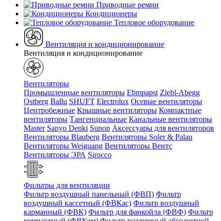
Приводные ремни
Кондиционеры
Тепловое оборудование
Вентиляция и кондиционирование
Вентиляция и кондиционирование
Вентиляторы
Промышленные вентиляторы
Ebmpapst
Ziehl-Abegg
Ostberg
Ballu
SHUFT
Electrolux
Осевые вентиляторы
Центробежные
Крышные вентиляторы
Компактные
вентиляторы
Тангенциальные
Канальные вентиляторы
Master
Sanyo Denki
Sunon
Аксессуары для вентиляторов
Вентиляторы Blauberg
Вентиляторы Soler & Palau
Вентиляторы Weiguang
Вентиляторы Вентс
Вентиляторы ЭРА
Sirocco
Фильтры для вентиляции
Фильтр воздушный панельный (ФВП)
Фильтр
воздушный кассетный (ФВКас)
Фильтр воздушный
карманный (ФВК)
Фильтр для фанкойла (ФВФ)
Фильтр
компактный (ФВКом)
Фильтр воздушный абсолютной