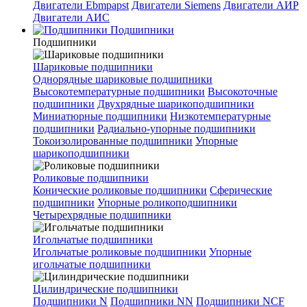
Двигатели Ebmpapst
Двигатели Siemens
Двигатели АИР
Двигатели АИС
Подшипники
Подшипники
Шариковые подшипники
Однорядные шариковые подшипники
Высокотемпературные подшипники
Высокоточные
подшипники
Двухрядные шарикоподшипники
Миниатюрные подшипники
Низкотемпературные
подшипники
Радиально-упорные подшипники
Токоизолированные подшипники
Упорные
шарикоподшипники
Роликовые подшипники
Конические роликовые подшипники
Сферические
подшипники
Упорные роликоподшипники
Четырехрядные подшипники
Игольчатые подшипники
Игольчатые роликовые подшипники
Упорные
игольчатые подшипники
Цилиндрические подшипники
Подшипники N
Подшипники NN
Подшипники NCF