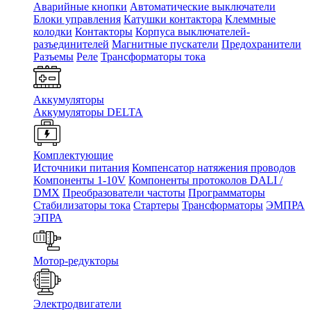
Аварийные кнопки
Автоматические выключатели
Блоки управления
Катушки контактора
Клеммные
колодки
Контакторы
Корпуса выключателей-
разъединителей
Магнитные пускатели
Предохранители
Разъемы
Реле
Трансформаторы тока
Аккумуляторы
Аккумуляторы DELTA
Комплектующие
Источники питания
Компенсатор натяжения проводов
Компоненты 1-10V
Компоненты протоколов DALI /
DMX
Преобразователи частоты
Программаторы
Стабилизаторы тока
Стартеры
Трансформаторы
ЭМПРА
ЭПРА
Мотор-редукторы
Электродвигатели