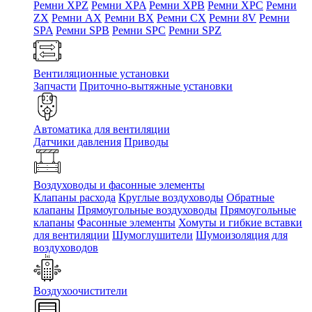
Ремни XPZ
Ремни XPA
Ремни XPB
Ремни XPC
Ремни
ZX
Ремни AX
Ремни BX
Ремни CX
Ремни 8V
Ремни
SPA
Ремни SPB
Ремни SPC
Ремни SPZ
Вентиляционные установки
Запчасти
Приточно-вытяжные установки
Автоматика для вентиляции
Датчики давления
Приводы
Воздуховоды и фасонные элементы
Клапаны расхода
Круглые воздуховоды
Обратные
клапаны
Прямоугольные воздуховоды
Прямоугольные
клапаны
Фасонные элементы
Хомуты и гибкие вставки
для вентиляции
Шумоглушители
Шумоизоляция для
воздуховодов
Воздухоочистители