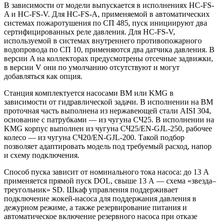
В зависимости от модели выпускается в исполнениях HC-FS-
A и HC-FS-V. Для HC-FS-A, применяемой в автоматических
системах пожаротушения по СП 485, пуск инициируют два
сертифицированных реле давления. Для HC-FS-V,
используемой в системах внутреннего противопожарного
водопровода по СП 10, применяются два датчика давления. В
версии A на коллекторах предусмотрены отсечные задвижки,
в версии V они по умолчанию отсутствуют и могут
добавляться как опция.
Станция комплектуется насосами BM или KMG в
зависимости от гидравлической задачи. В исполнении на BM
проточная часть выполнена из нержавеющей стали AISI 304,
основание с патрубками — из чугуна СЧ25. В исполнении на
KMG корпус выполнен из чугуна СЧ25/EN-GJL-250, рабочее
колесо — из чугуна СЧ20/EN-GJL-200. Такой подбор
позволяет адаптировать модель под требуемый расход, напор
и схему подключения.
Способ пуска зависит от номинального тока насоса: до 13 А
применяется прямой пуск DOL, свыше 13 А — схема «звезда–
треугольник» SD. Шкаф управления поддерживает
подключение жокей-насоса для поддержания давления в
дежурном режиме, а также резервирование питания и
автоматическое включение резервного насоса при отказе