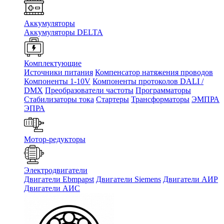
Аккумуляторы
Аккумуляторы DELTA
Комплектующие
Источники питания
Компенсатор натяжения проводов
Компоненты 1-10V
Компоненты протоколов DALI /
DMX
Преобразователи частоты
Программаторы
Стабилизаторы тока
Стартеры
Трансформаторы
ЭМПРА
ЭПРА
Мотор-редукторы
Электродвигатели
Двигатели Ebmpapst
Двигатели Siemens
Двигатели АИР
Двигатели АИС