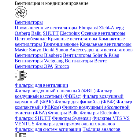
Вентиляция и кондиционирование
Вентиляторы
Промышленные вентиляторы
Ebmpapst
Ziehl-Abegg
Ostberg
Ballu
SHUFT
Electrolux
Осевые вентиляторы
Центробежные
Крышные вентиляторы
Компактные
вентиляторы
Тангенциальные
Канальные вентиляторы
Master
Sanyo Denki
Sunon
Аксессуары для вентиляторов
Вентиляторы Blauberg
Вентиляторы Soler & Palau
Вентиляторы Weiguang
Вентиляторы Вентс
Вентиляторы ЭРА
Sirocco
Фильтры для вентиляции
Фильтр воздушный панельный (ФВП)
Фильтр
воздушный кассетный (ФВКас)
Фильтр воздушный
карманный (ФВК)
Фильтр для фанкойла (ФВФ)
Фильтр
компактный (ФВКом)
Фильтр воздушный абсолютной
очистки (ФВА)
Фильтры Ballu
Фильтры Electrolux
Фильтры SHUFT
Фильтры Systemair
Фильтры VTS VS
VENTUS
Фильтры для прямоугольных каналов
Фильтры для систем аспирации
Таблица аналогов