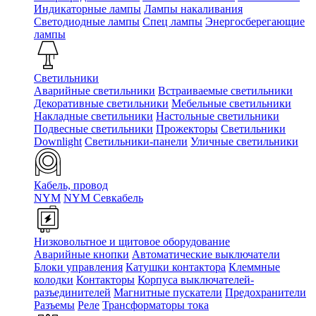
Индикаторные лампы
Лампы накаливания
Светодиодные лампы
Спец лампы
Энергосберегающие
лампы
Светильники
Аварийные светильники
Встраиваемые светильники
Декоративные светильники
Мебельные светильники
Накладные светильники
Настольные светильники
Подвесные светильники
Прожекторы
Светильники
Downlight
Светильники-панели
Уличные светильники
Кабель, провод
NYM
NYM Севкабель
Низковольтное и щитовое оборудование
Аварийные кнопки
Автоматические выключатели
Блоки управления
Катушки контактора
Клеммные
колодки
Контакторы
Корпуса выключателей-
разъединителей
Магнитные пускатели
Предохранители
Разъемы
Реле
Трансформаторы тока