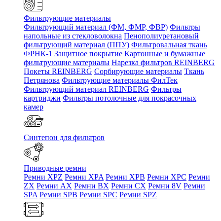
Фильтрующие материалы
Фильтрующий материал (ФМ, ФМР, ФВР)
Фильтры
напольные из стекловолокна
Пенополиуретановый
фильтрующий материал (ППУ)
Фильтровальная ткань
ФРНК-1
Защитное покрытие
Картонные и бумажные
фильтрующие материалы
Нарезка фильтров REINBERG
Покеты REINBERG
Сорбирующие материалы
Ткань
Петрянова
Фильтрующие материалы ФилТек
Фильтрующий материал REINBERG
Фильтры
картриджи
Фильтры потолочные для покрасочных
камер
Синтепон для фильтров
Приводные ремни
Ремни XPZ
Ремни XPA
Ремни XPB
Ремни XPC
Ремни
ZX
Ремни AX
Ремни BX
Ремни CX
Ремни 8V
Ремни
SPA
Ремни SPB
Ремни SPC
Ремни SPZ