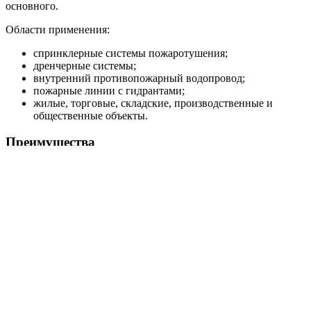
основного.
Области применения:
спринклерные системы пожаротушения;
дренчерные системы;
внутренний противопожарный водопровод;
пожарные линии с гидрантами;
жилые, торговые, складские, производственные и
общественные объекты.
Преимущества
Исполнение HC-FS-A и HC-FS-V под разные
требования системы пожаротушения.
Насосная база BM или KMG под нужные расходно-
напорные параметры.
Автоматический ввод резервного насоса и поддержка
жокей-насоса.
Пуск от реле давления или датчиков давления в
зависимости от модели.
Шкаф управления ШУПН-FS с индикацией режимов и
поддержкой диспетчеризации.
Поставка в собранном виде, что упрощает монтаж на
объекте.