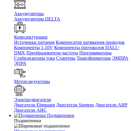
Аккумуляторы
Аккумуляторы DELTA
Комплектующие
Источники питания
Компенсатор натяжения проводов
Компоненты 1-10V
Компоненты протоколов DALI /
DMX
Преобразователи частоты
Программаторы
Стабилизаторы тока
Стартеры
Трансформаторы
ЭМПРА
ЭПРА
Мотор-редукторы
Электродвигатели
Двигатели Ebmpapst
Двигатели Siemens
Двигатели АИР
Двигатели АИС
Подшипники
Подшипники