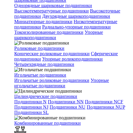
Шариковые подшипники
Однорядные шариковые подшипники
Высокотемпературные подшипники
Высокоточные
подшипники
Двухрядные шарикоподшипники
Миниатюрные подшипники
Низкотемпературные
подшипники
Радиально-упорные подшипники
Токоизолированные подшипники
Упорные
шарикоподшипники
Роликовые подшипники
Конические роликовые подшипники
Сферические
подшипники
Упорные роликоподшипники
Четырехрядные подшипники
Игольчатые подшипники
Игольчатые роликовые подшипники
Упорные
игольчатые подшипники
Цилиндрические подшипники
Подшипники N
Подшипники NN
Подшипники NCF
Подшипники NJ
Подшипники NU
Подшипники NUP
Подшипники SL
Комбинированные подшипники