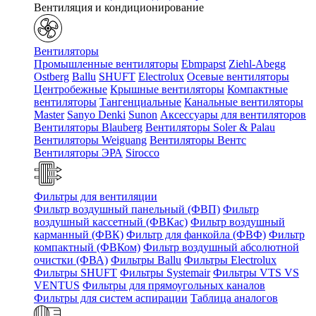
Вентиляция и кондиционирование
Вентиляторы
Промышленные вентиляторы
Ebmpapst
Ziehl-Abegg
Ostberg
Ballu
SHUFT
Electrolux
Осевые вентиляторы
Центробежные
Крышные вентиляторы
Компактные
вентиляторы
Тангенциальные
Канальные вентиляторы
Master
Sanyo Denki
Sunon
Аксессуары для вентиляторов
Вентиляторы Blauberg
Вентиляторы Soler & Palau
Вентиляторы Weiguang
Вентиляторы Вентс
Вентиляторы ЭРА
Sirocco
Фильтры для вентиляции
Фильтр воздушный панельный (ФВП)
Фильтр
воздушный кассетный (ФВКас)
Фильтр воздушный
карманный (ФВК)
Фильтр для фанкойла (ФВФ)
Фильтр
компактный (ФВКом)
Фильтр воздушный абсолютной
очистки (ФВА)
Фильтры Ballu
Фильтры Electrolux
Фильтры SHUFT
Фильтры Systemair
Фильтры VTS VS
VENTUS
Фильтры для прямоугольных каналов
Фильтры для систем аспирации
Таблица аналогов