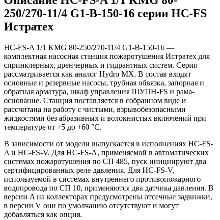
250/270-11/4 G1-B-150-16 серии HC-FS
Истратех
HC-FS-A 1/1 KMG 80-250/270-11/4 G1-B-150-16 —
комплектная насосная станция пожаротушения Истратех для
спринклерных, дренчерных и гидрантных систем. Серия
рассматривается как аналог Hydro MX. В состав входят
основные и резервные насосы, трубная обвязка, запорная и
обратная арматура, шкаф управления ШУПН-FS и рама-
основание. Станция поставляется в собранном виде и
рассчитана на работу с чистыми, взрывобезопасными
жидкостями без абразивных и волокнистых включений при
температуре от +5 до +60 °С.
В зависимости от модели выпускается в исполнениях HC-FS-
A и HC-FS-V. Для HC-FS-A, применяемой в автоматических
системах пожаротушения по СП 485, пуск инициируют два
сертифицированных реле давления. Для HC-FS-V,
используемой в системах внутреннего противопожарного
водопровода по СП 10, применяются два датчика давления. В
версии A на коллекторах предусмотрены отсечные задвижки,
в версии V они по умолчанию отсутствуют и могут
добавляться как опция.