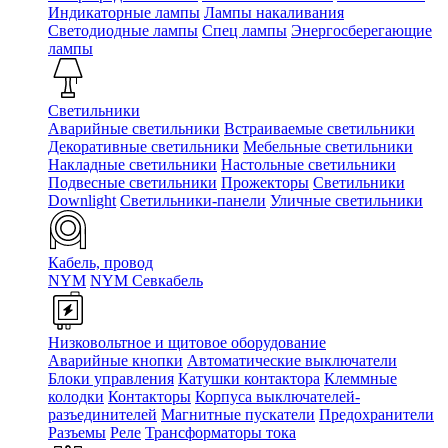
Индикаторные лампы
Лампы накаливания
Светодиодные лампы
Спец лампы
Энергосберегающие
лампы
Светильники
Аварийные светильники
Встраиваемые светильники
Декоративные светильники
Мебельные светильники
Накладные светильники
Настольные светильники
Подвесные светильники
Прожекторы
Светильники
Downlight
Светильники-панели
Уличные светильники
Кабель, провод
NYM
NYM Севкабель
Низковольтное и щитовое оборудование
Аварийные кнопки
Автоматические выключатели
Блоки управления
Катушки контактора
Клеммные
колодки
Контакторы
Корпуса выключателей-
разъединителей
Магнитные пускатели
Предохранители
Разъемы
Реле
Трансформаторы тока