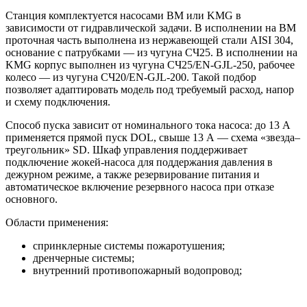
Станция комплектуется насосами BM или KMG в
зависимости от гидравлической задачи. В исполнении на BM
проточная часть выполнена из нержавеющей стали AISI 304,
основание с патрубками — из чугуна СЧ25. В исполнении на
KMG корпус выполнен из чугуна СЧ25/EN-GJL-250, рабочее
колесо — из чугуна СЧ20/EN-GJL-200. Такой подбор
позволяет адаптировать модель под требуемый расход, напор
и схему подключения.
Способ пуска зависит от номинального тока насоса: до 13 А
применяется прямой пуск DOL, свыше 13 А — схема «звезда–
треугольник» SD. Шкаф управления поддерживает
подключение жокей-насоса для поддержания давления в
дежурном режиме, а также резервирование питания и
автоматическое включение резервного насоса при отказе
основного.
Области применения:
спринклерные системы пожаротушения;
дренчерные системы;
внутренний противопожарный водопровод;
пожарные линии с гидрантами;
жилые, торговые, складские, производственные и