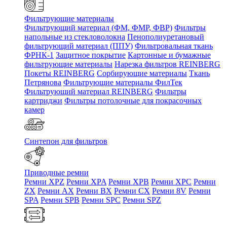
Фильтрующие материалы
Фильтрующий материал (ФМ, ФМР, ФВР)
Фильтры
напольные из стекловолокна
Пенополиуретановый
фильтрующий материал (ППУ)
Фильтровальная ткань
ФРНК-1
Защитное покрытие
Картонные и бумажные
фильтрующие материалы
Нарезка фильтров REINBERG
Покеты REINBERG
Сорбирующие материалы
Ткань
Петрянова
Фильтрующие материалы ФилТек
Фильтрующий материал REINBERG
Фильтры
картриджи
Фильтры потолочные для покрасочных
камер
Синтепон для фильтров
Приводные ремни
Ремни XPZ
Ремни XPA
Ремни XPB
Ремни XPC
Ремни
ZX
Ремни AX
Ремни BX
Ремни CX
Ремни 8V
Ремни
SPA
Ремни SPB
Ремни SPC
Ремни SPZ