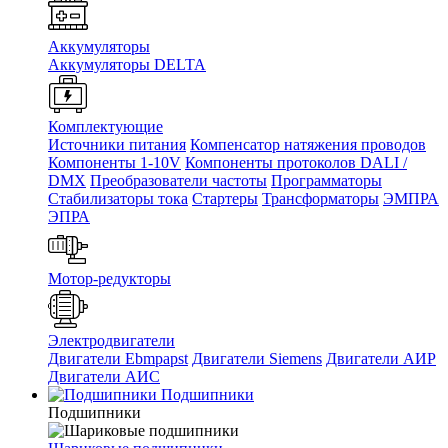
Аккумуляторы
Аккумуляторы DELTA
Комплектующие
Источники питания
Компенсатор натяжения проводов
Компоненты 1-10V
Компоненты протоколов DALI /
DMX
Преобразователи частоты
Программаторы
Стабилизаторы тока
Стартеры
Трансформаторы
ЭМПРА
ЭПРА
Мотор-редукторы
Электродвигатели
Двигатели Ebmpapst
Двигатели Siemens
Двигатели АИР
Двигатели АИС
Подшипники
Подшипники