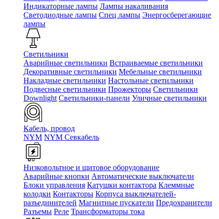
Индикаторные лампы
Лампы накаливания
Светодиодные лампы
Спец лампы
Энергосберегающие
лампы
Светильники
Аварийные светильники
Встраиваемые светильники
Декоративные светильники
Мебельные светильники
Накладные светильники
Настольные светильники
Подвесные светильники
Прожекторы
Светильники
Downlight
Светильники-панели
Уличные светильники
Кабель, провод
NYM
NYM Севкабель
Низковольтное и щитовое оборудование
Аварийные кнопки
Автоматические выключатели
Блоки управления
Катушки контактора
Клеммные
колодки
Контакторы
Корпуса выключателей-
разъединителей
Магнитные пускатели
Предохранители
Разъемы
Реле
Трансформаторы тока