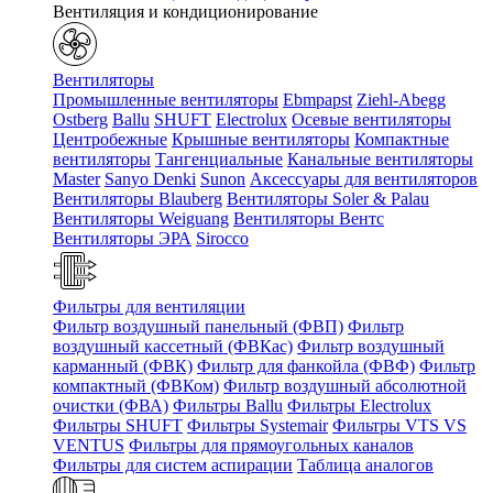
Вентиляция и кондиционирование
Вентиляторы
Промышленные вентиляторы
Ebmpapst
Ziehl-Abegg
Ostberg
Ballu
SHUFT
Electrolux
Осевые вентиляторы
Центробежные
Крышные вентиляторы
Компактные
вентиляторы
Тангенциальные
Канальные вентиляторы
Master
Sanyo Denki
Sunon
Аксессуары для вентиляторов
Вентиляторы Blauberg
Вентиляторы Soler & Palau
Вентиляторы Weiguang
Вентиляторы Вентс
Вентиляторы ЭРА
Sirocco
Фильтры для вентиляции
Фильтр воздушный панельный (ФВП)
Фильтр
воздушный кассетный (ФВКас)
Фильтр воздушный
карманный (ФВК)
Фильтр для фанкойла (ФВФ)
Фильтр
компактный (ФВКом)
Фильтр воздушный абсолютной
очистки (ФВА)
Фильтры Ballu
Фильтры Electrolux
Фильтры SHUFT
Фильтры Systemair
Фильтры VTS VS
VENTUS
Фильтры для прямоугольных каналов
Фильтры для систем аспирации
Таблица аналогов