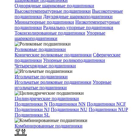
Шариковые подшипники
Однорядные шариковые подшипники
Высокотемпературные подшипники
Высокоточные
подшипники
Двухрядные шарикоподшипники
Миниатюрные подшипники
Низкотемпературные
подшипники
Радиально-упорные подшипники
Токоизолированные подшипники
Упорные
шарикоподшипники
Роликовые подшипники
Конические роликовые подшипники
Сферические
подшипники
Упорные роликоподшипники
Четырехрядные подшипники
Игольчатые подшипники
Игольчатые роликовые подшипники
Упорные
игольчатые подшипники
Цилиндрические подшипники
Подшипники N
Подшипники NN
Подшипники NCF
Подшипники NJ
Подшипники NU
Подшипники NUP
Подшипники SL
Комбинированные подшипники