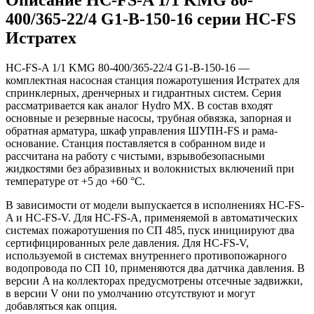
400/365-22/4 G1-B-150-16 серии HC-FS
Истратех
HC-FS-A 1/1 KMG 80-400/365-22/4 G1-B-150-16 —
комплектная насосная станция пожаротушения Истратех для
спринклерных, дренчерных и гидрантных систем. Серия
рассматривается как аналог Hydro MX. В состав входят
основные и резервные насосы, трубная обвязка, запорная и
обратная арматура, шкаф управления ШУПН-FS и рама-
основание. Станция поставляется в собранном виде и
рассчитана на работу с чистыми, взрывобезопасными
жидкостями без абразивных и волокнистых включений при
температуре от +5 до +60 °С.
В зависимости от модели выпускается в исполнениях HC-FS-
A и HC-FS-V. Для HC-FS-A, применяемой в автоматических
системах пожаротушения по СП 485, пуск инициируют два
сертифицированных реле давления. Для HC-FS-V,
используемой в системах внутреннего противопожарного
водопровода по СП 10, применяются два датчика давления. В
версии A на коллекторах предусмотрены отсечные задвижки,
в версии V они по умолчанию отсутствуют и могут
добавляться как опция.