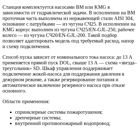
Станция комплектуется насосами BM или KMG в
зависимости от гидравлической задачи. В исполнении на BM
проточная часть выполнена из нержавеющей стали AISI 304,
основание с патрубками — из чугуна СЧ25. В исполнении на
KMG корпус выполнен из чугуна СЧ25/EN-GJL-250, рабочее
колесо — из чугуна СЧ20/EN-GJL-200. Такой подбор
позволяет адаптировать модель под требуемый расход, напор
и схему подключения.
Способ пуска зависит от номинального тока насоса: до 13 А
применяется прямой пуск DOL, свыше 13 А — схема «звезда–
треугольник» SD. Шкаф управления поддерживает
подключение жокей-насоса для поддержания давления в
дежурном режиме, а также резервирование питания и
автоматическое включение резервного насоса при отказе
основного.
Области применения:
спринклерные системы пожаротушения;
дренчерные системы;
внутренний противопожарный водопровод;
пожарные линии с гидрантами;
жилые, торговые, складские, производственные и