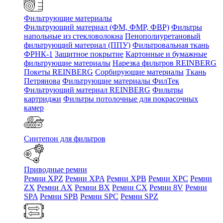
Фильтрующие материалы
Фильтрующий материал (ФМ, ФМР, ФВР)
Фильтры
напольные из стекловолокна
Пенополиуретановый
фильтрующий материал (ППУ)
Фильтровальная ткань
ФРНК-1
Защитное покрытие
Картонные и бумажные
фильтрующие материалы
Нарезка фильтров REINBERG
Покеты REINBERG
Сорбирующие материалы
Ткань
Петрянова
Фильтрующие материалы ФилТек
Фильтрующий материал REINBERG
Фильтры
картриджи
Фильтры потолочные для покрасочных
камер
Синтепон для фильтров
Приводные ремни
Ремни XPZ
Ремни XPA
Ремни XPB
Ремни XPC
Ремни
ZX
Ремни AX
Ремни BX
Ремни CX
Ремни 8V
Ремни
SPA
Ремни SPB
Ремни SPC
Ремни SPZ