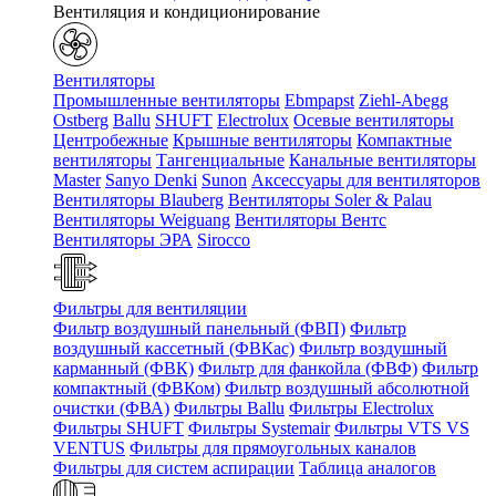
Вентиляция и кондиционирование
Вентиляторы
Промышленные вентиляторы
Ebmpapst
Ziehl-Abegg
Ostberg
Ballu
SHUFT
Electrolux
Осевые вентиляторы
Центробежные
Крышные вентиляторы
Компактные
вентиляторы
Тангенциальные
Канальные вентиляторы
Master
Sanyo Denki
Sunon
Аксессуары для вентиляторов
Вентиляторы Blauberg
Вентиляторы Soler & Palau
Вентиляторы Weiguang
Вентиляторы Вентс
Вентиляторы ЭРА
Sirocco
Фильтры для вентиляции
Фильтр воздушный панельный (ФВП)
Фильтр
воздушный кассетный (ФВКас)
Фильтр воздушный
карманный (ФВК)
Фильтр для фанкойла (ФВФ)
Фильтр
компактный (ФВКом)
Фильтр воздушный абсолютной
очистки (ФВА)
Фильтры Ballu
Фильтры Electrolux
Фильтры SHUFT
Фильтры Systemair
Фильтры VTS VS
VENTUS
Фильтры для прямоугольных каналов
Фильтры для систем аспирации
Таблица аналогов