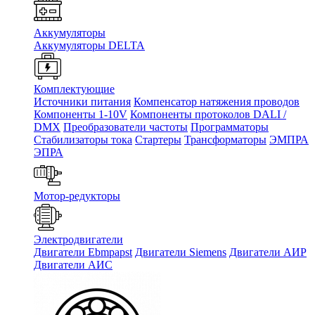
Аккумуляторы
Аккумуляторы DELTA
Комплектующие
Источники питания
Компенсатор натяжения проводов
Компоненты 1-10V
Компоненты протоколов DALI /
DMX
Преобразователи частоты
Программаторы
Стабилизаторы тока
Стартеры
Трансформаторы
ЭМПРА
ЭПРА
Мотор-редукторы
Электродвигатели
Двигатели Ebmpapst
Двигатели Siemens
Двигатели АИР
Двигатели АИС