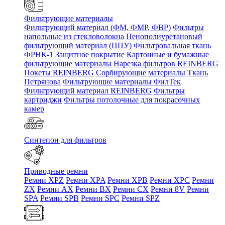
Фильтрующие материалы
Фильтрующий материал (ФМ, ФМР, ФВР)
Фильтры
напольные из стекловолокна
Пенополиуретановый
фильтрующий материал (ППУ)
Фильтровальная ткань
ФРНК-1
Защитное покрытие
Картонные и бумажные
фильтрующие материалы
Нарезка фильтров REINBERG
Покеты REINBERG
Сорбирующие материалы
Ткань
Петрянова
Фильтрующие материалы ФилТек
Фильтрующий материал REINBERG
Фильтры
картриджи
Фильтры потолочные для покрасочных
камер
Синтепон для фильтров
Приводные ремни
Ремни XPZ
Ремни XPA
Ремни XPB
Ремни XPC
Ремни
ZX
Ремни AX
Ремни BX
Ремни CX
Ремни 8V
Ремни
SPA
Ремни SPB
Ремни SPC
Ремни SPZ