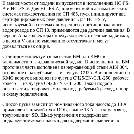
В зависимости от модели выпускается в исполнениях HC-FS-
A и HC-FS-V. Для HC-FS-A, применяемой в автоматических
системах пожаротушения по СП 485, пуск инициируют два
сертифицированных реле давления. Для HC-FS-V,
используемой в системах внутреннего противопожарного
водопровода по СП 10, применяются два датчика давления. В
версии A на коллекторах предусмотрены отсечные задвижки,
в версии V они по умолчанию отсутствуют и могут
добавляться как опция.
Станция комплектуется насосами BM или KMG в
зависимости от гидравлической задачи. В исполнении на BM
проточная часть выполнена из нержавеющей стали AISI 304,
основание с патрубками — из чугуна СЧ25. В исполнении на
KMG корпус выполнен из чугуна СЧ25/EN-GJL-250, рабочее
колесо — из чугуна СЧ20/EN-GJL-200. Такой подбор
позволяет адаптировать модель под требуемый расход, напор
и схему подключения.
Способ пуска зависит от номинального тока насоса: до 13 А
применяется прямой пуск DOL, свыше 13 А — схема «звезда–
треугольник» SD. Шкаф управления поддерживает
подключение жокей-насоса для поддержания давления в
дежурном режиме, а также резервирование питания и
автоматическое включение резервного насоса при отказе