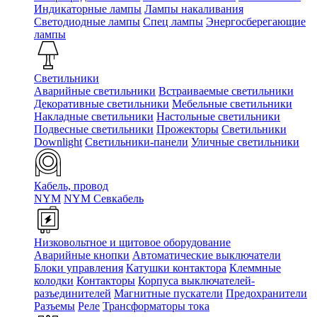
Индикаторные лампы
Лампы накаливания
Светодиодные лампы
Спец лампы
Энергосберегающие
лампы
Светильники
Аварийные светильники
Встраиваемые светильники
Декоративные светильники
Мебельные светильники
Накладные светильники
Настольные светильники
Подвесные светильники
Прожекторы
Светильники
Downlight
Светильники-панели
Уличные светильники
Кабель, провод
NYM
NYM Севкабель
Низковольтное и щитовое оборудование
Аварийные кнопки
Автоматические выключатели
Блоки управления
Катушки контактора
Клеммные
колодки
Контакторы
Корпуса выключателей-
разъединителей
Магнитные пускатели
Предохранители
Разъемы
Реле
Трансформаторы тока