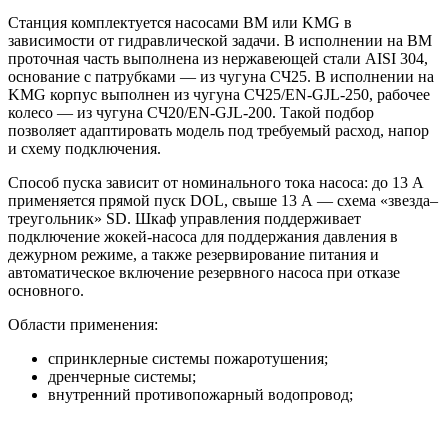
Станция комплектуется насосами BM или KMG в
зависимости от гидравлической задачи. В исполнении на BM
проточная часть выполнена из нержавеющей стали AISI 304,
основание с патрубками — из чугуна СЧ25. В исполнении на
KMG корпус выполнен из чугуна СЧ25/EN-GJL-250, рабочее
колесо — из чугуна СЧ20/EN-GJL-200. Такой подбор
позволяет адаптировать модель под требуемый расход, напор
и схему подключения.
Способ пуска зависит от номинального тока насоса: до 13 А
применяется прямой пуск DOL, свыше 13 А — схема «звезда–
треугольник» SD. Шкаф управления поддерживает
подключение жокей-насоса для поддержания давления в
дежурном режиме, а также резервирование питания и
автоматическое включение резервного насоса при отказе
основного.
Области применения:
спринклерные системы пожаротушения;
дренчерные системы;
внутренний противопожарный водопровод;
пожарные линии с гидрантами;
жилые, торговые, складские, производственные и