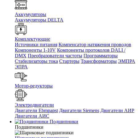
Аккумуляторы
Аккумуляторы DELTA
Комплектующие
Источники питания
Компенсатор натяжения проводов
Компоненты 1-10V
Компоненты протоколов DALI /
DMX
Преобразователи частоты
Программаторы
Стабилизаторы тока
Стартеры
Трансформаторы
ЭМПРА
ЭПРА
Мотор-редукторы
Электродвигатели
Двигатели Ebmpapst
Двигатели Siemens
Двигатели АИР
Двигатели АИС
Подшипники
Подшипники