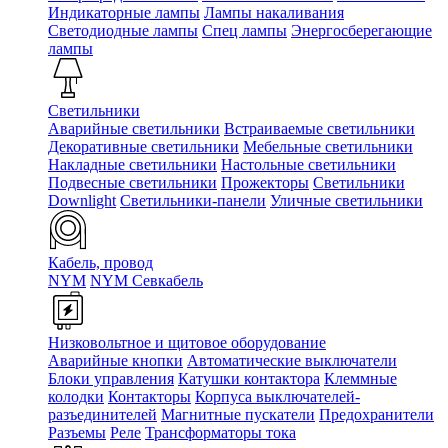
Индикаторные лампы
Лампы накаливания
Светодиодные лампы
Спец лампы
Энергосберегающие
лампы
Светильники
Аварийные светильники
Встраиваемые светильники
Декоративные светильники
Мебельные светильники
Накладные светильники
Настольные светильники
Подвесные светильники
Прожекторы
Светильники
Downlight
Светильники-панели
Уличные светильники
Кабель, провод
NYM
NYM Севкабель
Низковольтное и щитовое оборудование
Аварийные кнопки
Автоматические выключатели
Блоки управления
Катушки контактора
Клеммные
колодки
Контакторы
Корпуса выключателей-
разъединителей
Магнитные пускатели
Предохранители
Разъемы
Реле
Трансформаторы тока