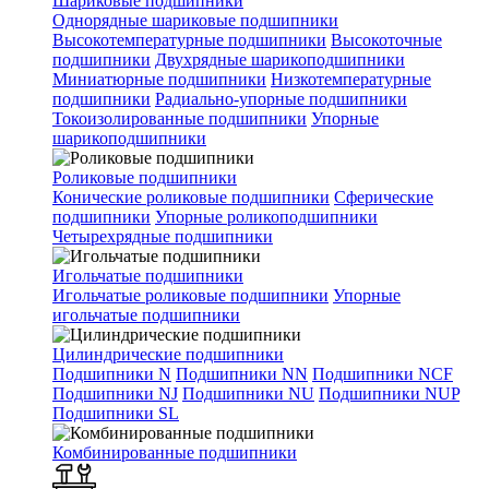
Шариковые подшипники
Однорядные шариковые подшипники
Высокотемпературные подшипники
Высокоточные
подшипники
Двухрядные шарикоподшипники
Миниатюрные подшипники
Низкотемпературные
подшипники
Радиально-упорные подшипники
Токоизолированные подшипники
Упорные
шарикоподшипники
Роликовые подшипники
Конические роликовые подшипники
Сферические
подшипники
Упорные роликоподшипники
Четырехрядные подшипники
Игольчатые подшипники
Игольчатые роликовые подшипники
Упорные
игольчатые подшипники
Цилиндрические подшипники
Подшипники N
Подшипники NN
Подшипники NCF
Подшипники NJ
Подшипники NU
Подшипники NUP
Подшипники SL
Комбинированные подшипники