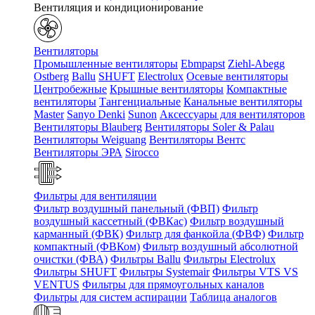
Вентиляция и кондиционирование
Вентиляторы
Промышленные вентиляторы
Ebmpapst
Ziehl-Abegg
Ostberg
Ballu
SHUFT
Electrolux
Осевые вентиляторы
Центробежные
Крышные вентиляторы
Компактные
вентиляторы
Тангенциальные
Канальные вентиляторы
Master
Sanyo Denki
Sunon
Аксессуары для вентиляторов
Вентиляторы Blauberg
Вентиляторы Soler & Palau
Вентиляторы Weiguang
Вентиляторы Вентс
Вентиляторы ЭРА
Sirocco
Фильтры для вентиляции
Фильтр воздушный панельный (ФВП)
Фильтр
воздушный кассетный (ФВКас)
Фильтр воздушный
карманный (ФВК)
Фильтр для фанкойла (ФВФ)
Фильтр
компактный (ФВКом)
Фильтр воздушный абсолютной
очистки (ФВА)
Фильтры Ballu
Фильтры Electrolux
Фильтры SHUFT
Фильтры Systemair
Фильтры VTS VS
VENTUS
Фильтры для прямоугольных каналов
Фильтры для систем аспирации
Таблица аналогов