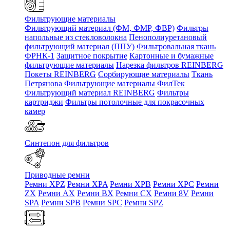
Фильтрующие материалы
Фильтрующий материал (ФМ, ФМР, ФВР)
Фильтры
напольные из стекловолокна
Пенополиуретановый
фильтрующий материал (ППУ)
Фильтровальная ткань
ФРНК-1
Защитное покрытие
Картонные и бумажные
фильтрующие материалы
Нарезка фильтров REINBERG
Покеты REINBERG
Сорбирующие материалы
Ткань
Петрянова
Фильтрующие материалы ФилТек
Фильтрующий материал REINBERG
Фильтры
картриджи
Фильтры потолочные для покрасочных
камер
Синтепон для фильтров
Приводные ремни
Ремни XPZ
Ремни XPA
Ремни XPB
Ремни XPC
Ремни
ZX
Ремни AX
Ремни BX
Ремни CX
Ремни 8V
Ремни
SPA
Ремни SPB
Ремни SPC
Ремни SPZ