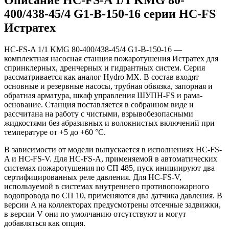
400/438-45/4 G1-B-150-16 серии HC-FS
Истратех
HC-FS-A 1/1 KMG 80-400/438-45/4 G1-B-150-16 —
комплектная насосная станция пожаротушения Истратех для
спринклерных, дренчерных и гидрантных систем. Серия
рассматривается как аналог Hydro MX. В состав входят
основные и резервные насосы, трубная обвязка, запорная и
обратная арматура, шкаф управления ШУПН-FS и рама-
основание. Станция поставляется в собранном виде и
рассчитана на работу с чистыми, взрывобезопасными
жидкостями без абразивных и волокнистых включений при
температуре от +5 до +60 °С.
В зависимости от модели выпускается в исполнениях HC-FS-
A и HC-FS-V. Для HC-FS-A, применяемой в автоматических
системах пожаротушения по СП 485, пуск инициируют два
сертифицированных реле давления. Для HC-FS-V,
используемой в системах внутреннего противопожарного
водопровода по СП 10, применяются два датчика давления. В
версии A на коллекторах предусмотрены отсечные задвижки,
в версии V они по умолчанию отсутствуют и могут
добавляться как опция.