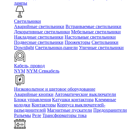
лампы
Светильники
Аварийные светильники
Встраиваемые светильники
Декоративные светильники
Мебельные светильники
Накладные светильники
Настольные светильники
Подвесные светильники
Прожекторы
Светильники
Downlight
Светильники-панели
Уличные светильники
Кабель, провод
NYM
NYM Севкабель
Низковольтное и щитовое оборудование
Аварийные кнопки
Автоматические выключатели
Блоки управления
Катушки контактора
Клеммные
колодки
Контакторы
Корпуса выключателей-
разъединителей
Магнитные пускатели
Предохранители
Разъемы
Реле
Трансформаторы тока