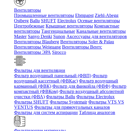
Вентиляторы
Промышленные вентиляторы
Ebmpapst
Ziehl-Abegg
Ostberg
Ballu
SHUFT
Electrolux
Осевые вентиляторы
Центробежные
Крышные вентиляторы
Компактные
вентиляторы
Тангенциальные
Канальные вентиляторы
Master
Sanyo Denki
Sunon
Аксессуары для вентиляторов
Вентиляторы Blauberg
Вентиляторы Soler & Palau
Вентиляторы Weiguang
Вентиляторы Вентс
Вентиляторы ЭРА
Sirocco
Фильтры для вентиляции
Фильтр воздушный панельный (ФВП)
Фильтр
воздушный кассетный (ФВКас)
Фильтр воздушный
карманный (ФВК)
Фильтр для фанкойла (ФВФ)
Фильтр
компактный (ФВКом)
Фильтр воздушный абсолютной
очистки (ФВА)
Фильтры Ballu
Фильтры Electrolux
Фильтры SHUFT
Фильтры Systemair
Фильтры VTS VS
VENTUS
Фильтры для прямоугольных каналов
Фильтры для систем аспирации
Таблица аналогов
Фильтрующие материалы