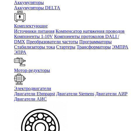
Аккумуляторы
Аккумуляторы DELTA
Комплектующие
Источники питания
Компенсатор натяжения проводов
Компоненты 1-10V
Компоненты протоколов DALI /
DMX
Преобразователи частоты
Программаторы
Стабилизаторы тока
Стартеры
Трансформаторы
ЭМПРА
ЭПРА
Мотор-редукторы
Электродвигатели
Двигатели Ebmpapst
Двигатели Siemens
Двигатели АИР
Двигатели АИС