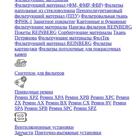
Фильтрующий материал (ФМ, ФМР, ФВР)
Фильтры
напольные из стекловолокна
Пенополиуретановый
фильтрующий материал (ППУ)
Фильтровальная ткань
ФРНК-1
Защитное покрытие
Картонные и бумажные
фильтрующие материалы
Нарезка фильтров REINBERG
Покеты REINBERG
Сорбирующие материалы
Ткань
Петрянова
Фильтрующие материалы ФилТек
Фильтрующий материал REINBERG
Фильтры
картриджи
Фильтры потолочные для покрасочных
камер
Синтепон для фильтров
Приводные ремни
Ремни XPZ
Ремни XPA
Ремни XPB
Ремни XPC
Ремни
ZX
Ремни AX
Ремни BX
Ремни CX
Ремни 8V
Ремни
SPA
Ремни SPB
Ремни SPC
Ремни SPZ
Вентиляционные установки
Запчасти
Приточно-вытяжные установки